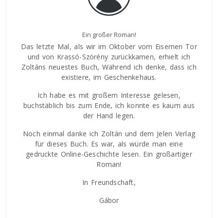
Ein großer Roman!
Das letzte Mal, als wir im Oktober vom Eisernen Tor
und von Krassó-Szörény zurückkamen, erhielt ich
hkeiten
Ein gu
Zoltáns neuestes Buch, Während ich denke, dass ich
olcher
der I
existiere, im Geschenkehaus.
egt
Ro
 ich
Ich habe es mit großem Interesse gelesen,
bes
t sich
buchstäblich bis zum Ende, ich konnte es kaum aus
mich 
h den
der Hand legen.
Tamá
n und
Figu
Noch einmal danke ich Zoltán und dem Jelen Verlag
h an
sic
für dieses Buch. Es war, als würde man eine
gedruckte Online-Geschichte lesen. Ein großartiger
Roman!
In Freundschaft,
Gábor