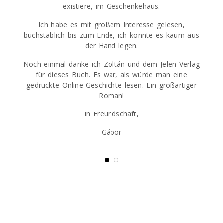
olcher
der I
existiere, im Geschenkehaus.
egt
Ro
 ich
Ich habe es mit großem Interesse gelesen,
bes
t sich
buchstäblich bis zum Ende, ich konnte es kaum aus
mich 
h den
der Hand legen.
Tamá
n und
Figu
Noch einmal danke ich Zoltán und dem Jelen Verlag
h an
sic
für dieses Buch. Es war, als würde man eine
gedruckte Online-Geschichte lesen. Ein großartiger
Roman!
In Freundschaft,
Gábor