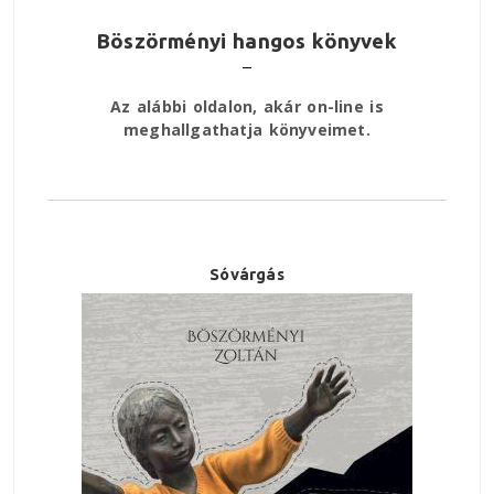
Böszörményi hangos könyvek
Az alábbi oldalon, akár on-line is
meghallgathatja könyveimet.
Sóvárgás