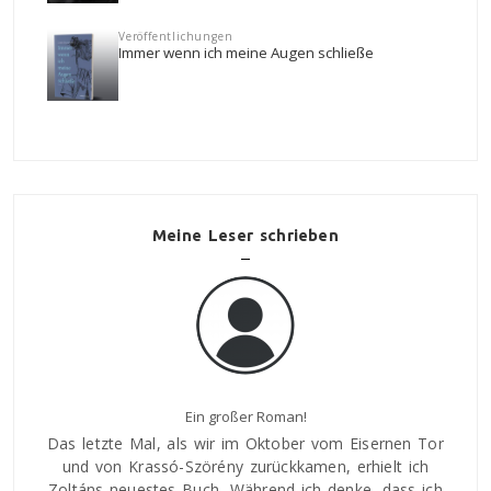
Veröffentlichungen
Immer wenn ich meine Augen schließe
Meine Leser schrieben
Über Regal
nen Tor
Mária Bátorligeti
Das le
t ich
und 
Ein guter Roman bietet unendlich viele Möglichkeiten
ss ich
Zoltá