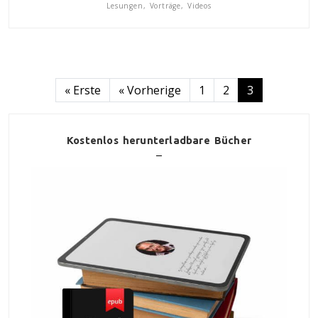
Lesungen, Vorträge, Videos
Seitennummerierung
Erste Seite
Vorherige Seite
« Erste
« Vorherige
1
2
3
Kostenlos herunterladbare Bücher