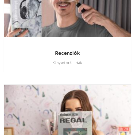
Recenziók
Könyveimről írták