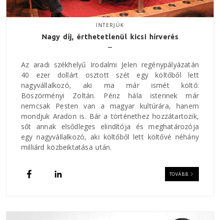
INTERJÚK
Nagy díj, érthetetlenül kicsi hírverés
Az aradi székhelyű Irodalmi Jelen regénypályázatán
40 ezer dollárt osztott szét egy költőből lett
nagyvállalkozó, aki ma már ismét költő:
Böszörményi Zoltán. Pénz hála istennek már
nemcsak Pesten van a magyar kultúrára, hanem
mondjuk Aradon is. Bár a történethez hozzátartozik,
sőt annak elsődleges elindítója és meghatározója
egy nagyvállalkozó, aki költőből lett költővé néhány
milliárd közbeiktatása után.
TOVÁBB