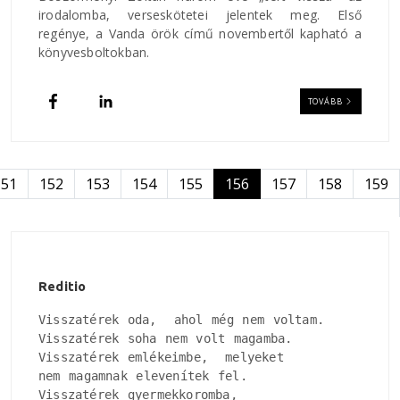
irodalomba, verseskötetei jelentek meg. Első
regénye, a Vanda örök című novembertől kapható a
könyvesboltokban.
TOVÁBB
Oldalszámozás
151
152
153
154
155
156
157
158
159
Reditio
Visszatérek oda,  ahol még nem voltam.

Visszatérek soha nem volt magamba.

Visszatérek emlékeimbe,  melyeket

nem magamnak elevenítek fel.

Visszatérek gyermekkoromba, 
