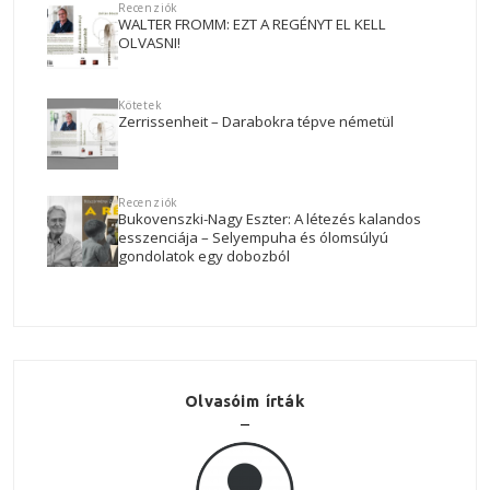
Recenziók
WALTER FROMM: EZT A REGÉNYT EL KELL
OLVASNI!
Kötetek
Zerrissenheit – Darabokra tépve németül
Recenziók
Bukovenszki-Nagy Eszter: A létezés kalandos
esszenciája – Selyempuha és ólomsúlyú
gondolatok egy dobozból
Olvasóim írták