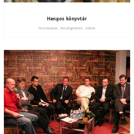
Hangos könyvtár
Felolvasások, beszélgetések, videók