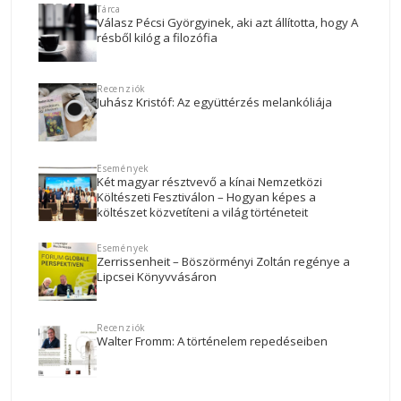
Tárca
Válasz Pécsi Györgyinek, aki azt állította, hogy A
résből kilóg a filozófia
Recenziók
Juhász Kristóf: Az együttérzés melankóliája
Események
Két magyar résztvevő a kínai Nemzetközi
Költészeti Fesztiválon – Hogyan képes a
költészet közvetíteni a világ történeteit
Események
Zerrissenheit – Böszörményi Zoltán regénye a
Lipcsei Könyvvásáron
Recenziók
Walter Fromm: A történelem repedéseiben