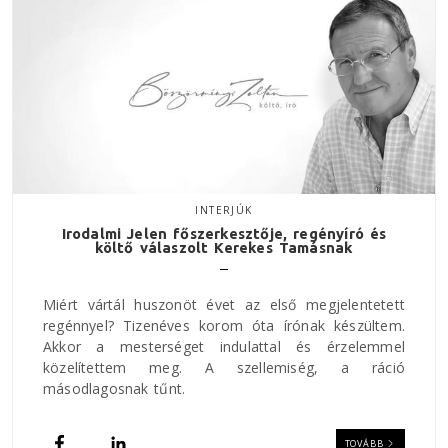
INTERJÚK
Irodalmi Jelen főszerkesztője, regényíró és
költő válaszolt Kerekes Tamásnak
Miért vártál huszonöt évet az első megjelentetett
regénnyel? Tizenéves korom óta írónak készültem.
Akkor a mesterséget indulattal és érzelemmel
közelítettem meg. A szellemiség, a ráció
másodlagosnak tűnt.
TOVÁBB