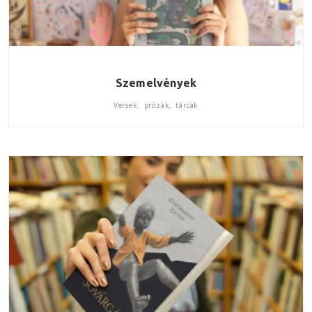
Szemelvények
Versek, prózák, tárcák