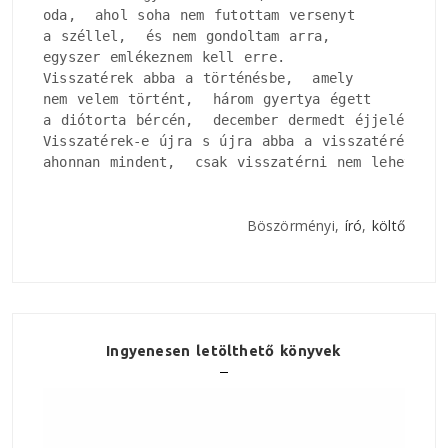
oda,  ahol soha nem futottam versenyt

a széllel,  és nem gondoltam arra, 

egyszer emlékeznem kell erre.

Visszatérek abba a történésbe,  amely

nem velem történt,  három gyertya égett

a diótorta bércén,  december dermedt éjjelén.

Visszatérek-e újra s újra abba a visszatérésbe, 

ahonnan mindent,  csak visszatérni nem lehet?
Böszörményi,
író
,
költő
Ingyenesen letölthető könyvek