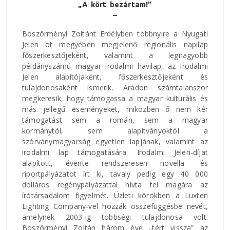
„A kört bezártam!”
Böszörményi Zoltánt Erdélyben többnyire a Nyugati
Jelen öt megyében megjelenő regionális napilap
főszerkesztőjeként, valamint a legnagyobb
példányszámú magyar irodalmi havilap, az Irodalmi
Jelen alapítójaként, főszerkesztőjeként és
tulajdonosaként ismerik. Aradon számtalanszor
megkeresik, hogy támogassa a magyar kulturális és
más jellegű eseményeket, miközben ő nem kér
támogatást sem a román, sem a magyar
kormánytól, sem alapítványoktól a
szórványmagyarság egyetlen lapjának, valamint az
irodalmi lap támogatására. Irodalmi Jelen-díjat
alapított, évente rendszeresen novella- és
riportpályázatot írt ki, tavaly pedig egy 40 000
dolláros regénypályázattal hívta fel magára az
írótársadalom figyelmét. Üzleti körökben a Luxten
Lighting Company-vel hozzák összefüggésbe nevét,
amelynek 2003-ig többségi tulajdonosa volt.
Böszörményi Zoltán három éve „tért vissza” az