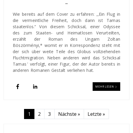
Wie bereits auf dem Cover zu erfahren: ,,Ein Flug in
die vermeintliche Freiheit, doch dann ist Tamas
staatenlos.“ Von diesem Schicksal, einer Odyssee
des zum Staaten- und Heimatlosen Verurteilten,
erzählt der Roman des Ungarn Zoltan
Böszörményi,* womit er in Korrespondenz steht mit
der sich über weite Teile des Globus vollziehenden
Fluchtmigration. Neben anderen wird das Schicksal
Tamas ̓ verfolgt, einer Figur, der der Autor bereits in
anderen Romanen Gestalt verliehen hat.
MEHR LESEN
Seitennummerierung
Nächste Seite
Letzte Seite
1
2
3
Nächste »
Letzte »