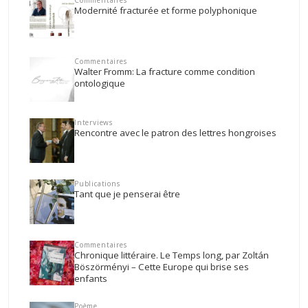
Commentaires
Modernité fracturée et forme polyphonique
Commentaires
Walter Fromm: La fracture comme condition
ontologique
Interviews
Rencontre avec le patron des lettres hongroises
Publications
Tant que je penserai être
Commentaires
Chronique littéraire. Le Temps long, par Zoltán
Böszörményi – Cette Europe qui brise ses
enfants
Poème