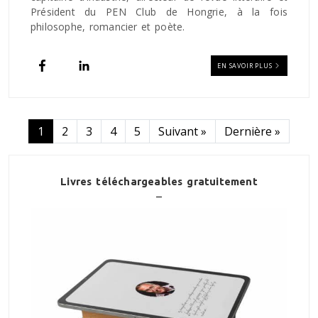
Président du PEN Club de Hongrie, à la fois
philosophe, romancier et poète.
EN SAVOIR PLUS
Pagination
Page suivante
Dernière page
1
2
3
4
5
Suivant »
Dernière »
Livres téléchargeables gratuitement