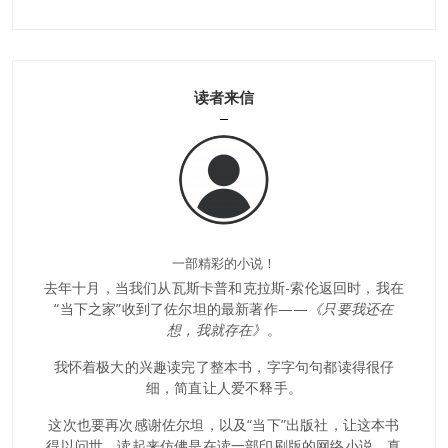
读者来信
一部精彩的小说！
去年十月，当我们从瓦斯卡普和克拉斯-索伦返回时，我在
我与世
“当下之家”收到了佐尔坦的最新著作——
《只要我还在
我反
故事，
想，我就存在》
。
界。
与你产
只是
我怀着极大的兴趣读完了整本书，字字句句都读得很仔
，从而在
生共鸣
细，简直让人爱不释手。
中清醒
优美
与你相
地挣
这次也要再次感谢佐尔坦，以及“当下”出版社，让这本书
得以问世。读起来仿佛是在读一部印刷版的网络小说。真