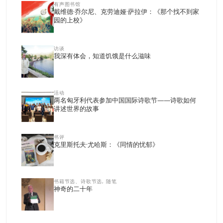
有声图书馆
戴维德·乔尔尼、克劳迪娅·萨拉伊：《那个找不到家
园的上校》
访谈
我深有体会，知道饥饿是什么滋味
活动
两名匈牙利代表参加中国国际诗歌节——诗歌如何
讲述世界的故事
书评
克里斯托夫·尤哈斯：《同情的忧郁》
书籍节选、诗歌节选, 随笔
神奇的二十年