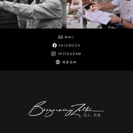
Social
MAIL
FACEBOOK
INSTAGRAM
维基百科