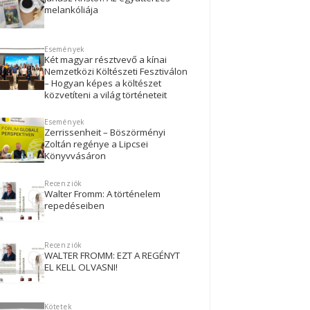
melankóliája
Események
Két magyar résztvevő a kínai
Nemzetközi Költészeti Fesztiválon
– Hogyan képes a költészet
közvetíteni a világ történeteit
Események
Zerrissenheit – Böszörményi
Zoltán regénye a Lipcsei
Könyvvásáron
Recenziók
Walter Fromm: A történelem
repedéseiben
Recenziók
WALTER FROMM: EZT A REGÉNYT
EL KELL OLVASNI!
Kötetek