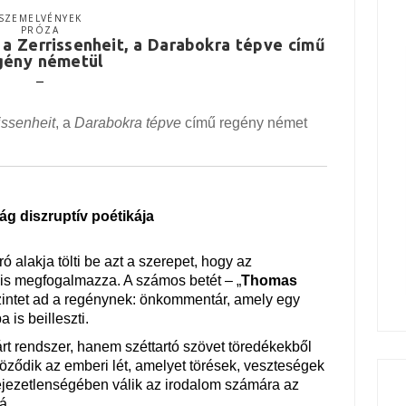
SZEMELVÉNYEK
PRÓZA
a Zerrissenheit, a Darabokra tépve című
gény németül
issenheit
, a
Darabokra tépve
című regény német
g diszruptív poétikája
író alakja tölti be azt a szerepet, hogy az
t is megfogalmazza. A számos betét – „
Thomas
zintet ad a regénynek: önkommentár, amely egy
 is beilleszti.
t rendszer, hanem széttartó szövet töredékekből
ződik az emberi lét, amelyet törések, veszteségek
ejezetlenségében válik az irodalom számára az
á.