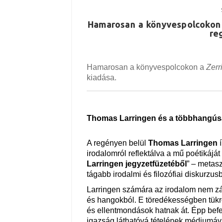
Hamarosan a könyvespolcokon 
re
Hamarosan a könyvespolcokon a
Zerr
kiadása.
Thomas Larringen és a többhangúsá
A regényen belül
Thomas Larringen
irodalomról reflektálva a mű poétikájá
Larringen jegyzetfüzetéből
” – metas
tágabb irodalmi és filozófiai diskurzusba
Larringen számára az irodalom nem zár
és hangokból. E töredékességben tükrö
és ellentmondások hatnak át. Épp bef
igazság láthatóvá tételének médiumáv