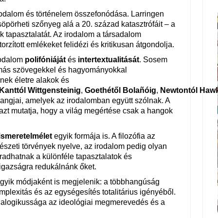
rodalom és történelem összefonódása. Larringen
pörheti szőnyeg alá a 20. század katasztrófáit – a
ak tapasztalatát. Az irodalom a társadalom
orzított emlékeket felidézi és kritikusan átgondolja.
rodalom
polifóniáját
és
intertextualitását
. Sosem
 más szövegekkel és hagyományokkal
ek életre alakok és
Kanttól
Wittgensteinig
,
Goethétől
Bolañóig
,
Newtontól
Hawk
 hangjai, amelyek az irodalomban együtt szólnak. A
azt mutatja, hogy a világ megértése csak a hangok
ismeretelmélet
egyik formája is. A filozófia az
észeti törvények nyelve, az irodalom pedig olyan
radhatnak a különféle tapasztalatok és
 igazságra redukálnánk őket.
gyik módjaként is megjelenik: a többhangúság
plexitás és az egységesítés totalitárius igényéből.
ialogikussága az ideológiai megmerevedés és a