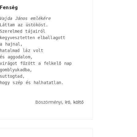
Fenség
Vajda János emlékére
Láttam az üstököst.

Szerelmed tájairól

kegyvesztetten elballagott

a hajnal, 

hatalmad láz volt

és aggodalom, 

virágot fűzött a felkelő nap

gomblyukadba, 

suttogtad, 

hogy szép és halhatatlan.
Böszörményi,
író
,
költő