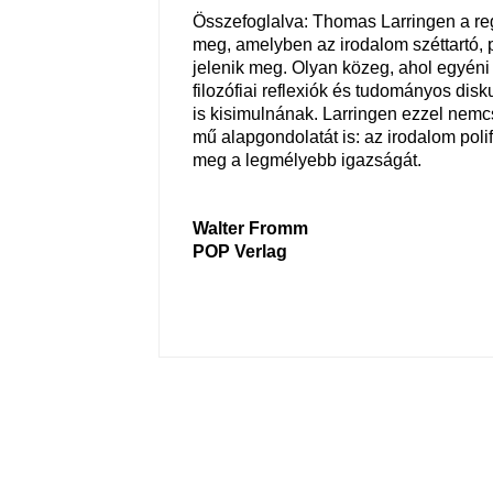
Összefoglalva: Thomas Larringen a r
meg, amelyben az irodalom széttartó, 
jelenik meg. Olyan közeg, ahol egyéni é
filozófiai reflexiók és tudományos di
is kisimulnának. Larringen ezzel nem
mű alapgondolatát is: az irodalom poli
meg a legmélyebb igazságát.
Walter Fromm
POP Verlag