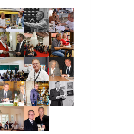
ingig
–