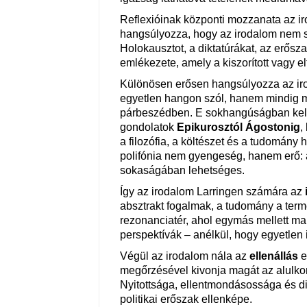
Reflexióinak központi mozzanata az i
hangsúlyozza, hogy az irodalom nem sö
Holokausztot, a diktatúrákat, az erősz
emlékezete, amely a kiszorított vagy elt
Különösen erősen hangsúlyozza az i
egyetlen hangon szól, hanem mindig
párbeszédben. E sokhangúságban keln
gondolatok
Epikurosztól
Ágostonig
,
a filozófia, a költészet és a tudomány
polifónia nem gyengeség, hanem erő: 
sokaságában lehetséges.
Így az irodalom Larringen számára az
absztrakt fogalmak, a tudomány a term
rezonanciatér, ahol egymás mellett ma
perspektívák – anélkül, hogy egyetlen
Végül az irodalom nála az
ellenállás
e
megőrzésével kivonja magát az alulkom
Nyitottsága, ellentmondásossága és d
politikai erőszak ellenképe.