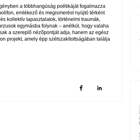
egényben a többhangúság poétikáját fogalmazza
polifon, emlékező és megismerést nyújtó térként
s kollektív tapasztalatok, történelmi traumák,
skurzusok egymásba folynak – anélkül, hogy valaha
csak a szereplő nézőpontját adja, hanem az egész
fon projekt, amely épp szétszakítottságában találja