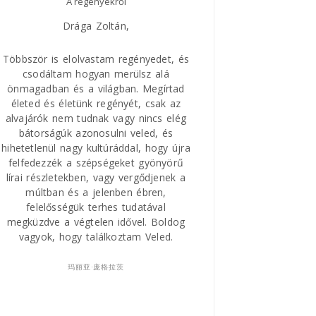
A regényekről
Nagyszerű regé
Drága Zoltán,
Legutóbb, mikor a Va
Krassó-Szörényből jöttü
októberben, a Jelen H
Többször is elolvastam regényedet, és
meg Zoltán legújabb kö
csodáltam hogyan merülsz alá
gondolom, hogy
l
önmagadban és a világban. Megírtad
életed és életünk regényét, csak az
alvajárók nem tudnak vagy nincs elég
Nagy érdeklődéssel olvas
bátorságúk azonosulni veled, és
szerint végig, nemigen le
hihetetlenül nagy kultúráddal, hogy újra
felfedezzék a szépségeket gyönyörű
Ezúttal is köszönöm Zoltá
lírai részletekben, vagy vergődjenek a
Jelen Kiadónak, hogy
múltban és a jelenben ébren,
megszületett. Mintha nyo
felelősségük terhes tudatával
történetet olvastam vol
megküzdve a végtelen idővel. Boldog
regény!
vagyok, hogy találkoztam Veled.
玛丽亚·庞格拉茨
Barátsággal