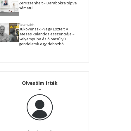
Zerrissenheit – Darabokra tépve
németül
Recenziók
Bukovenszki-Nagy Eszter: A
létezés kalandos esszenciája –
Selyempuha és ólomsúlyú
gondolatok egy dobozból
Olvasóim írták