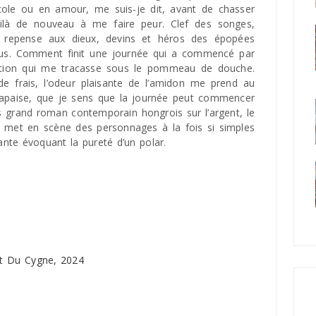
école ou en amour, me suis-je dit, avant de chasser
oilà de nouveau à me faire peur. Clef des songes,
je repense aux dieux, devins et héros des épopées
lus. Comment finit une journée qui a commencé par
estion qui me tracasse sous le pommeau de douche.
de frais, l’odeur plaisante de l’amidon me prend au
m’apaise, que je sens que la journée peut commencer
us grand roman contemporain hongrois sur l’argent, le
i met en scène des personnages à la fois si simples
ante évoquant la pureté d’un polar.
nt Du Cygne, 2024