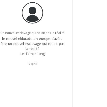
Un nouvel esclavage qui ne dit pas la réalité
Le Temps lon
le nouvel eldorado en europe s’avère
ILy a quelques années 
être un nouvel esclavage qui ne dit pas
courses, je suis tom
la réalité
ukrainiens( 35/40 ans) , t
Le Temps long
une entreprise anglaise ,
Nous avons parlé du p
famille , j’ai vite compr
Patphil
pauvres types n’étaient 
plein gré , que c’était de
que leur sort s’apparenta
d’esclavage , des vies b
seule profitait l’entrep
Le Temps lo
Voronine