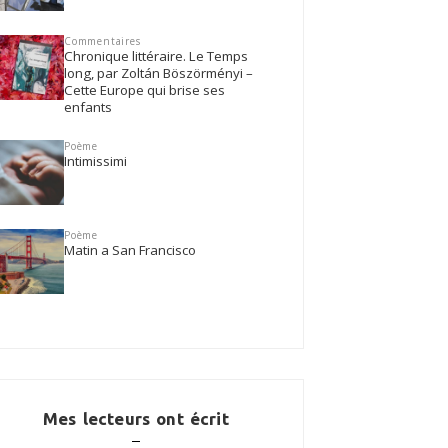
Commentaires
Chronique littéraire. Le Temps
long, par Zoltán Böszörményi –
Cette Europe qui brise ses
enfants
Poème
Intimissimi
Poème
Matin a San Francisco
Mes lecteurs ont écrit