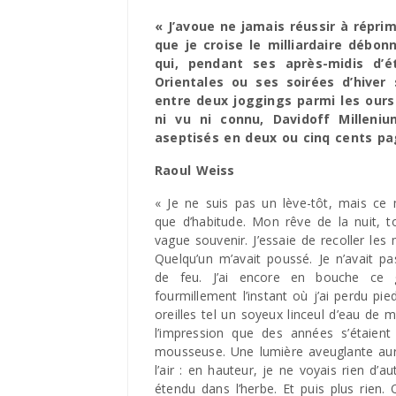
« J’avoue ne jamais réussir à répri
que je croise le milliardaire débon
qui, pendant ses après-midis d’é
Orientales ou ses soirées d’hiver 
entre deux joggings parmi les ours
ni vu ni connu, Davidoff Milleni
aseptisés en deux ou cinq cents pag
Raoul Weiss
« Je ne suis pas un lève-tôt, mais ce 
que d’habitude. Mon rêve de la nuit, to
vague souvenir. J’essaie de recoller le
Quelqu’un m’avait poussé. Je n’avait pa
de feu. J’ai encore en bouche ce 
fourmillement l’instant où j’ai perdu pie
oreilles tel un soyeux linceul d’eau de me
l’impression que des années s’étaient
mousseuse. Une lumière aveuglante auré
l’air : en hauteur, je ne voyais rien d’
étendu dans l’herbe. Et puis plus rien.