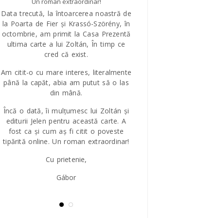
Un roman extraordinar!
Despre Rega
Data trecută, la întoarcerea noastră de
Mária Bátorlig
la Poarta de Fier și Krassó-Szörény, în
Un roman bun oferă posibi
octombrie, am primit la Casa Prezentă
de interpretare/lectură.
ultima carte a lui Zoltán, În timp ce
astfel de roman. Unul dint
cred că exist.
Kinga Lázár este deosebi
Am citit-o cu mare interes, literalmente
"Cum m-aș comporta în 
până la capăt, abia am putut să o las
Întrebarea este pusă
din mână.
personajul principal. D
abordăm personajele di
Încă o dată, îi mulțumesc lui Zoltán și
de vedere și să ne pune
editurii Jelen pentru această carte. A
Cum m-aș comporta eu î
fost ca și cum aș fi citit o poveste
tipărită online. Un roman extraordinar!
Cu prietenie,
Gábor