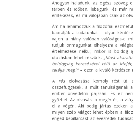
Ahogyan haladunk, az egész szöveg eg
térben és időben, lebegünk, és már ne
emlékezés, és mi valójában csak az olv
Ám ha lehámozzuk a filozófiai eszmefu
babrálják a tudatunkat – olyan kérdések
vajon a hiány valóban valóságos-e mi
tudjuk önmagunkat elhelyezni a világb
értelmezése nélkül; mikor is boldog 
utazásban lehet részünk.
„Most akaratl
boldogság keresésével tölti az idejé
találja meg?”
– ezen a kiváló kérdésen 
A rés
elolvasása komoly rést üt a m
összefüggések, a múlt tanulságainak a
ember önvédelmi pajzsán. És ez nem 
győzhet. Az olvasás, a megértés, a vilá
el a végén. Aki pedig jártas ezeken a
milyen szép világot lehet építeni a filo
enged bepillantást az évezredek tudásá