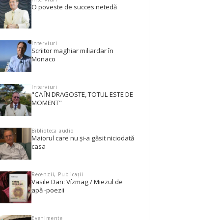
O poveste de succes netedă
Interviuri
Scriitor maghiar miliardar în
Monaco
Interviuri
"CA ÎN DRAGOSTE, TOTUL ESTE DE
MOMENT"
Biblioteca audio
Maiorul care nu și-a găsit niciodată
casa
Recenzii, Publicații
Vasile Dan: Vízmag / Miezul de
apă -poezii
Evenimente