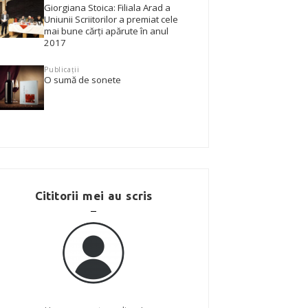
Giorgiana Stoica: Filiala Arad a
Uniunii Scriitorilor a premiat cele
mai bune cărţi apărute în anul
2017
Publicații
O sumă de sonete
Cititorii mei au scris