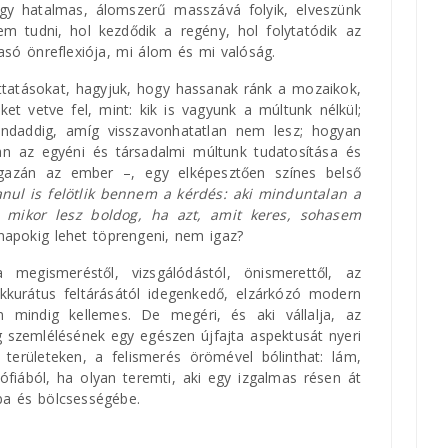
Despre Regal
y hatalmas, álomszerű masszává folyik, elveszünk
Mária Bátorligeti
m tudni, hol kezdődik a regény, hol folytatódik az
asó önreflexiója, mi álom és mi valóság.
Un roman bun oferă posibilități infinite
de interpretare/lectură.
Regal
este un
ttatásokat, hagyjuk, hogy hassanak ránk a mozaikok,
astfel de roman. Unul dintre citatele lui
et vetve fel, mint: kik is vagyunk a múltunk nélkül;
Kinga Lázár este deosebit de sugestiv.
ndaddig, amíg visszavonhatatlan nem lesz; hogyan
"Cum m-aș comporta în locul lor?".
an az egyéni és társadalmi múltunk tudatosítása és
Întrebarea este pusă de Tamás,
igazán az ember –, egy elképesztően színes belső
personajul principal. Da, merită să
anul is felötlik bennem a kérdés: aki minduntalan a
abordăm personajele din acest punct
t, mikor lesz boldog, ha azt, amit keres, sohasem
de vedere și să ne punem întrebarea:
napokig lehet töprengeni, nem igaz?
Cum m-aș comporta eu în locul lor?
egismeréstől, vizsgálódástól, önismerettől, az
kkurátus feltárásától idegenkedő, elzárkózó modern
mindig kellemes. De megéri, és aki vállalja, az
g szemlélésének egy egészen újfajta aspektusát nyeri
 területeken, a felismerés örömével bólinthat: lám,
zófiából, ha olyan teremti, aki egy izgalmas résen át
ba és bölcsességébe.