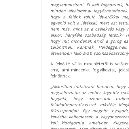
megsemmisíteni. El kell fogadnunk, h
minden alkalommal legyőzhetetlenek.
hogy a felénk toluló lét-erőkkel 
egyenlő volt a játékkal, mert azt tet
nem más, mint az a cselekvés vagy n
akkor, hányféle szabadság létezik? H
hogy mit mondanak erről a görög és 
Leibniznek, Kantnak, Heideggernek
átellenben lakó sváb szomszédasszony
A felnőtté válás mibenlétéről is velő
arra, ami mindenkit foglalkoztat, jel
felnőttnek.
„
Akkoriban tudatosult bennem, hogy az
megváltoztatja az ember kognitív csele
hagynia, hogy azonosulni tudjon
feladatimperatívusszal, másféle idegk
fókuszpontjait. Egy meghitt, nyugodt,
kevésbé kellemessel: a vagyonszerzés 
kell kidolgoznia, amelyben világsz
összpontosít. Megváltoznak lét-prior