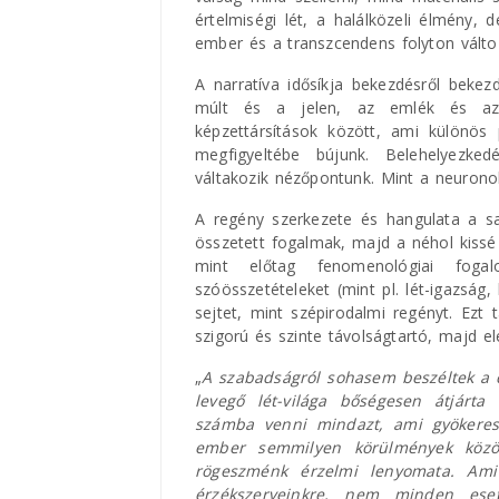
értelmiségi lét, a halálközeli élmény,
ember és a transzcendens folyton változ
A narratíva idősíkja bekezdésről bekez
múlt és a jelen, az emlék és az ak
képzettársítások között, ami különös
megfigyeltébe bújunk. Belehelyezke
váltakozik nézőpontunk. Mint a neurono
A regény szerkezete és hangulata a sar
összetett fogalmak, majd a néhol kissé
mint előtag fenomenológiai fogal
szóösszetételeket (mint pl. lét-igazság, l
sejtet, mint szépirodalmi regényt. Ezt t
szigorú és szinte távolságtartó, majd el
„
A szabadságról sohasem beszéltek a c
levegő lét-világa bőségesen átjárta 
számba venni mindazt, ami gyökeres
ember semmilyen körülmények közö
rögeszménk érzelmi lenyomata. Ami 
érzékszerveinkre, nem minden esetb