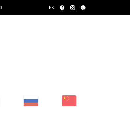
Social
IE