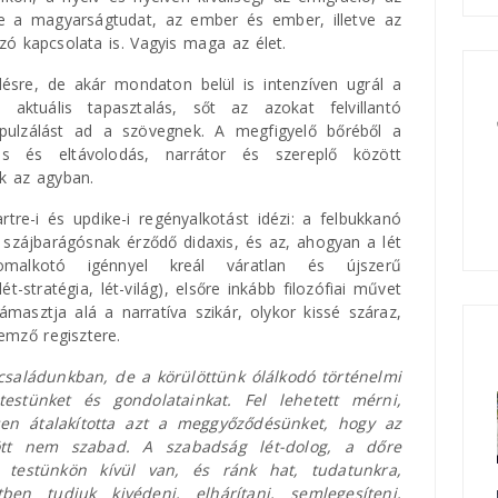
 de a magyarságtudat, az ember és ember, illetve az
ó kapcsolata is. Vagyis maga az élet.
désre, de akár mondaton belül is intenzíven ugrál a
tuális tapasztalás, sőt az azokat felvillantó
 pulzálást ad a szövegnek. A megfigyelő bőréből a
dés és eltávolodás, narrátor és szereplő között
k az agyban.
tre-i és updike-i regényalkotást idézi: a felbukkanó
 szájbarágósnak érződő didaxis, és az, ahogyan a lét
omalkotó igénnyel kreál váratlan és újszerű
ét-stratégia, lét-világ), elsőre inkább filozófiai művet
ámasztja alá a narratíva szikár, olykor kissé száraz,
emző regisztere.
saládunkban, de a körülöttünk ólálkodó történelmi
testünket és gondolatainkat. Fel lehetett mérni,
en átalakította azt a meggyőződésünket, hogy az
tt nem szabad. A szabadság lét-dolog, a dőre
testünkön kívül van, és ránk hat, tudatunkra,
en tudjuk kivédeni, elhárítani, semlegesíteni,