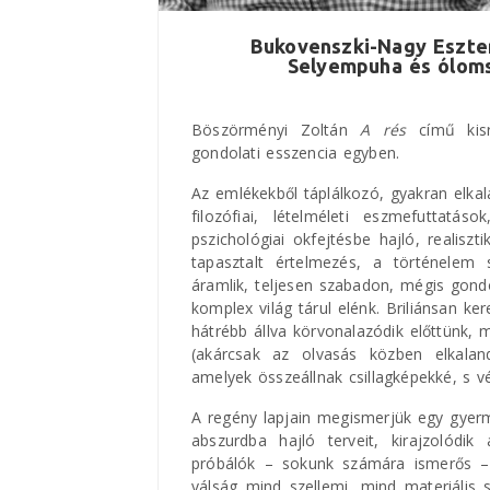
Bukovenszki-Nagy Eszter
Selyempuha és ólom
Böszörményi Zoltán
A rés
című kisr
gondolati esszencia egyben.
Az emlékekből táplálkozó, gyakran elka
filozófiai, lételméleti eszmefuttatá
pszichológiai okfejtésbe hajló, realisz
tapasztalt értelmezés, a történelem
áramlik, teljesen szabadon, mégis gondo
komplex világ tárul elénk. Briliánsan k
hátrébb állva körvonalazódik előttünk, 
(akárcsak az olvasás közben elkaland
amelyek összeállnak csillagképekké, s vé
A regény lapjain megismerjük egy gyerm
abszurdba hajló terveit, kirajzolódi
próbálók – sokunk számára ismerős – s
válság mind szellemi, mind materiális s