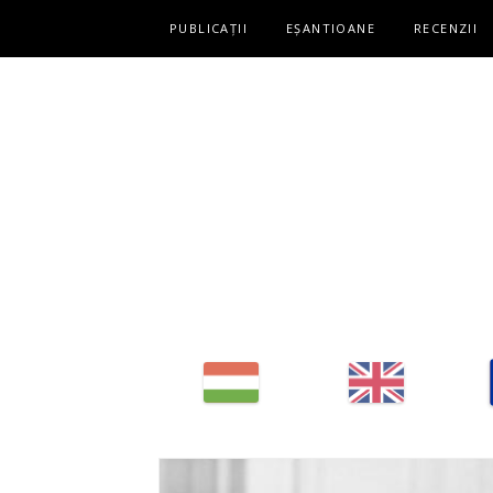
Fő navigáció
PUBLICAȚII
EȘANTIOANE
RECENZII