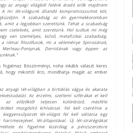
ogy az anyagi világból felénk áradó erők majdnem
 A mi lét-világunk állandó kompromisszumot köt,
megküzdjön. A szabadság az én gyermekkoromban
tük, amit a legjobban szerettünk. Tehát a szabadság
em cselekvés, amit szeretünk. Hol tudtuk mi még
ogy van személyes, külső, metafizikai szabadság,
a római filozófusok, mi a véleménye Spinozának,
, Merleau-Pontynak, Derridának vagy éppen az
unknak.”
sen fogalmaz Böszörményi, noha inkább választ keres
esül, hogy mikortól érzi, mondhatja magát az ember
 anyagi lét-világban a birtoklás vágya és akarata
kvéstudatát. Az érzelmi, szellemi szférákat el kell
 az előzőktől teljesen különböző, másféle
öröket mozgósító kihívással. Fel kell cserélnie a
 kiegyensúlyozott lét-világot fel kell váltania egy
harcmezejével, lét-állapotával. Új lét-stratégiákat
emlélete és figyelme kizárólag a pénzszerzésre
itásai, gondolatrendszere átalakul. Másik emberré