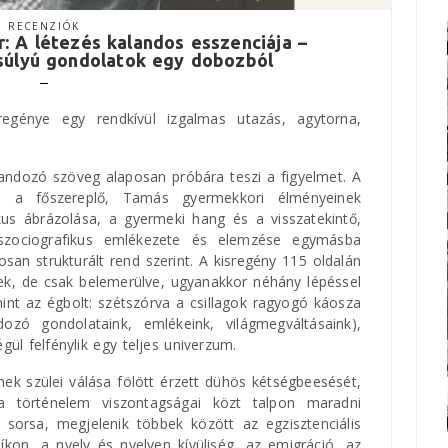
RECENZIÓK
: A létezés kalandos esszenciája –
súlyú gondolatok egy dobozból
egénye egy rendkívül izgalmas utazás, agytorna,
landozó szöveg alaposan próbára teszi a figyelmet. A
sok, a főszereplő, Tamás gyermekkori élményeinek
tikus ábrázolása, a gyermeki hang és a visszatekintő,
 szociografikus emlékezete és elemzése egymásba
san strukturált rend szerint. A kisregény 115 oldalán
erek, de csak belemerülve, ugyanakkor néhány lépéssel
mint az égbolt: szétszórva a csillagok ragyogó káosza
ozó gondolataink, emlékeink, világmegváltásaink),
gül felfénylik egy teljes univerzum.
ek szülei válása fölött érzett dühös kétségbeesését,
k a történelem viszontagságai közt talpon maradni
orsa, megjelenik többek között az egzisztenciális
íkon, a nyelv és nyelven kívüliség, az emigráció, az