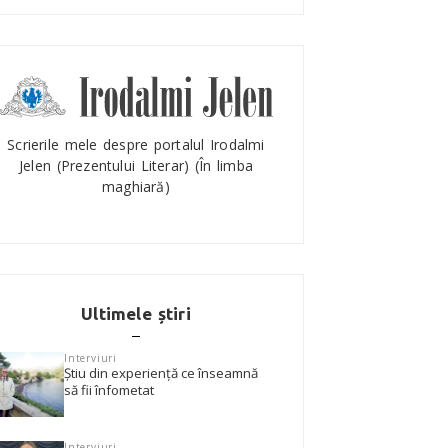
Scrierile mele despre portalul Irodalmi
Jelen (Prezentului Literar) (În limba
maghiară)
Ultimele știri
Interviuri
Știu din experiență ce înseamnă
să fii înfometat
Interviuri