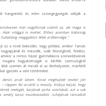
ői hangvételű és intim szövegegységek váltják a
:
lencévesen már nagyfiúnak számít az, aki maga is
e. Akár világgá is mehet. Ehhez azonban bátorság
 fulladásig meggyötört lélek erőtlensége.”
ejt ez a rövid bekezdés. Vagy például, amikor Tamás
nagyapjánál és második, sváb feleségénél, felidézi,
y amikor a romos házat gyermekkora szenvedéseinek
a magára hagyatottságát is kétféle szemszögből
a dédi szemén át meséli el az élethelyzetet, másfelől
kkal igazolni a vele történteket.
erűs arcát látom. Kissé meghajlott testtel jön
”
– röppen fel arcáról a mosoly. Kitárja karját, hogy
stének melegét, karjának puha szorítását, azt a sok
s amely lassú mozdulataiból, ruhájának ráncaiból