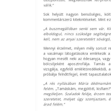
válik.”
Sok helyütt nagyon bensőséges, költ
kommentárszerű kitekintéseket. Mint ez
„
A buszmegállóban senki sem vár. Ki
elboldogul, nincs szüksége segítségr
kell, nem az anyai szeretetért sóvárgó,
Mennyi érzelmet, milyen mély sorsot r
a vasárnapi látogatásokra emlékezik a 
hogyan mesélt neki az édesanyja, vag
bölcsőjeként aposztrofálja. Tamás 
vizsgálja, egyfelől emléktöredékekből, 
próbálja felnőttfejjel, érett tapasztalato
„
A rés nyílásában Mária dédmamám d
felém.
„Tamáskám, megjöttél, kisfiam?
megöleljen. Szaladok feléje, érzem te
szeretetet, melyet úgy szomjaztam, é
árad felém.”