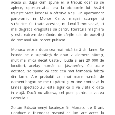
acasă și, după cum spune el, a trebuit doar să se
aplece, oportunitatea era la picioarele lui. Astăzi
trăiește viața luxoasă a câtorva aleși. Un apartament
panoramic în Monte Carlo, mașini scumpe și
strălucire. Cu toate acestea, nu luxul îl motivează, ci
mai degrabă dragostea sa pentru literatura maghiară
și este extrem de mândru de cărțile sale de poezii și
de romanul său recent publicat.
Monaco este a doua cea mai mică țară din lume. Se
întinde pe o suprafață de doar 2 kilometri pătrați,
mult mai mică decât Castelul Buda și are 29 000 de
locuitori, același număr ca Jászberény. Cu toate
acestea, se spune că este cea mai faimoasă faleză
din lume. Are probabil cel mai mare număr de
oameni bogați pe metru pătrat și oricine contează în
lumea spectacolului este sigur că o va vizita o dată
în viață. Dacă nu altceva, cel puțin pentru a vedea
Formula 1.
Zoltán Böszörményi locuiește în Monaco de 8 ani.
Conduce o frumoasă mașină de lux, are acces la