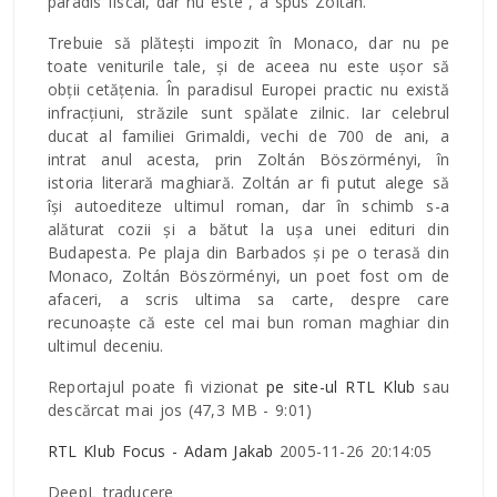
paradis fiscal, dar nu este”, a spus Zoltán.
Trebuie să plătești impozit în Monaco, dar nu pe
toate veniturile tale, și de aceea nu este ușor să
obții cetățenia. În paradisul Europei practic nu există
infracțiuni, străzile sunt spălate zilnic. Iar celebrul
ducat al familiei Grimaldi, vechi de 700 de ani, a
intrat anul acesta, prin Zoltán Böszörményi, în
istoria literară maghiară. Zoltán ar fi putut alege să
își autoediteze ultimul roman, dar în schimb s-a
alăturat cozii și a bătut la ușa unei edituri din
Budapesta. Pe plaja din Barbados și pe o terasă din
Monaco, Zoltán Böszörményi, un poet fost om de
afaceri, a scris ultima sa carte, despre care
recunoaște că este cel mai bun roman maghiar din
ultimul deceniu.
Reportajul poate fi vizionat
pe site-ul RTL Klub
sau
descărcat mai jos (47,3 MB - 9:01)
RTL Klub Focus - Adam Jakab
2005-11-26 20:14:05
DeepL traducere