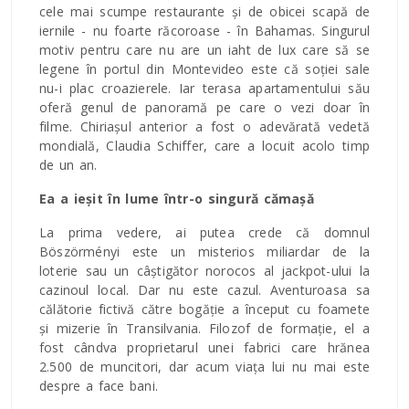
cele mai scumpe restaurante și de obicei scapă de
iernile - nu foarte răcoroase - în Bahamas. Singurul
motiv pentru care nu are un iaht de lux care să se
legene în portul din Montevideo este că soției sale
nu-i plac croazierele. Iar terasa apartamentului său
oferă genul de panoramă pe care o vezi doar în
filme. Chiriașul anterior a fost o adevărată vedetă
mondială, Claudia Schiffer, care a locuit acolo timp
de un an.
Ea a ieșit în lume într-o singură cămașă
La prima vedere, ai putea crede că domnul
Böszörményi este un misterios miliardar de la
loterie sau un câștigător norocos al jackpot-ului la
cazinoul local. Dar nu este cazul. Aventuroasa sa
călătorie fictivă către bogăție a început cu foamete
și mizerie în Transilvania. Filozof de formație, el a
fost cândva proprietarul unei fabrici care hrănea
2.500 de muncitori, dar acum viața lui nu mai este
despre a face bani.