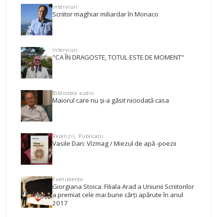
Interviuri
Scriitor maghiar miliardar în Monaco
Interviuri
"CA ÎN DRAGOSTE, TOTUL ESTE DE MOMENT"
Biblioteca audio
Maiorul care nu și-a găsit niciodată casa
Recenzii, Publicații
Vasile Dan: Vízmag / Miezul de apă -poezii
Evenimente
Giorgiana Stoica: Filiala Arad a Uniunii Scriitorilor
a premiat cele mai bune cărţi apărute în anul
2017