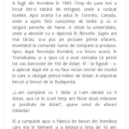
A fugit din România în 1983. Timp de șase luni a
locuit într-o tabără de refugiați, unde a curățat
toalete. Apoi soarta l-a adus în Toronto, Canada,
unde a ajuns fără cunoștințe de limbă și cu o
singură pereche de haine. A intrat la universitate,
unde a absolvit cu o diplomă în filosofie. Șapte ani
mai târziu, și-a pus pe picioare prima afacere,
inventând la comandă nume de companii și produse.
Apoi, după Revoluția Română, s-a întors acasă, în
Transilvania, și a spus că a avut senzația că peste
tot zac bancnote de 100 de dolari. El - la figurat - s-
a aplecat după ele și nu face niciun secret din modul
în care a câștigat primul milion de dolari. A importat
becuri și becuri de la Budapesta.
„L-am cumpărat cu 1 dolar și l-am vândut cu 9
dolari, așa că în scurt timp am făcut două milioane
și jumătate de dolari”, spune omul de afaceri
miliardar.
El a cumpărat apoi o fabrică de becuri din România
care era în faliment și a deținut-o timp de 10 ani.