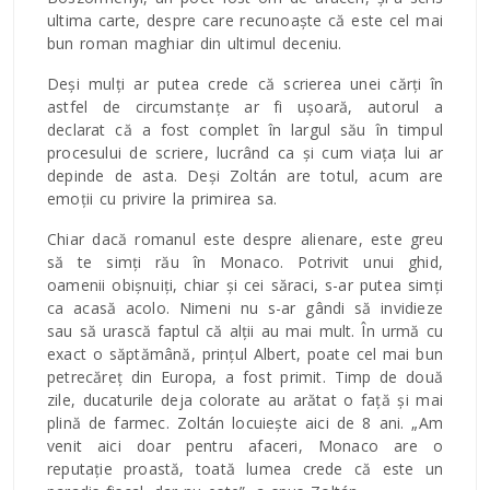
ultima carte, despre care recunoaște că este cel mai
bun roman maghiar din ultimul deceniu.
Deși mulți ar putea crede că scrierea unei cărți în
astfel de circumstanțe ar fi ușoară, autorul a
declarat că a fost complet în largul său în timpul
procesului de scriere, lucrând ca și cum viața lui ar
depinde de asta. Deși Zoltán are totul, acum are
emoții cu privire la primirea sa.
Chiar dacă romanul este despre alienare, este greu
să te simți rău în Monaco. Potrivit unui ghid,
oamenii obișnuiți, chiar și cei săraci, s-ar putea simți
ca acasă acolo. Nimeni nu s-ar gândi să invidieze
sau să urască faptul că alții au mai mult. În urmă cu
exact o săptămână, prințul Albert, poate cel mai bun
petrecăreț din Europa, a fost primit. Timp de două
zile, ducaturile deja colorate au arătat o față și mai
plină de farmec. Zoltán locuiește aici de 8 ani. „Am
venit aici doar pentru afaceri, Monaco are o
reputație proastă, toată lumea crede că este un