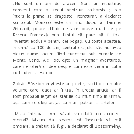
„Nu sunt un om de afaceri. Sunt un industriaș
convertit care a trecut printr-un catharsis și s-a
întors la prima sa dragoste, literatura”, a declarat
scriitorul. Monaco este un mic ducat al familiei
Grimaldi, poate diferit de alte orașe mari de pe
Riviera Franceză prin faptul că pare să fi fost
inventat exclusiv pentru cei bogați. Cu toate acestea,
în urmă cu 100 de ani, centrul orașului său nu avea
niciun nume, acum fiind cunoscut sub numele de
Monte Carlo. Aici locuiește un maghiar aventuros,
care ne oferă o idee despre cum este viața în cutia
cu bijuterii a Europei.
Zoltán Böszörményi este un poet și scriitor cu multe
volume care, dacă ar fi trăit în Grecia antică, ar fi
fost probabil legat de statuie cu mult timp în urmă,
așa cum se obișnuiește cu marii patroni ai artelor.
„M-au întrebat: 'Am văzut vreodată un accident
mortal? Mi-am dat seama că încearcă să mă
omoare, a trebuit să fug”, a declarat dl Böszörmény.