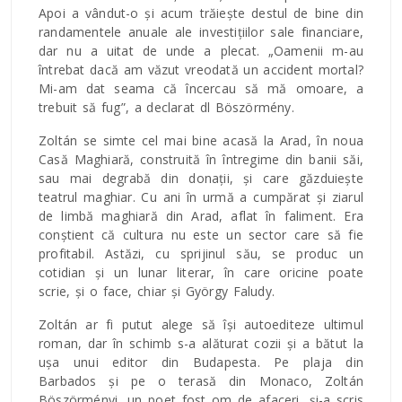
Apoi a vândut-o și acum trăiește destul de bine din
randamentele anuale ale investițiilor sale financiare,
dar nu a uitat de unde a plecat. „Oamenii m-au
întrebat dacă am văzut vreodată un accident mortal?
Mi-am dat seama că încercau să mă omoare, a
trebuit să fug”, a declarat dl Böszörmény.
Zoltán se simte cel mai bine acasă la Arad, în noua
Casă Maghiară, construită în întregime din banii săi,
sau mai degrabă din donații, și care găzduiește
teatrul maghiar. Cu ani în urmă a cumpărat și ziarul
de limbă maghiară din Arad, aflat în faliment. Era
conștient că cultura nu este un sector care să fie
profitabil. Astăzi, cu sprijinul său, se produc un
cotidian și un lunar literar, în care oricine poate
scrie, și o face, chiar și György Faludy.
Zoltán ar fi putut alege să își autoediteze ultimul
roman, dar în schimb s-a alăturat cozii și a bătut la
ușa unui editor din Budapesta. Pe plaja din
Barbados și pe o terasă din Monaco, Zoltán
Böszörményi, un poet fost om de afaceri, și-a scris