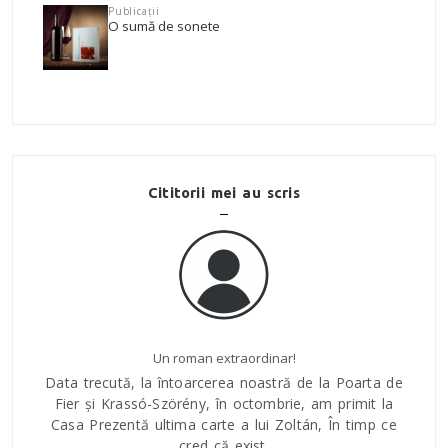
Publicații
O sumă de sonete
Cititorii mei au scris
Despre Regal
oarta de
Mária Bátorligeti
Data
imit la
Fie
Un roman bun oferă posibilități infinite de
timp ce
Cas
interpretare/lectură.
Regal
este un astfel de roman.