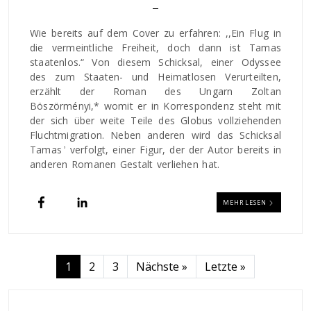
Wie bereits auf dem Cover zu erfahren: ,,Ein Flug in
die vermeintliche Freiheit, doch dann ist Tamas
staatenlos.“ Von diesem Schicksal, einer Odyssee
des zum Staaten- und Heimatlosen Verurteilten,
erzählt der Roman des Ungarn Zoltan
Böszörményi,* womit er in Korrespondenz steht mit
der sich über weite Teile des Globus vollziehenden
Fluchtmigration. Neben anderen wird das Schicksal
Tamas ̓ verfolgt, einer Figur, der der Autor bereits in
anderen Romanen Gestalt verliehen hat.
MEHR LESEN
Seitennummerierung
Nächste Seite
Letzte Seite
1
2
3
Nächste »
Letzte »