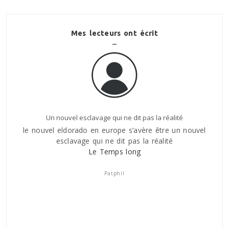
Mes lecteurs ont écrit
Un nouvel esclavage qui ne dit pas la réalité
le nouvel eldorado en europe s’avère être un nouvel
ILy a 
esclavage qui ne dit pas la réalité
tomb
es
Le Temps long
pour
n tel
avons 
donne
que c
Patphil
e
plei
 est
sort s
, cela
bris
 point
nt me