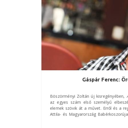
Gáspár Ferenc: Ö
Böszörményi Zoltán új kisregényében,
az egyes szám első személyű elbeszél
elemek szövik át a művet. Erről és a r
Attila- és Magyarország Babérkoszorúja d