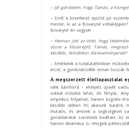
–
Jól gondolom, hogy Tamás, a kisregé
– Erről a következő epizód jut eszemb
mester, ki az a Bovaryné voltaképpen? 
Bovaryné én vagyok!
– Honnan jött az ötlet, hogy lételméle
össze a főszereplő, Tamás, megrázó 
későbbi, felnőttkori életeseményeivel?
– Emlékeink a tudatalattinkban működn
ércet, a gondolatcsillék onnan hozzák f
A megszerzett élettapasztalat e
válik kámforrá – ehelyett újraélt való
sokkal erősebb lehet, de fényük, árny
empirikus folyamat, hanem kognitív-érz
későbbi időben fel akarunk kutatni,
mutatni, és aminek a segítségével s
gondolatokat szeretnék kiváltani. Az e
hanem dinamikus is: rétegeik párbeszéd