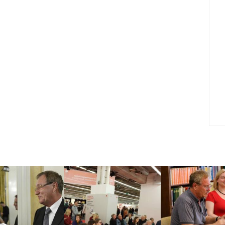
задать себе вопрос: Как бы я повел
себя на их месте?