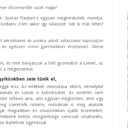
nye főszereplője saját maga?
e. Gustav Flaubert-t egyszer megkérdezték: mondja,
Kedvenc íróm akkor így válaszolt: Hát ki más lehet?
ti kérdéseket és azokra adott válaszokat kapcsoljon
és egészen intim gyermekkori érzéseivel, illetve
ek, és mint bányászok a föld gyomrából a szenet, az
el a megtörténtet.
gyikünkben sem tűnik el,
sággá lesz. Az emlékek intenzitása eltérő, némelyiké
alataik és színük is különbözhet. Az ismétlés nem
elmi reflexió arra, ami egyszer megtörtént, amit egy
 meg szeretnék ismerni, másoknak is meg akarunk
aját magunkban és olvasóinkban újabb érzelmeket,
mlékeink kettős rétegzettsége nemcsak strukturális,
be léphetnek egymással.