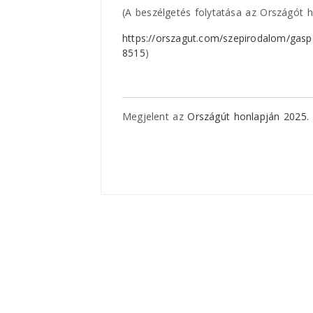
(A beszélgetés folytatása az Országót h
https://orszagut.com/szepirodalom/gasp
8515
)
Megjelent az
Országút honlapján 2025.