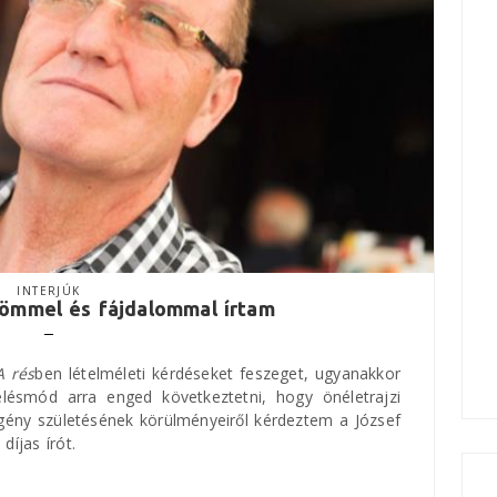
INTERJÚK
römmel és fájdalommal írtam
A rés
ben lételméleti kérdéseket feszeget, ugyanakkor
ésmód arra enged következtetni, hogy önéletrajzi
egény születésének körülményeiről kérdeztem a József
íjas írót.