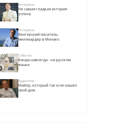
Интервью
Не самая гладкая история
успеха
Интервью
Венгерский писатель-
миллиардер в Монако
Событие
Ванда навсегда - на русском
языке
Аудиотека
Майор, который так и не нашел
свой дом