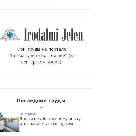
Мои труды на портале
"Литературное настоящее" (на
венгерском языке)
Последние труды
Интервью
Я знаю по собственному опыту,
что значит быть голодным