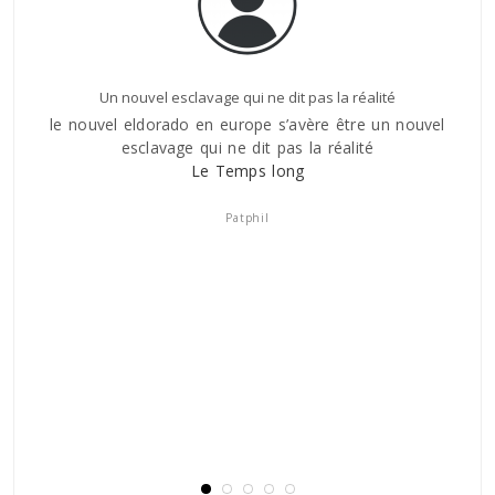
Un nouvel esclavage qui ne dit pas la réalité
le nouvel eldorado en europe s’avère être un nouvel
ILy a 
esclavage qui ne dit pas la réalité
tomb
es
Le Temps long
pour
n tel
avons 
donne
que c
Patphil
e
plei
 est
sort s
, cela
bris
 point
nt me