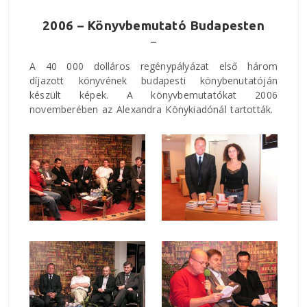
2006 – Könyvbemutató Budapesten
A 40 000 dolláros regénypályázat első három
díjazott könyvének budapesti könybenutatóján
készült képek. A könyvbemutatókat 2006
novemberében az Alexandra Könykiadónál tartották.