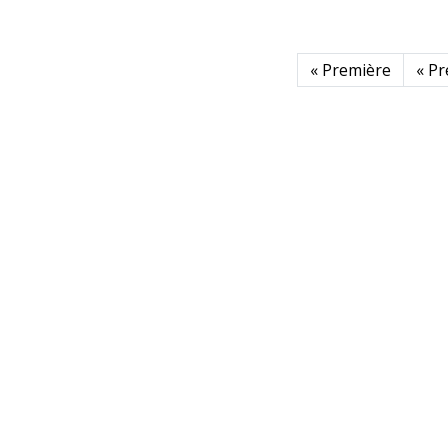
Pagination
Première page
Pag
« Première
« Pr