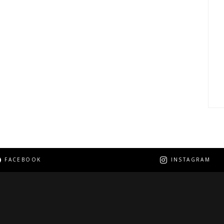
: Comment me comporterais-je à leur
place ?
FACEBOOK
INSTAGRAM