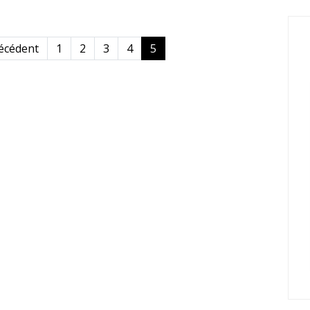
e précédente
écédent
1
2
3
4
5