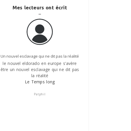
Mes lecteurs ont écrit
vage qui ne dit pas la réalité
Le Temps long
dorado en europe s’avère
ILy a quelques années , faisant mes
l esclavage qui ne dit pas
courses, je suis tombé sur deux
la réalité
ukrainiens( 35/40 ans) , travaillant pou
e Temps long
une entreprise anglaise , en France !….
Nous avons parlé du pays , de la
famille , j’ai vite compris que ces deux
Patphil
pauvres types n’étaient pas là de leur
plein gré , que c’était des gagne petit e
que leur sort s’apparentait à une form
d’esclavage , des vies brisées , dont
seule profitait l’entreprise anglaise
Le Temps long