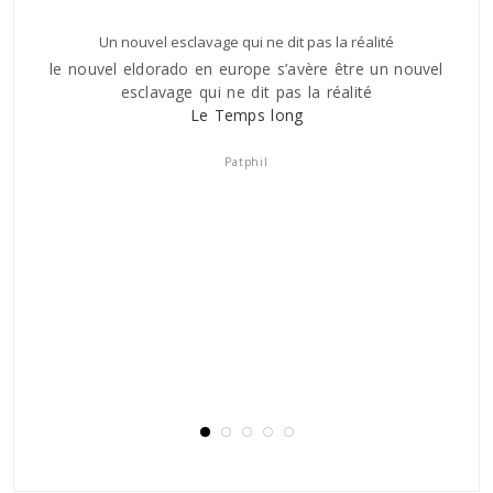
Un nouvel esclavage qui ne dit pas la réalité
le nouvel eldorado en europe s’avère être un nouvel
ILy a 
esclavage qui ne dit pas la réalité
tomb
es
Le Temps long
pour
n tel
avons 
donne
que c
Patphil
e
plei
 est
sort s
, cela
bris
 point
nt me