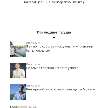
настоящее" (на венгерском языке)
Последние труды
Интервью
Я знаю по собственному опыту, что значит
быть голодным
Интервью
Не самая гладкая история успеха
Интервью
Венгерский писатель-миллиардер в Монако
Событие