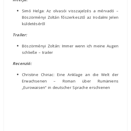
Simó Helga: Az olvasói visszajelzés a mérvadó –
Böszörményi Zoltán főszerkesztő az Irodalmi Jelen
küldetéséről
Trailer:
Böszörményi Zoltán: Immer wenn ich meine Augen
schließe – trailer
Recenzió:
Christine Chiriac: Eine Anklage an die Welt der
Erwachsenen – Roman über Rumäniens
„Eurowaisen“ in deutscher Sprache erschienen