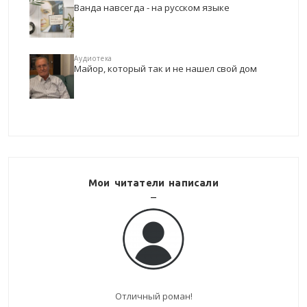
Ванда навсегда - на русском языке
Аудиотека
Майор, который так и не нашел свой дом
Мои читатели написали
Отличный роман!