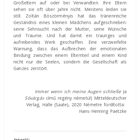
Großeltern auf oder bei Verwandten. Ihre Eltern
sehen sie oft über Jahre nicht. Meistens leiden sie
still. Zoltán Böszörményis hat das tränenreiche
Geständnis eines kleinen Mädchens aufgeschrieben:
seine Sehnsucht nach der Mutter, seine Wünsche
und Träume. Und hat damit ein trauriges und
aufreibendes Werk geschaffen. Eine verzweifelte
Warnung, dass das Aufbrechen der emotionalen
Bindung zwischen einem Elternteil und einem Kind
nicht nur die Seelen, sondern die Gesellschaft als
Ganzes zerstört.
Immer wenn ich meine Augen schließe
(a
Sóvárgás
című regény németül) Mitteldeutscher
Verlag, Halle (Saale), 2020 Németre fordította:
Hans-Henning Paetzke
Interjú: