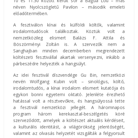
10 és 11.30 között került sor a Bagua Lou – más
néven Nyolcszögletű Pavilon – második emeleti
előadótermében.
A fesztiválon kínai és külföldi költők, valamint
irodalomtudósok találkoztak. Köztük volt a
nemzetközileg elismert Balázs F. Attila és
Böszörményi Zoltán is. A szervezők nem a
Sanghajban minden decemberben megrendezett
költészeti fesztivállal akartak versenyezni, inkább a
párbeszédre helyezték a hangsúlyt.
Az idei fesztivál díszvendége Gu Bin, nemzetközi
nevén Wolfgang Kubin volt – sinológus, költő,
irodalomtudós, a kínai irodalom elismert kutatója és
egykori bonni egyetemi oktató. Jelenléte érezhető
hatással volt a résztvevőkre, és hangsúlyossá tette
a fesztivál nemzetközi jellegét. A háromnapos
program három kerekasztal-beszélgetés köré
szerveződött, amelyek a költészet aktuális kérdéseit,
a kulturális identitást, a világörökség jelentőségét,
valamint az olvasás helyzetét vizsgálták a felgyorsult