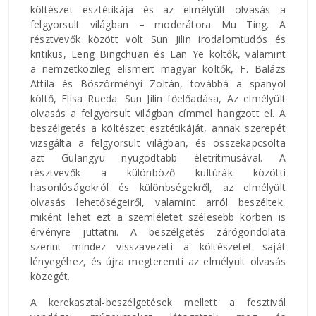
költészet esztétikája és az elmélyült olvasás a
felgyorsult világban – moderátora Mu Ting. A
résztvevők között volt Sun Jilin irodalomtudós és
kritikus, Leng Bingchuan és Lan Ye költők, valamint
a nemzetközileg elismert magyar költők, F. Balázs
Attila és Böszörményi Zoltán, továbbá a spanyol
költő, Elisa Rueda. Sun Jilin főelőadása, Az elmélyült
olvasás a felgyorsult világban címmel hangzott el. A
beszélgetés a költészet esztétikáját, annak szerepét
vizsgálta a felgyorsult világban, és összekapcsolta
azt Gulangyu nyugodtabb életritmusával. A
résztvevők a különböző kultúrák közötti
hasonlóságokról és különbségekről, az elmélyült
olvasás lehetőségeiről, valamint arról beszéltek,
miként lehet ezt a szemléletet szélesebb körben is
érvényre juttatni. A beszélgetés zárógondolata
szerint mindez visszavezeti a költészetet saját
lényegéhez, és újra megteremti az elmélyült olvasás
közegét.
A kerekasztal-beszélgetések mellett a fesztivál