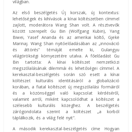
világban.
Az első beszélgetés Új korszak, új kontextus:
lehetőségek és kihívások a kínai költészetben címmel
zajlott, moderátora Wang Shan volt. A résztvevők
között szerepelt Gu Bin (Wolfgang Kubin), Yang
Biwei, Yasef Ananda és az amerikai költő, Gjekë
Marinaj. Wang Shan nyitóelőadásában az „innováció
és áttörés” témáját emelte ki, Gulangyu
világörökségi környezetére utalva. A főelőadást Gu
Bin tartotta: A kínai költészet nemzetközi
megszólalásának dilemmái és lehetőségei címmel. A
kerekasztal-beszélgetés során szó esett a kínai
költészet kulturális identitásáról a globalizáció
korában, a fiatal költészet új megszólalási formáiról
és a közönséggel való kapcsolat kérdéséről,
valamint arról, miként kapcsolódhat a költészet a
szélesebb kulturális közeghez. A beszélgetés
zárógondolata szerint a költészet „a korból
táplálkozik, és a világ felé nyit”.
A második kerekasztal-beszélgetés címe Hogyan