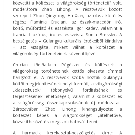
közvetíti a költészet a világörökség történeteit? volt,
moderátora Zhao Lihong. A résztvevők között
szerepelt Zhou Qingrong, Hu Xian, az olasz költő és
régész Flaminia Cruciani, az észak-macedón író,
költő, műfordító és esszéista Igor Radev, valamint a
francia filozófus, író és esszéista Sonia Bressler. A
beszélgetés – Gulangyu kulturális értékeiből kiindulva
– azt vizsgálta, miként válhat a költészet a
világörökség történeteinek közvetítőjévé.
Cruciani főelőadása Régészet és költészet: a
világörökség történeteinek kettős olvasata címmel
hangzott el. A résztvevők szóba hozták Gulangyu
költői megjelenítésének helyi formáit, a világörökségi
„klasszikusok” többnyelvű fordításának és
terjesztésének lehetőségeit, valamint a költészet és
a világörökség összekapcsolásának új módozatait.
Zárszavában Zhao Lihong kihangsúlyozta: a
költészet képes a világörökséget „átélhetővé,
közvetíthetővé és megszólíthatóvá” tenni.
A harmadik kerekasztal-beszélgetés címe: A