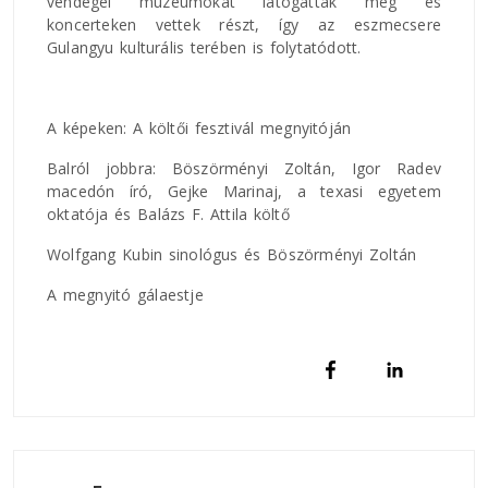
vendégei múzeumokat látogattak meg és
koncerteken vettek részt, így az eszmecsere
Gulangyu kulturális terében is folytatódott.
A képeken: A költői fesztivál megnyitóján
Balról jobbra: Böszörményi Zoltán, Igor Radev
macedón író, Gejke Marinaj, a texasi egyetem
oktatója és Balázs F. Attila költő
Wolfgang Kubin sinológus és Böszörményi Zoltán
A megnyitó gálaestje