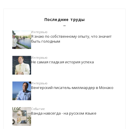
Последние труды
Интервью
Я знаю по собственному опыту, что значит
быть голодным
Интервью
Не самая гладкая история успеха
Интервью
Венгерский писатель-миллиардер в Монако
Событие
Ванда навсегда - на русском языке