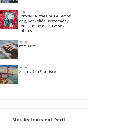
Commentaires
Chronique littéraire. Le Temps
long, par Zoltán Böszörményi –
Cette Europe qui brise ses
enfants
Poème
Intimissimi
Poème
Matin a San Francisco
Mes lecteurs ont écrit