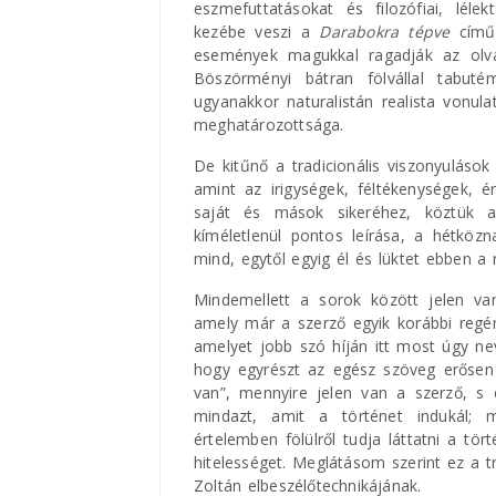
eszmefuttatásokat és filozófiai, lél
kezébe veszi a
Darabokra tépve
című
események magukkal ragadják az olvas
Böszörményi bátran fölvállal tabuté
ugyanakkor naturalistán realista vonula
meghatározottsága.
De kitűnő a tradicionális viszonyuláso
amint az irigységek, féltékenységek, 
saját és mások sikeréhez, köztük a
kíméletlenül pontos leírása, a hétköz
mind, egytől egyig él és lüktet ebben a
Mindemellett a sorok között jelen v
amely már a szerző egyik korábbi regé
amelyet jobb szó híján itt most úgy ne
hogy egyrészt az egész szöveg erősen 
van”, mennyire jelen van a szerző, s 
mindazt, amit a történet indukál; 
értelemben fölülről tudja láttatni a tö
hitelességet. Meglátásom szerint ez a
Zoltán elbeszélőtechnikájának.