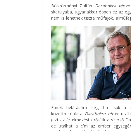
Böszörményi Zoltán
Darabokra tépve
skatulyába, ugyanakkor éppen ez az eg
nem is lehetnek tiszta műfajok, alműfa
Ennek belátására elég, ha csak a cí
közelíthetünk: a
Darabokra tépve
utalh
(ezt az értelmezést erősítik a szerző Da
de utalhat a cím az ember egységén