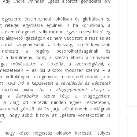
 Ady Endre „minden Egész eltörött”-gondolata oly
egyszerre értelmezhető lokálisan és globálisan is,
ág rétegei egymásra épülnek, s ha korunkban, a
 is ezen rétegeket, s ily módon egyre kevesebb réteg
az alapvető igazságon ez nem változtat: a rész és az
s annál szegényesebb a teljesség, minél kevesebb
nehezíti a regény besorolhatóságának és
az a körülmény, hogy a szerző ebben a művében
gas művészettel, a filozófiát a szociológiával, a
rmészetesen − az ősi alkotói módszer szerint − a
ám voltaképpen a regényírás mikéntjéről mondatja ki
int
„[a]z író a képzeletét a revelációk és képzetek
 történik akkor, ha a világegyetemet akarja a
dig a
Darabokra tépve
tétje a világegyetem
 a világ ott rejtezik minden egyes részletében,
an veszi górcső alá és járja körül ennek a világnak
t!), hogy abból bizony az Egészre vonatkozóan is
e.
, hogy közel négyszáz oldalon keresztül súlyos