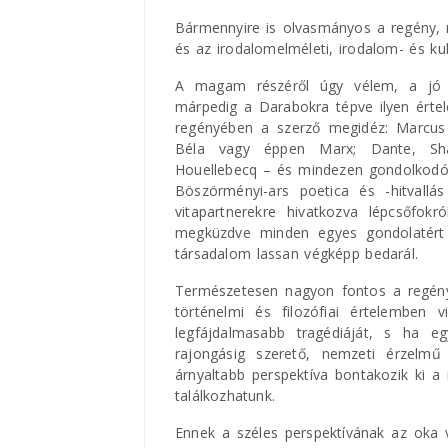
Bármennyire is olvasmányos a regény, 
és az irodalomelméleti, irodalom- és kul
A magam részéről úgy vélem, a jó i
márpedig a Darabokra tépve ilyen értel
regényében a szerző megidéz: Marcus A
Béla vagy éppen Marx; Dante, Shak
Houellebecq – és mindezen gondolkodó
Böszörményi-ars poetica és -hitvallá
vitapartnerekre hivatkozva lépcsőfokr
megküzdve minden egyes gondolatért é
társadalom lassan végképp bedarál.
Természetesen nagyon fontos a regény
történelmi és filozófiai értelemben 
legfájdalmasabb tragédiáját, s ha e
rajongásig szerető, nemzeti érzelmű
árnyaltabb perspektíva bontakozik ki a
találkozhatunk.
Ennek a széles perspektívának az oka