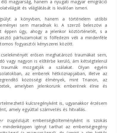
en élő magyarság, hanem a nyugati magyar emigráció
atvilágát és világlátását is kiválóan ismeri.
súlyt a könyvben, hanem a történelem utóbbi
eményei sem maradnak ki. A szerző beleszövi a
t éppen úgy, ahogy a jelenkor köztörténetét, s a
sztó párhuzamokat is fölfedezni véli a mindenféle
attomos fogyasztói kényszerei között.
 cselekményét erősen meghatározó traumákat sem,
ó vagy nagyon is előtérbe kerülő, ám kétségtelenül
 traumák mozgatják a szálakat. Olyan egyéni
olatokban, az emberek hétköznapjaiban, illetve az
grendítő közösségi élmények, mint Trianon, az
lyzetek, amelyben jelenkorunk emberének élnie és
rtelmezhető kulcsregényként is, ugyanakkor érzésem
ént, amely egyúttal számvetés és hitvallás.
r tragédiájá
t emberiségkölteményként is szokás
e
mindenképpen igényt tarthat az emberiségregény
ottsággal (a magyarsággal), de (amint a cím kettős