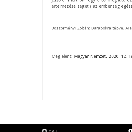
értelmezése sejteti) az emberiség egész
Böszörményi Zoltán: Darabokra tépve. Arad
Megjelent:
Magyar Nemzet, 2020. 12. 1
Social
MAIL