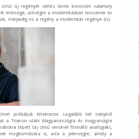
című új regényét nehéz lenne besorolni valamely
yik erőssége, utóvégre a modernitásban nincsenek és
jok, márpedig ez a regény a modernitás regénye (is).
met próbáljuk értelmezni. Legalább két irányból
at a Trianon utáni Magyarországra és magyarságra
rabokra tépett táj című versével fönnálló analógiák),
ek megbomlására is, arra a jelenségre, amely a