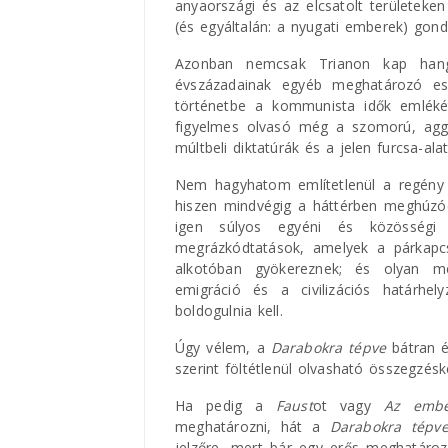
anyaországi és az elcsatolt területek
(és egyáltalán: a nyugati emberek) gondol
Azonban nemcsak Trianon kap hang
évszázadainak egyéb meghatározó es
történetbe a kommunista idők emléké
figyelmes olvasó még a szomorú, agga
múltbeli diktatúrák és a jelen furcsa-al
Nem hagyhatom említetlenül a regény
hiszen mindvégig a háttérben meghúzód
igen súlyos egyéni és közösségi
megrázkódtatások, amelyek a párkapcs
alkotóban gyökereznek; és olyan me
emigráció és a civilizációs határhe
boldogulnia kell.
Úgy vélem, a
Darabokra tépve
bátran é
szerint föltétlenül olvasható összegzésk
Ha pedig a
Faust
ot vagy
Az embe
meghatározni, hát a
Darabokra tépv
jelzőre, mert bár egy erős meghatároz