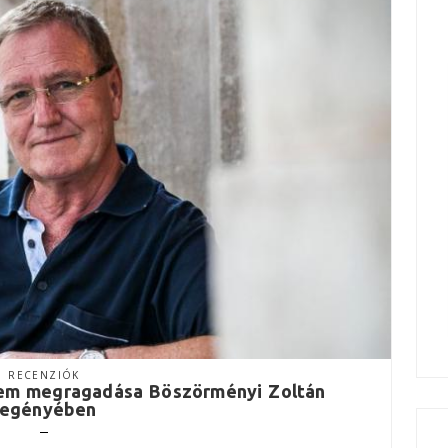
RECENZIÓK
tem megragadása Böszörményi Zoltán
regényében