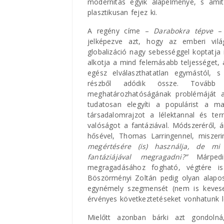
modernitás egyik alapélménye, s amit
plasztikusan fejez ki.
A regény címe –
Darabokra tépve
– 
jelképezve azt, hogy az emberi vil
globalizáció nagy sebességgel koptatja
alkotja a mind felemásabb teljességet, 
egész elválaszthatatlan egymástól, 
részből adódik össze. Tovább 
meghatározhatóságának problémáját 
tudatosan elegyíti a populárist a ma
társadalomrajzot a lélektannal és te
valóságot a fantáziával. Módszeréről, 
hősével, Thomas Larringennel, miszer
megértésére (is) használja, de mi
fantáziájával megragadni?”
Márpe
megragadásához fogható, végtére is
Böszörményi Zoltán pedig olyan alapos
egynémely szegmensét (nem is kevese
érvényes következtetéseket vonhatunk l
Mielőtt azonban bárki azt gondolná