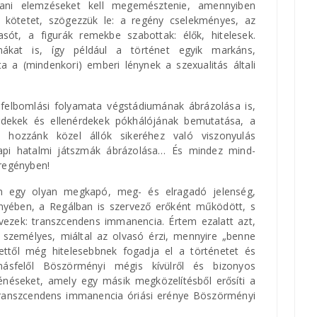
ektani elemzéseket kell megemésztenie, amennyiben
 kötetet, szögezzük le: a regény cselekményes, az
ót, a figurák remekbe szabottak: élők, hitelesek.
mákat is, így például a történet egyik markáns,
ta a (mindenkori) emberi lénynek a szexualitás általi
À propos de Regal
k felbomlási folyamata végstádiumának ábrázolása is,
Mária Bátorligeti
érdekek és ellenérdekek pókhálójának bemutatása, a
 hozzánk közel állók sikeréhez való viszonyulás
Un bon roman offre des possibilités
napi hatalmi játszmák ábrázolása… És mindez mind-
infinies d'interprétation et de lecture. Le
 regényben!
Regal
est un tel roman. L'une des
citations de Kinga Lázár donne
an egy olyan megkapó, meg- és elragadó jelenség,
particulièrement à réfléchir. "Comment
nyében, a Regálban is szervező erőként működött, s
me comporterais-je à leur place ?" La
vezek: transzcendens immanencia. Értem ezalatt azt,
question est posée par Tamás, le
személyes, miáltal az olvasó érzi, mennyire „benne
personnage principal. Oui, cela vaut la
ettől még hitelesebbnek fogadja el a történetet és
peine d'aborder les personnages de ce
másfelől Böszörményi mégis kívülről és bizonyos
point de vue et de se poser la question
rténéseket, amely egy másik megközelítésből erősíti a
: Comment me comporterais-je à leur
 transzcendens immanencia óriási erénye Böszörményi
place ?