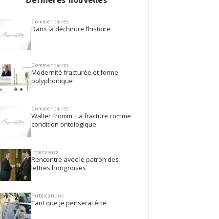
Commentaires
Dans la déchirure l’histoire
Commentaires
Modernité fracturée et forme
polyphonique
Commentaires
Walter Fromm: La fracture comme
condition ontologique
Interviews
Rencontre avec le patron des
lettres hongroises
Publications
Tant que je penserai être