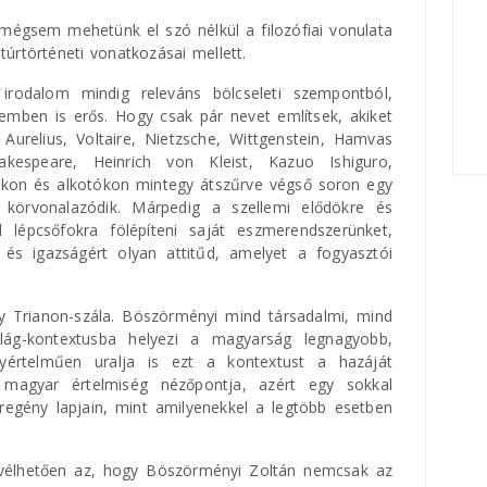
mégsem mehetünk el szó nélkül a filozófiai vonulata
túrtörténeti vonatkozásai mellett.
rodalom mindig releváns bölcseleti szempontból,
emben is erős. Hogy csak pár nevet említsek, akiket
urelius, Voltaire, Nietzsche, Wittgenstein, Hamvas
espeare, Heinrich von Kleist, Kazuo Ishiguro,
kon és alkotókon mintegy átszűrve végső soron egy
s körvonalazódik. Márpedig a szellemi elődökre és
ól lépcsőfokra fölépíteni saját eszmerendszerünket,
s igazságért olyan attitűd, amelyet a fogyasztói
 Trianon-szála. Böszörményi mind társadalmi, mind
világ-kontextusba helyezi a magyarság legnagyobb,
gyértelműen uralja is ezt a kontextust a hazáját
 magyar értelmiség nézőpontja, azért egy sokkal
 regény lapjain, mint amilyenekkel a legtöbb esetben
 vélhetően az, hogy Böszörményi Zoltán nemcsak az