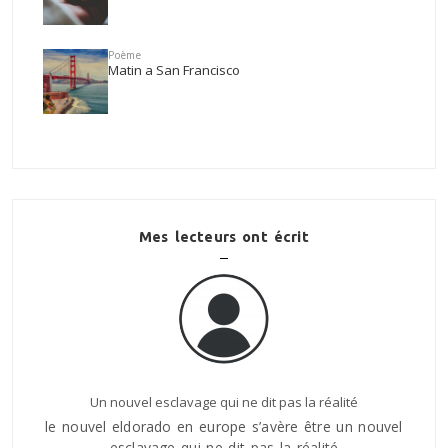
Poème
Matin a San Francisco
Mes lecteurs ont écrit
Un nouvel esclavage qui ne dit pas la réalité
le nouvel eldorado en europe s’avère être un nouvel
ILy a qu
esclavage qui ne dit pas la réalité
tombé s