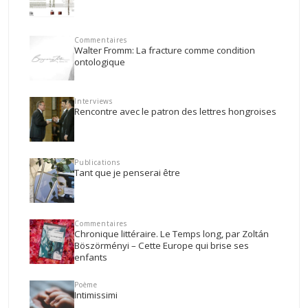
Commentaires
Walter Fromm: La fracture comme condition
ontologique
Interviews
Rencontre avec le patron des lettres hongroises
Publications
Tant que je penserai être
Commentaires
Chronique littéraire. Le Temps long, par Zoltán
Böszörményi – Cette Europe qui brise ses
enfants
Poème
Intimissimi