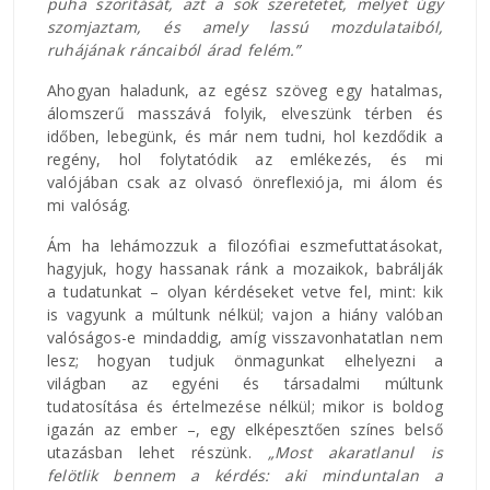
puha szorítását, azt a sok szeretetet, melyet úgy
szomjaztam, és amely lassú mozdulataiból,
ruhájának ráncaiból árad felém.”
Ahogyan haladunk, az egész szöveg egy hatalmas,
álomszerű masszává folyik, elveszünk térben és
időben, lebegünk, és már nem tudni, hol kezdődik a
regény, hol folytatódik az emlékezés, és mi
valójában csak az olvasó önreflexiója, mi álom és
mi valóság.
Ám ha lehámozzuk a filozófiai eszmefuttatásokat,
hagyjuk, hogy hassanak ránk a mozaikok, babrálják
a tudatunkat – olyan kérdéseket vetve fel, mint: kik
is vagyunk a múltunk nélkül; vajon a hiány valóban
valóságos-e mindaddig, amíg visszavonhatatlan nem
lesz; hogyan tudjuk önmagunkat elhelyezni a
világban az egyéni és társadalmi múltunk
tudatosítása és értelmezése nélkül; mikor is boldog
igazán az ember –, egy elképesztően színes belső
utazásban lehet részünk.
„Most akaratlanul is
felötlik bennem a kérdés: aki minduntalan a