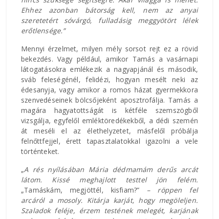
Ehhez azonban bátorság kell, nem az anyai
szeretetért sóvárgó, fulladásig meggyötört lélek
erőtlensége.”
Mennyi érzelmet, milyen mély sorsot rejt ez a rövid
bekezdés. Vagy például, amikor Tamás a vasárnapi
látogatásokra emlékezik a nagyapjánál és második,
sváb feleségénél, felidézi, hogyan mesélt neki az
édesanyja, vagy amikor a romos házat gyermekkora
szenvedéseinek bölcsőjeként aposztrofálja. Tamás a
magára hagyatottságát is kétféle szemszögből
vizsgálja, egyfelől emléktöredékekből, a dédi szemén
át meséli el az élethelyzetet, másfelől próbálja
felnőttfejjel, érett tapasztalatokkal igazolni a vele
történteket.
„
A rés nyílásában Mária dédmamám derűs arcát
látom. Kissé meghajlott testtel jön felém.
„Tamáskám, megjöttél, kisfiam?”
– röppen fel
arcáról a mosoly. Kitárja karját, hogy megöleljen.
Szaladok feléje, érzem testének melegét, karjának