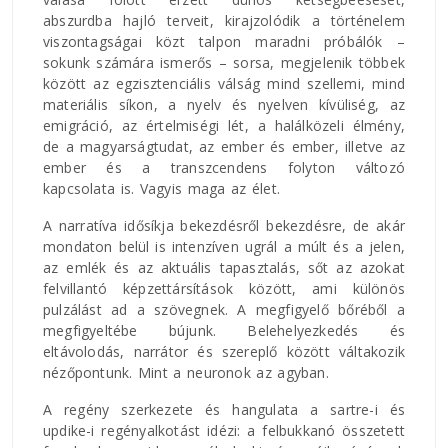
abszurdba hajló terveit, kirajzolódik a történelem
viszontagságai közt talpon maradni próbálók –
sokunk számára ismerős – sorsa, megjelenik többek
között az egzisztenciális válság mind szellemi, mind
materiális síkon, a nyelv és nyelven kívüliség, az
emigráció, az értelmiségi lét, a halálközeli élmény,
de a magyarságtudat, az ember és ember, illetve az
ember és a transzcendens folyton változó
kapcsolata is. Vagyis maga az élet.
A narratíva idősíkja bekezdésről bekezdésre, de akár
mondaton belül is intenzíven ugrál a múlt és a jelen,
az emlék és az aktuális tapasztalás, sőt az azokat
felvillantó képzettársítások között, ami különös
pulzálást ad a szövegnek. A megfigyelő bőréből a
megfigyeltébe bújunk. Belehelyezkedés és
eltávolodás, narrátor és szereplő között váltakozik
nézőpontunk. Mint a neuronok az agyban.
A regény szerkezete és hangulata a sartre-i és
updike-i regényalkotást idézi: a felbukkanó összetett