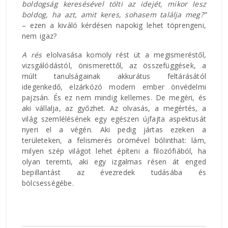
boldogság keresésével tölti az idejét, mikor lesz
boldog, ha azt, amit keres, sohasem találja meg?”
– ezen a kiváló kérdésen napokig lehet töprengeni,
nem igaz?
A rés
elolvasása komoly rést üt a megismeréstől,
vizsgálódástól, önismerettől, az összefüggések, a
múlt tanulságainak akkurátus feltárásától
idegenkedő, elzárkózó modern ember önvédelmi
pajzsán. És ez nem mindig kellemes. De megéri, és
aki vállalja, az győzhet. Az olvasás, a megértés, a
világ szemlélésének egy egészen újfajta aspektusát
nyeri el a végén. Aki pedig jártas ezeken a
területeken, a felismerés örömével bólinthat: lám,
milyen szép világot lehet építeni a filozófiából, ha
olyan teremti, aki egy izgalmas résen át enged
bepillantást az évezredek tudásába és
bölcsességébe.