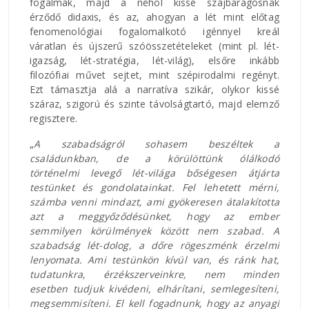
fogalmak, majd a néhol kissé szájbarágósnak
érződő didaxis, és az, ahogyan a lét mint előtag
fenomenológiai fogalomalkotó igénnyel kreál
váratlan és újszerű szóösszetételeket (mint pl. lét-
igazság, lét-stratégia, lét-világ), elsőre inkább
filozófiai művet sejtet, mint szépirodalmi regényt.
Ezt támasztja alá a narratíva szikár, olykor kissé
száraz, szigorú és szinte távolságtartó, majd elemző
regisztere.
„
A szabadságról sohasem beszéltek a
családunkban, de a körülöttünk ólálkodó
történelmi levegő lét-világa bőségesen átjárta
testünket és gondolatainkat. Fel lehetett mérni,
számba venni mindazt, ami gyökeresen átalakította
azt a meggyőződésünket, hogy az ember
semmilyen körülmények között nem szabad. A
szabadság lét-dolog, a dőre rögeszménk érzelmi
lenyomata. Ami testünkön kívül van, és ránk hat,
tudatunkra, érzékszerveinkre, nem minden
esetben tudjuk kivédeni, elhárítani, semlegesíteni,
megsemmisíteni. El kell fogadnunk, hogy az anyagi