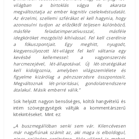
világban a birtoklás vágya és akarata
megváltoztatja az ember kognitív cselekvéstudatát.
Az érzelmi, szellemi szférákat el kell hagynia, hogy
azonosulni tudjon az előzőktől teljesen különböző,
másféle feladatimperatívusszal, másféle
idegköröket mozgósító kihívással. Fel kell cserélnie
a fókuszpontjait. Egy meghitt, nyugodt,
kiegyensúlyozott lét-világot fel kell váltania egy
kevésbé kellemessel: a vagyonszerzés
harcmezejével, lét-állapotával. Új lét-stratégiákat
kell kidolgoznia, amelyben világszemlélete és
figyelme kizárólag a pénzszerzésre összpontosít.
Megváltoznak lét-prioritásai, gondolatrendszere
átalakul. Másik emberré válik.”
Sok helyütt nagyon bensőséges, költői hangvételű és
intim szövegegységek váltják a kommentárszerű
kitekintéseket. Mint ez:
„
A buszmegállóban senki sem vár. Kilencévesen
már nagyfiúnak számít az, aki maga is elboldogul,
nincs szüksége segítségre. Akár világgá is mehet.