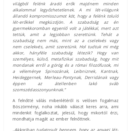
világból felénk áradó erők majdnem minden
alkalommal legyőzhetetlenek. A mi lét-világunk
állandó kompromisszumot köt, hogy a felénk toluló
lét-erőkkel megküzdjön. A szabadság az én
gyermekkoromban egyenlő volt a játékkal, mert azt
tettük, amit a legjobban szerettünk. Tehát a
szabadság nem más, mint az a cselekvés vagy
nem cselekvés, amit szeretünk. Hol tudtuk mi még
akkor, hányféle szabadság létezik? Hogy van
személyes, külső, metafizikai szabadság, hogy mit
mondanak erről a görög és a római filozófusok, mi
a véleménye Spinozának, Leibniznek, Kantnak,
Heideggernek, Merleau-Pontynak, Derridának vagy
éppen az átellenben lakó sváb
szomszédasszonyunknak.”
A felnőtté válás mibenlétéről is velősen fogalmaz
Böszörményi, noha inkább választ keres arra, ami
mindenkit foglalkoztat, jelesül, hogy mikortól érzi,
mondhatja magát az ember felnőttnek.
„
Akkoriban tudatosult bennem, hogy az anyagi lét-