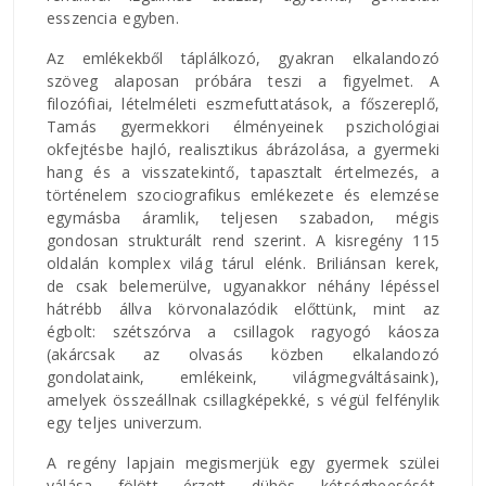
esszencia egyben.
Az emlékekből táplálkozó, gyakran elkalandozó
szöveg alaposan próbára teszi a figyelmet. A
filozófiai, lételméleti eszmefuttatások, a főszereplő,
Tamás gyermekkori élményeinek pszichológiai
okfejtésbe hajló, realisztikus ábrázolása, a gyermeki
hang és a visszatekintő, tapasztalt értelmezés, a
történelem szociografikus emlékezete és elemzése
egymásba áramlik, teljesen szabadon, mégis
gondosan strukturált rend szerint. A kisregény 115
oldalán komplex világ tárul elénk. Briliánsan kerek,
de csak belemerülve, ugyanakkor néhány lépéssel
hátrébb állva körvonalazódik előttünk, mint az
égbolt: szétszórva a csillagok ragyogó káosza
(akárcsak az olvasás közben elkalandozó
gondolataink, emlékeink, világmegváltásaink),
amelyek összeállnak csillagképekké, s végül felfénylik
egy teljes univerzum.
A regény lapjain megismerjük egy gyermek szülei
válása fölött érzett dühös kétségbeesését,