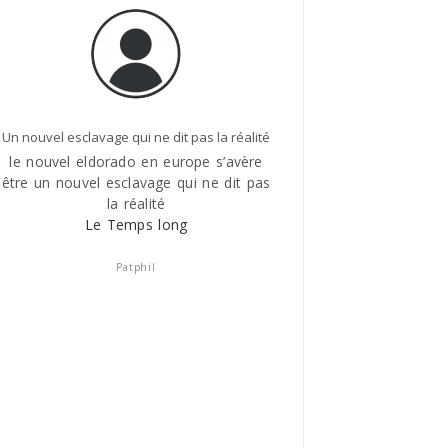
Un nouvel esclavage qui ne dit pas la réalité
Le Temps lon
le nouvel eldorado en europe s’avère
ILy a quelques années 
être un nouvel esclavage qui ne dit pas
courses, je suis tom
la réalité
ukrainiens( 35/40 ans) , t
Le Temps long
une entreprise anglaise ,
Nous avons parlé du p
famille , j’ai vite compr
Patphil
pauvres types n’étaient 
plein gré , que c’était de
que leur sort s’apparenta
d’esclavage , des vies b
seule profitait l’entrep
Le Temps lo
Voronine