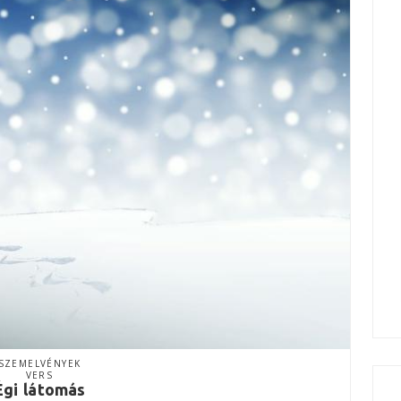
SZEMELVÉNYEK
VERS
Égi látomás