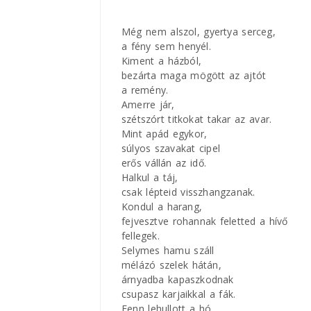
Még nem alszol, gyertya serceg,
a fény sem henyél.
Kiment a házból,
bezárta maga mögött az ajtót
a remény.
Amerre jár,
szétszórt titkokat takar az avar.
Mint apád egykor,
súlyos szavakat cipel
erős vállán az idő.
Halkul a táj,
csak lépteid visszhangzanak.
Kondul a harang,
fejvesztve rohannak feletted a hívő
fellegek.
Selymes hamu száll
mélázó szelek hátán,
árnyadba kapaszkodnak
csupasz karjaikkal a fák.
Fenn lehullott a hó.