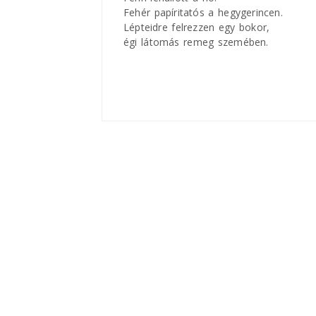
Fehér papíritatós a hegygerincen.
Lépteidre felrezzen egy bokor,
égi látomás remeg szemében.