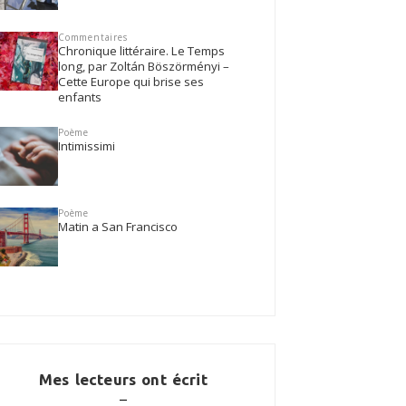
Commentaires
Chronique littéraire. Le Temps
long, par Zoltán Böszörményi –
Cette Europe qui brise ses
enfants
Poème
Intimissimi
Poème
Matin a San Francisco
Mes lecteurs ont écrit