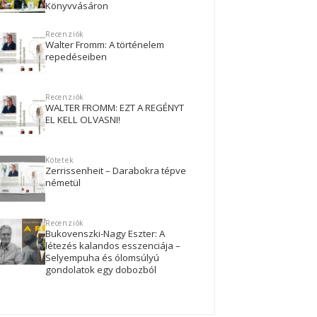
Könyvvásáron
Recenziók
Walter Fromm: A történelem
repedéseiben
Recenziók
WALTER FROMM: EZT A REGÉNYT
EL KELL OLVASNI!
Kötetek
Zerrissenheit – Darabokra tépve
németül
Recenziók
Bukovenszki-Nagy Eszter: A
létezés kalandos esszenciája –
Selyempuha és ólomsúlyú
gondolatok egy dobozból