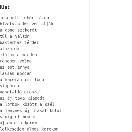
Illat
mesebeli fehér tájon

bivaly-ködök vontatják

a gond szekerét

túl a váltón

bakterház térdel

alázatom

mintha a minden

rendben volna

az est árnya

lassan moccan

a kacéran csillogó

sínpáron

vonat-idő araszol

az éj tava kiapadt

a lombok között a szél

a fénynek új utakat kutat

s míg el nem ér

ajkamig a korom

lelkesedem álmos korokon
