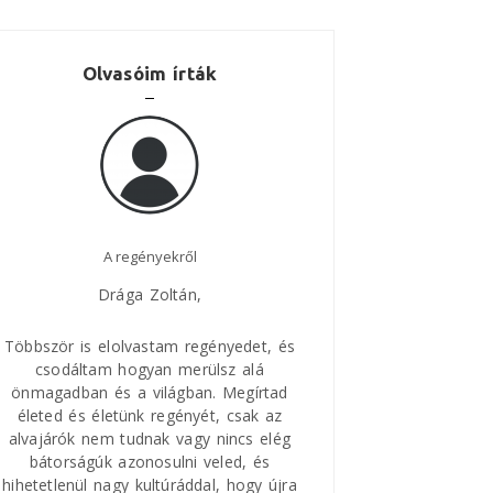
Olvasóim írták
A regényekről
Nagyszerű regény!
Drága Zoltán,
Legutóbb, mikor a Vaskaputól és
Krassó-Szörényből jöttünk visszafelé
októberben, a Jelen Házban kaptam
elolvastam regényedet, és
meg Zoltán legújabb könyvét, a
Míg
m hogyan merülsz alá
gondolom, hogy
létezeme
t.
és a világban. Megírtad
letünk regényét, csak az
m tudnak vagy nincs elég
Nagy érdeklődéssel olvastam végig, sz
k azonosulni veled, és
szerint végig, nemigen lehetett letenni.
nagy kultúráddal, hogy újra