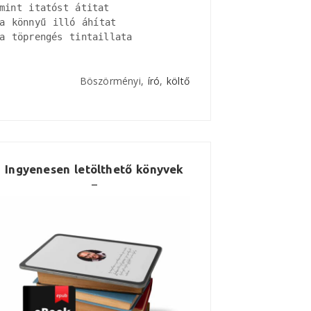
mint itatóst átitat

a könnyű illó áhítat

a töprengés tintaillata
Böszörményi,
író
,
költő
Ingyenesen letölthető könyvek