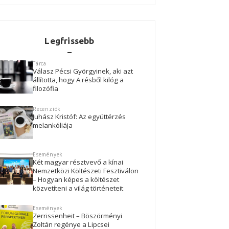
Legfrissebb
Tárca
Válasz Pécsi Györgyinek, aki azt
állította, hogy A résből kilóg a
filozófia
Recenziók
Juhász Kristóf: Az együttérzés
melankóliája
Események
Két magyar résztvevő a kínai
Nemzetközi Költészeti Fesztiválon
– Hogyan képes a költészet
közvetíteni a világ történeteit
Események
Zerrissenheit – Böszörményi
Zoltán regénye a Lipcsei