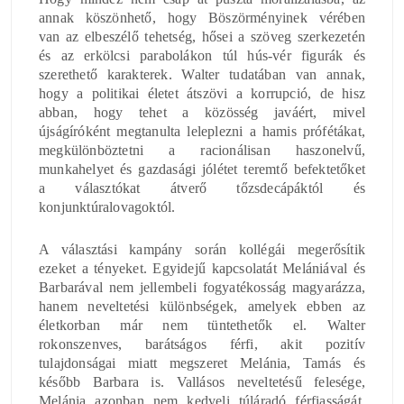
annak köszönhető, hogy Böszörményinek vérében
van az elbeszélő tehetség, hősei a szöveg szerkezetén
és az erkölcsi parabolákon túl hús-vér figurák és
szerethető karakterek. Walter tudatában van annak,
hogy a politikai életet átszövi a korrupció, de hisz
abban, hogy tehet a közösség javáért, mivel
újságíróként megtanulta leleplezni a hamis prófétákat,
megkülönböztetni a racionálisan haszonelvű,
munkahelyet és gazdasági jólétet teremtő befektetőket
a választókat átverő tőzsdecápáktól és
konjunktúralovagoktól.
A választási kampány során kollégái megerősítik
ezeket a tényeket. Egyidejű kapcsolatát Melániával és
Barbarával nem jellembeli fogyatékosság magyarázza,
hanem neveltetési különbségek, amelyek ebben az
életkorban már nem tüntethetők el. Walter
rokonszenves, barátságos férfi, akit pozitív
tulajdonságai miatt megszeret Melánia, Tamás és
később Barbara is. Vallásos neveltetésű felesége,
Melánia azonban nem kedveli túláradó férfiasságát,