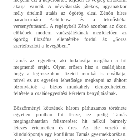
akarja Vandát. A névválasztás játékos, ugyanakkor
mély értelmű utalás az ógörög eleai Zénón híres
paradoxonára Achilleusz és a teknősbéka
versenyfutásáról. A regénybeli Zénó azonban az ókori
előképek modern varázsjátékának megfelelően az
ógörög filozófus ellentétébe fordul át: „Sorsa
szertefoszlott a levegőben.”
Tamás az egyetlen, aki tudatosítja magában a hit
megmentő erejét. Olyan erősen hisz a családjában,
hogy a legrosszabbul fizetett munkát is elvállalja,
mivel ez az egyetlen lehetősége megkapni az áhított
bizonylatot: a biztos munkahely elengedhetetlen
feltétele a családegyesítési kérelem benyújtásának.
Böszörményi kötetének három párhuzamos története
egyetlen pontban fut össze, ez pedig Tamás
megingathatatlan felismerése: hit nélkül bármely
létezés értelmetlen és üres. Az ide vezető út
kiindulópontja egy konfliktus Tamás gyermekkorában.