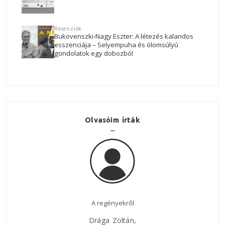
Recenziók
Bukovenszki-Nagy Eszter: A létezés kalandos
esszenciája – Selyempuha és ólomsúlyú
gondolatok egy dobozból
Olvasóim írták
Nagyszerű regény!
Az E
Legutóbb, mikor a Vaskaputól és Krassó-Szörényből