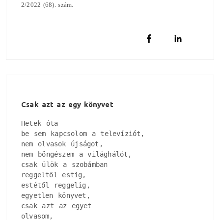
2/2022 (68). szám.
Csak azt az egy könyvet
Hetek óta

be sem kapcsolom a televíziót, 

nem olvasok újságot, 

nem böngészem a világhálót, 

csak ülök a szobámban

reggeltől estig, 

estétől reggelig, 

egyetlen könyvet, 

csak azt az egyet

olvasom, 
