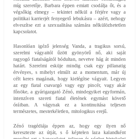
míg szeretője, Barbara éppen emiatt csodálja őt, és a
végsőkig elmegy – tekintet nélkül a férjére vagy a
politikai karrierjét fenyegető lebukásra – azért, nehogy
elveszítse ezt a szexualitása számára nélkülözhetetlen
kapcsolatot.
Hasonlóan igéző jelenség Vanda, a tragikus sorsú,
szerelmi vágyaitól űzött gyönyörű nő, aki saját
ragyogó fiatalságától bódultan, nevetve hág át minden
határt. Szerelmi esküje mindig csak egy pillanatig
érvényes, s mihelyt elmúlt az a momentum, már új
célt keres magának, hogy kielégítse vágyait. Legyen
az egy fiatal csavargó vagy egy pincér, vagy akár
főnöke, a gyárigazgató Zénó, mindegyiket egyformán,
intenzíven szereti fiatal életének egymást követő
óráiban. A vágynak ez a kontinuitása teljesen
természetes, mesterkéletlen, mitologikus erejű.
Zénó tragédiája éppen az, hogy egy ilyen nő
keresztezte az útját, s ő képtelen laza kalandként
megélni ezt a kapcsolatot, teljesen és végleg birtokolni