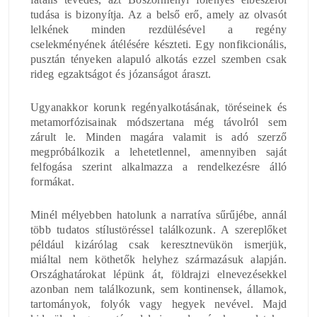
tudása is bizonyítja. Az a belső erő, amely az olvasót
lelkének minden rezdülésével a regény
cselekményének átélésére készteti. Egy nonfikcionális,
pusztán tényeken alapuló alkotás ezzel szemben csak
rideg egzaktságot és józanságot áraszt.
Ugyanakkor korunk regényalkotásának, töréseinek és
metamorfózisainak módszertana még távolról sem
zárult le. Minden magára valamit is adó szerző
megpróbálkozik a lehetetlennel, amennyiben saját
felfogása szerint alkalmazza a rendelkezésre álló
formákat.
Minél mélyebben hatolunk a narratíva sűrűjébe, annál
több tudatos stílustöréssel találkozunk. A szereplőket
például kizárólag csak keresztnevükön ismerjük,
miáltal nem köthetők helyhez származásuk alapján.
Országhatárokat lépünk át, földrajzi elnevezésekkel
azonban nem találkozunk, sem kontinensek, államok,
tartományok, folyók vagy hegyek nevével. Majd