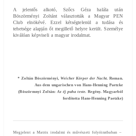
A jelentős alkotó, Szőcs Géza halála után
Böszörményi Zoltánt választották a Magyar PEN
Club elnökévé. Ezzel kétségtelenül a tudása és
tehetsége alapján őt megillető helyre került. Személye
kiválóan képviseli a magyar irodalmat.
* Zoltán
Böszörményi,
Weicher Körper der Nacht.
Roman.
Aus dem ungarischen von Hans-Henning Paetzke
(Böszörmnyi Zoltán:
Az éj puha teste.
Regény. Magyarból
fordította Hans-Henning Paetzke)
Megjelent a Matrix irodalmi és művészeti folyóiratbaban –