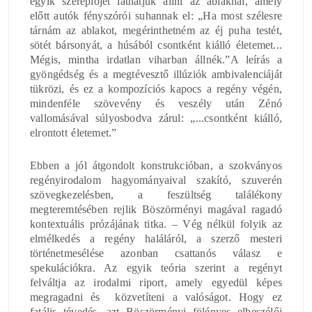
egyik szereplőjét láthatjuk állni az ablaknál, amely
előtt autók fényszórói suhannak el: „Ha most szélesre
tárnám az ablakot, megérinthetném az éj puha testét,
sötét bársonyát, a húsából csontként kiálló életemet...
Mégis, mintha irdatlan viharban állnék.”A leírás a
gyöngédség és a megtévesztő illúziók ambivalenciáját
tükrözi, és ez a kompozíciós kapocs a regény végén,
mindenféle szövevény és veszély után Zénó
vallomásával súlyosbodva zárul: „...csontként kiálló,
elrontott életemet.”
Ebben a jól átgondolt konstrukcióban, a szokványos
regényirodalom hagyományaival szakító, szuverén
szövegkezelésben, a feszültség találékony
megteremtésében rejlik Böszörményi magával ragadó
kontextuális prózájának titka. – Vég nélkül folyik az
elmélkedés a regény haláláról, a szerző mesteri
történetmesélése azonban csattanós válasz e
spekulációkra. Az egyik teória szerint a regényt
felváltja az irodalmi riport, amely egyedül képes
megragadni és közvetíteni a valóságot. Hogy ez
fatális tévedés, azt Böszörményi fölényes elbeszélői