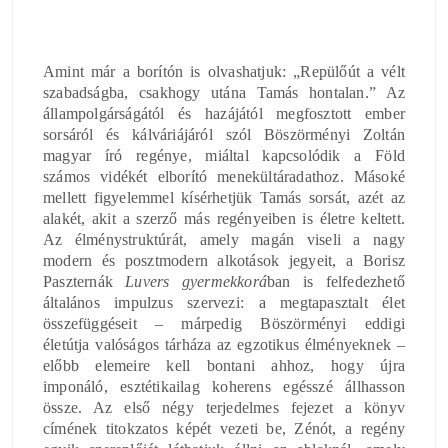
Amint már a borítón is olvashatjuk: „Repülőút a vélt
szabadságba, csakhogy utána Tamás hontalan.” Az
állampolgárságától és hazájától megfosztott ember
sorsáról és kálváriájáról szól Böszörményi Zoltán
magyar író regénye, miáltal kapcsolódik a Föld
számos vidékét elborító menekültáradathoz. Másoké
mellett figyelemmel kísérhetjük Tamás sorsát, azét az
alakét, akit a szerző más regényeiben is életre keltett.
Az élménystruktúrát, amely magán viseli a nagy
modern és posztmodern alkotások jegyeit, a Borisz
Paszternák
Luvers gyermekkorá
ban is felfedezhető
általános impulzus szervezi: a megtapasztalt élet
összefüggéseit – márpedig Böszörményi eddigi
életútja valóságos tárháza az egzotikus élményeknek –
előbb elemeire kell bontani ahhoz, hogy újra
imponáló, esztétikailag koherens egésszé állhasson
össze. Az első négy terjedelmes fejezet a könyv
címének titokzatos képét vezeti be, Zénót, a regény