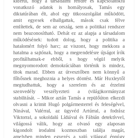
kiderül, hogy a társadalmi rendre és kapcsolatokra
vonatkozó adatok is homályosak, Tamás egy
diktatúrában élt, ahol egy titkosszolgálat működött,
amit egyesek elhallgattak, mások csak félve
említettek, de sem az ország, sem a politikai rendszer
nem beazonosítható. Dehát ez az alapja a társadalom
működésének: tudott dolog, hogy a politika a
hatalomért folyó harc; az viszont, hogy mekkora a
hatalma a sajtónak, hogy a megrendelésre újságot írók
profitálhatnak-e ebből, s hogy végül melyik
megnyomorodott demokráciában történik is mindez,
titok marad. Ebben az útvesztőben nem könnyű a
főhősnek meghoznia a helyes döntést. Már Huxleytől
megtudhattuk, hogy a szerelem és az érzelmi
szenvedély veszélyezteti a (világ)kormányzat
stabilitását. – Mikor aztán Tamás a repülőúton elkezdi
olvasni a krimit Hugó polgármesterrel és feleségével,
Ninával, Valérral, az ügyvéd Artúrral, a fodrász
Viktorral, a sokoldalú Lídiával és Fábián detektívvel,
világossá válik, hogy az olvasó egy alaposan
kigondolt irodalmi kozmoszban találja magát,
amelyben minden egyezés a való világgal éppúgy