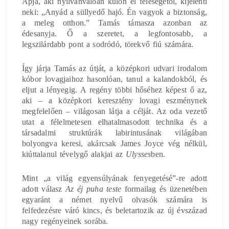
Apja, aki nyilvánvalóan külön él feleségétől, kijelenti
neki: „Anyád a süllyedő hajó. Én vagyok a biztonság,
a meleg otthon.” Tamás támasza azonban az
édesanyja. Ő a szeretet, a legfontosabb, a
legszilárdabb pont a sodródó, törekvő fiú számára.
Így járja Tamás az útját, a középkori udvari irodalom
kóbor lovagjaihoz hasonlóan, tanul a kalandokból, és
eljut a lényegig. A regény többi hőséhez képest ő az,
aki – a középkori keresztény lovagi eszménynek
megfelelően – világosan látja a célját. Az oda vezető
utat a félelmetesen elhatalmasodott technika és a
társadalmi struktúrák labirintusának világában
bolyongva keresi, akárcsak James Joyce vég nélkül,
kiúttalanul tévelygő alakjai az
Ulysses
ben.
Mint „a világ egyensúlyának fenyegetésé”-re adott
adott válasz
Az éj puha teste
formailag és üzenetében
egyaránt a német nyelvű olvasók számára is
felfedezésre váró kincs, és beletartozik az új évszázad
nagy regényeinek sorába.