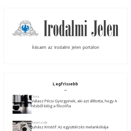
Írásaim az Irodalmi Jelen portálon
Legfrissebb
Tárca
Válasz Pécsi Györgyinek, aki azt állította, hogy A
résből kilóg a filozófia
Recenziók
Juhász Kristóf: Az együttérzés melankóliája