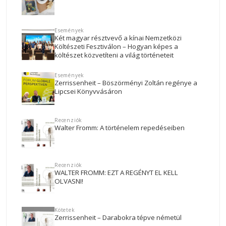
Események
Két magyar résztvevő a kínai Nemzetközi
Költészeti Fesztiválon – Hogyan képes a
költészet közvetíteni a világ történeteit
Események
Zerrissenheit – Böszörményi Zoltán regénye a
Lipcsei Könyvvásáron
Recenziók
Walter Fromm: A történelem repedéseiben
Recenziók
WALTER FROMM: EZT A REGÉNYT EL KELL
OLVASNI!
Kötetek
Zerrissenheit – Darabokra tépve németül