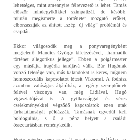
lehetséges, mint amennyire félrevezető is lehet. Tamás
először mindegyikükkel szimpatizál, de később,
miután megismerte a történetet mozgató erőket,
elborzasztják az áhított „szép, új világ” problémái és
csapdái.
Ekkor világosodik meg a ponyvaregényként
megjelenő, Mandics György kifejezésével, „harmadik
történet allegorikus jellege”. Ebben a polgármester
egy másfajta tragédia tanújává válik. Bár Hugónak
vonzó felesége van, más kalandokat is keres, mígnem
homoszexuális kapcsolatot létesít Viktorral. A fodrász
azonban valóságos átjáróház, a regény szereplőinek
felével viszonya van, még Lídiával, Hugó
vigasztalójával is. A gyilkossággal és véres
cselekményekkel végződő kapcsolatok ezen utak
járhatatlanságát példázzák. Tamásnak egyedül kell
boldogulnia, s ő a pénz helyett a családi
összetartásban reménykedik.
Hogy mindez nem csap át puszta moralizálásba, az