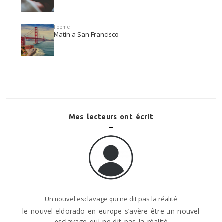
Poème
Matin a San Francisco
Mes lecteurs ont écrit
Un nouvel esclavage qui ne dit pas la réalité
le nouvel eldorado en europe s’avère être un nouvel
ILy a 
esclavage qui ne dit pas la réalité
tomb