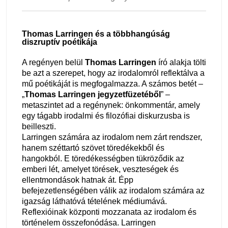
Thomas Larringen és a többhangúság
diszruptív poétikája
A regényen belül
Thomas Larringen
író alakja tölti
be azt a szerepet, hogy az irodalomról reflektálva a
mű poétikáját is megfogalmazza. A számos betét –
„
Thomas Larringen jegyzetfüzetéből
” –
metaszintet ad a regénynek: önkommentár, amely
egy tágabb irodalmi és filozófiai diskurzusba is
beilleszti.
Larringen számára az irodalom nem zárt rendszer,
hanem széttartó szövet töredékekből és
hangokból. E töredékességben tükröződik az
emberi lét, amelyet törések, veszteségek és
ellentmondások hatnak át. Épp
befejezetlenségében válik az irodalom számára az
igazság láthatóvá tételének médiumává.
Reflexióinak központi mozzanata az irodalom és
történelem összefonódása. Larringen