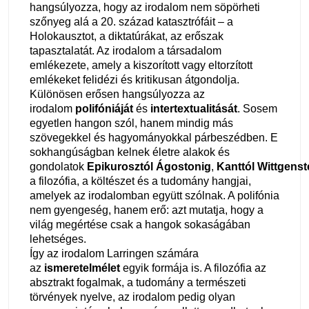
hangsúlyozza, hogy az irodalom nem söpörheti
szőnyeg alá a 20. század katasztrófáit – a
Holokausztot, a diktatúrákat, az erőszak
tapasztalatát. Az irodalom a társadalom
emlékezete, amely a kiszorított vagy eltorzított
emlékeket felidézi és kritikusan átgondolja.
Különösen erősen hangsúlyozza az
irodalom
polifóniáját
és
intertextualitását
. Sosem
egyetlen hangon szól, hanem mindig más
szövegekkel és hagyományokkal párbeszédben. E
sokhangúságban kelnek életre alakok és
gondolatok
Epikurosztól
Ágostonig
,
Kanttól
Wittgenst
a filozófia, a költészet és a tudomány hangjai,
amelyek az irodalomban együtt szólnak. A polifónia
nem gyengeség, hanem erő: azt mutatja, hogy a
világ megértése csak a hangok sokaságában
lehetséges.
Így az irodalom Larringen számára
az
ismeretelmélet
egyik formája is. A filozófia az
absztrakt fogalmak, a tudomány a természeti
törvények nyelve, az irodalom pedig olyan