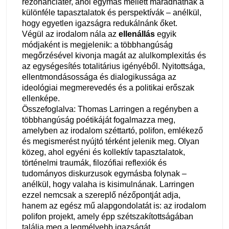
rezonanciatér, ahol egymás mellett maradhatnak a
különféle tapasztalatok és perspektívák – anélkül,
hogy egyetlen igazságra redukálnánk őket.
Végül az irodalom nála az
ellenállás
egyik
módjaként is megjelenik: a többhangúság
megőrzésével kivonja magát az alulkomplexitás és
az egységesítés totalitárius igényéből. Nyitottsága,
ellentmondásossága és dialogikussága az
ideológiai megmerevedés és a politikai erőszak
ellenképe.
Összefoglalva: Thomas Larringen a regényben a
többhangúság poétikáját fogalmazza meg,
amelyben az irodalom széttartó, polifon, emlékező
és megismerést nyújtó térként jelenik meg. Olyan
közeg, ahol egyéni és kollektív tapasztalatok,
történelmi traumák, filozófiai reflexiók és
tudományos diskurzusok egymásba folynak –
anélkül, hogy valaha is kisimulnának. Larringen
ezzel nemcsak a szereplő nézőpontját adja,
hanem az egész mű alapgondolatát is: az irodalom
polifon projekt, amely épp szétszakítottságában
találja meg a legmélyebb igazságát.