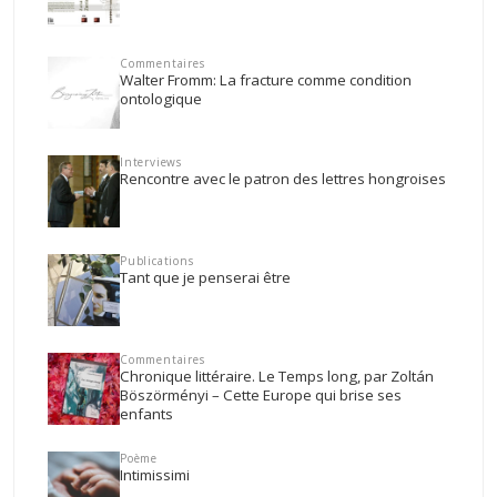
Commentaires
Walter Fromm: La fracture comme condition
ontologique
Interviews
Rencontre avec le patron des lettres hongroises
Publications
Tant que je penserai être
Commentaires
Chronique littéraire. Le Temps long, par Zoltán
Böszörményi – Cette Europe qui brise ses
enfants
Poème
Intimissimi