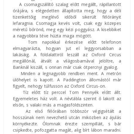
A csomagszállító szalag előtt megállt, rápillantott
órájára, s elégedetten állapította meg, hogy a déli
tizenkettőig meglévő időből sikerült félórányit
lefaragnia. Csomagja kevés volt, csak egy közepes
méretű bőrönd, meg egy kézi poggyász. A kisebbiket
a nagyobbra téve húzta maga mögött.
Tom napokkal érkezése előtt telefonon
elmagyarázta, hogyan jut el leggyorsabban a
lakásáig. A földalattiról leszáll az Oxford Circus
megállónál, átvált a világosbarnával jelöltre, a
Banknál kiszáll, s onnan már csak ötpercnyi gyalog.
Minden a legnagyobb rendben ment. A metrón
ülőhelyet is kapott. A Paddington állomástól már
figyelt, nehogy túlfusson az Oxford Circus-on.
Tíz előtt tíz perccel Tom Pennyék előtt állt.
Egyemeletes ház volt. A névtábla szerint ő lakott az
elsőn, s valaki más a magasföldszinten.
Az első félórában többször végigsétált a
hosszúnak nem nevezhető utcán miközben az ájulás
környékezte. Ólomnak érezte szempilláit, s bár
csipkedte, pofozgatta magát, alig bírt lábon maradni.