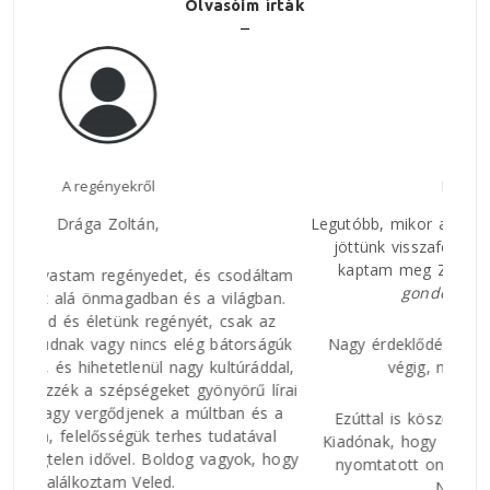
Olvasóim írták
Nagyszerű regény!
Az E
Legutóbb, mikor a Vaskaputól és Krassó-Szörényből
jöttünk visszafelé októberben, a Jelen Házban
kaptam meg Zoltán legújabb könyvét, a
Míg
áltam
Nagy
gondolom, hogy
létezeme
t.
ban.
rövi
 az
és h
ságúk
Nagy érdeklődéssel olvastam végig, szó szerint
csat
ddal,
végig, nemigen lehetett letenni.
közt
 lírai
és a
Ezúttal is köszönöm Zoltánnak, illetve a Jelen
val
Kiadónak, hogy ez a könyv megszületett. Mintha
 hogy
nyomtatott online történetet olvastam volna.
Nagyszerű regény!