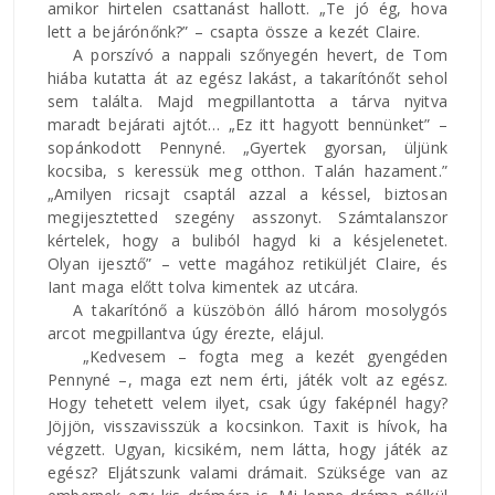
amikor hirtelen csattanást hallott. „Te jó ég, hova
lett a bejárónőnk?” – csapta össze a kezét Claire.
A porszívó a nappali szőnyegén hevert, de Tom
hiába kutatta át az egész lakást, a takarítónőt sehol
sem találta. Majd megpillantotta a tárva nyitva
maradt bejárati ajtót… „Ez itt hagyott bennünket” –
sopánkodott Pennyné. „Gyertek gyorsan, üljünk
kocsiba, s keressük meg otthon. Talán hazament.”
„Amilyen ricsajt csaptál azzal a késsel, biztosan
megijesztetted szegény asszonyt. Számtalanszor
kértelek, hogy a buliból hagyd ki a késjelenetet.
Olyan ijesztő” – vette magához retiküljét Claire, és
Iant maga előtt tolva kimentek az utcára.
A takarítónő a küszöbön álló három mosolygós
arcot megpillantva úgy érezte, elájul.
„Kedvesem – fogta meg a kezét gyengéden
Pennyné –, maga ezt nem érti, játék volt az egész.
Hogy tehetett velem ilyet, csak úgy faképnél hagy?
Jöjjön, visszavisszük a kocsinkon. Taxit is hívok, ha
végzett. Ugyan, kicsikém, nem látta, hogy játék az
egész? Eljátszunk valami drámait. Szüksége van az