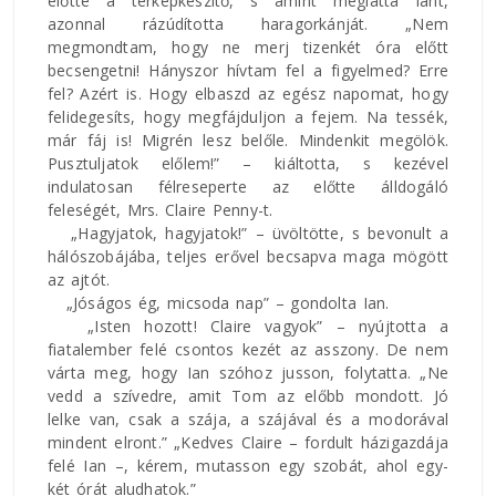
előtte a térképkészítő, s amint meglátta Iant,
azonnal rázúdította haragorkánját. „Nem
megmondtam, hogy ne merj tizenkét óra előtt
becsengetni! Hányszor hívtam fel a figyelmed? Erre
fel? Azért is. Hogy elbaszd az egész napomat, hogy
felidegesíts, hogy megfájduljon a fejem. Na tessék,
már fáj is! Migrén lesz belőle. Mindenkit megölök.
Pusztuljatok előlem!” – kiáltotta, s kezével
indulatosan félreseperte az előtte álldogáló
feleségét, Mrs. Claire Penny-t.
„Hagyjatok, hagyjatok!” – üvöltötte, s bevonult a
hálószobájába, teljes erővel becsapva maga mögött
az ajtót.
„Jóságos ég, micsoda nap” – gondolta Ian.
„Isten hozott! Claire vagyok” – nyújtotta a
fiatalember felé csontos kezét az asszony. De nem
várta meg, hogy Ian szóhoz jusson, folytatta. „Ne
vedd a szívedre, amit Tom az előbb mondott. Jó
lelke van, csak a szája, a szájával és a modorával
mindent elront.” „Kedves Claire – fordult házigazdája
felé Ian –, kérem, mutasson egy szobát, ahol egy-
két órát aludhatok.”