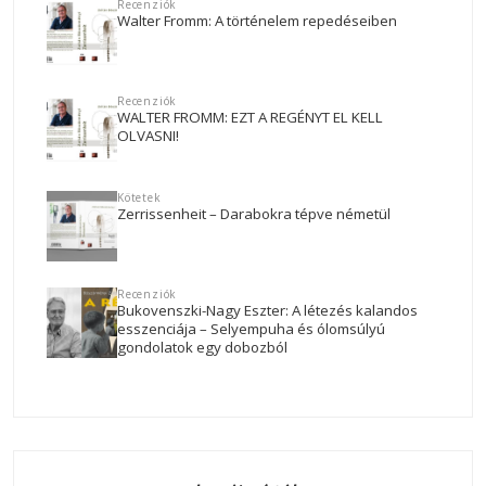
Recenziók
Walter Fromm: A történelem repedéseiben
Recenziók
WALTER FROMM: EZT A REGÉNYT EL KELL
OLVASNI!
Kötetek
Zerrissenheit – Darabokra tépve németül
Recenziók
Bukovenszki-Nagy Eszter: A létezés kalandos
esszenciája – Selyempuha és ólomsúlyú
gondolatok egy dobozból