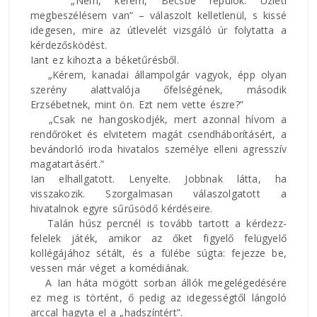
„Nem, kérem, Bécsbe repülök. Üzleti
megbeszélésem van” – válaszolt kelletlenül, s kissé
idegesen, mire az útlevelét vizsgáló úr folytatta a
kérdezősködést.
Iant ez kihozta a béketűrésből.
„Kérem, kanadai állampolgár vagyok, épp olyan
szerény alattvalója őfelségének, második
Erzsébetnek, mint ön. Ezt nem vette észre?”
„Csak ne hangoskodjék, mert azonnal hívom a
rendőröket és elvitetem magát csendháborításért, a
bevándorló iroda hivatalos személye elleni agresszív
magatartásért.”
Ian elhallgatott. Lenyelte. Jobbnak látta, ha
visszakozik. Szorgalmasan válaszolgatott a
hivatalnok egyre sűrűsödő kérdéseire.
Talán húsz percnél is tovább tartott a kérdezz-
felelek játék, amikor az őket figyelő felügyelő
kollégájához sétált, és a fülébe súgta: fejezze be,
vessen már véget a komédiának.
A Ian háta mögött sorban állók megelégedésére
ez meg is történt, ő pedig az idegességtől lángoló
arccal hagyta el a „hadszíntért”.