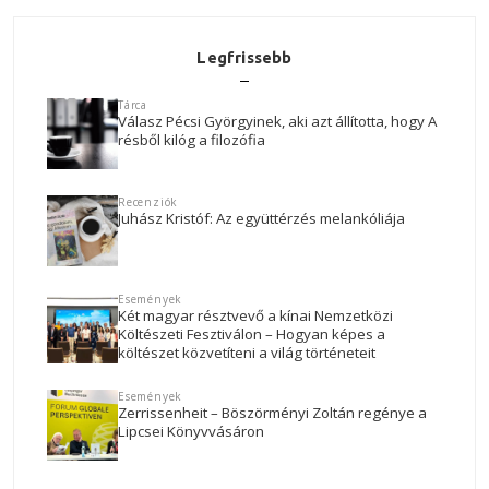
Legfrissebb
Tárca
Válasz Pécsi Györgyinek, aki azt állította, hogy A
résből kilóg a filozófia
Recenziók
Juhász Kristóf: Az együttérzés melankóliája
Események
Két magyar résztvevő a kínai Nemzetközi
Költészeti Fesztiválon – Hogyan képes a
költészet közvetíteni a világ történeteit
Események
Zerrissenheit – Böszörményi Zoltán regénye a
Lipcsei Könyvvásáron