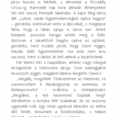
piros buszra is felültek, s elmentek a Piccadilly
Circus-ig. Harmadik nap kora délután élményekkel
teli tért vissza Pennyék lakásába. A kapu félig tárva
állt. „Lehet, valaki figyelmetlenségből nyitva hagyta”
– gondolta. Kettesével vette a lépcsőket, s meglepve
látta, hogy a lakás ajtaja is tárva van. Amint
belépett, porszívó hangja ütötte meg a fülét.
Biztosan a takarítónő hagyta nyitva az ajtókat,
gondolta, mert eszébe jutott, hogy Claire reggel,
indulás előtt figyelmeztette: ma este nem lesz
vacsora, mert a lakást át kell adniuk a bejárónőnek.
Pár lépést tett a nappaliban, amikor nagy robajjal
kicsapódott a hálószoba ajtaja. Tom nadrágjából
kicsúszott inggel, magából kikelve kergette Claire-t.
„Megállj, megöllek! Tönkretetted az életemet, te
szerencsétlen! A fiatalságomat, te senkiházi, te
léleknyomorító” – ordította a térképkészítő.
„Megöllek, a két kezemmel fojtalak meg!”
Mindketten a konyha felé szaladtak, de az asszony
ügyesebb volt, egy rövid ugrással kikerülte az előtte
álló fotelt, besurrant a fürdőszobába, s hallani