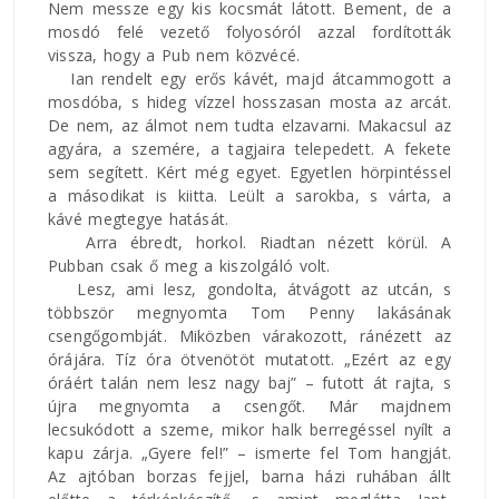
Nem messze egy kis kocsmát látott. Bement, de a
mosdó felé vezető folyosóról azzal fordították
vissza, hogy a Pub nem közvécé.
Ian rendelt egy erős kávét, majd átcammogott a
mosdóba, s hideg vízzel hosszasan mosta az arcát.
De nem, az álmot nem tudta elzavarni. Makacsul az
agyára, a szemére, a tagjaira telepedett. A fekete
sem segített. Kért még egyet. Egyetlen hörpintéssel
a másodikat is kiitta. Leült a sarokba, s várta, a
kávé megtegye hatását.
Arra ébredt, horkol. Riadtan nézett körül. A
Pubban csak ő meg a kiszolgáló volt.
Lesz, ami lesz, gondolta, átvágott az utcán, s
többször megnyomta Tom Penny lakásának
csengőgombját. Miközben várakozott, ránézett az
órájára. Tíz óra ötvenötöt mutatott. „Ezért az egy
óráért talán nem lesz nagy baj” – futott át rajta, s
újra megnyomta a csengőt. Már majdnem
lecsukódott a szeme, mikor halk berregéssel nyílt a
kapu zárja. „Gyere fel!” – ismerte fel Tom hangját.
Az ajtóban borzas fejjel, barna házi ruhában állt