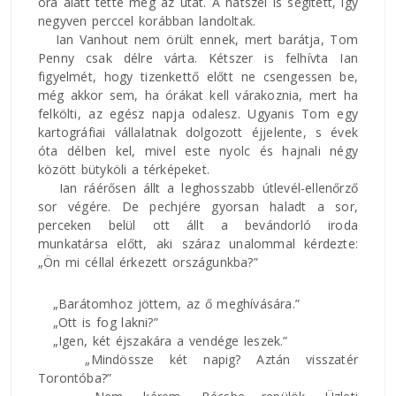
óra alatt tette meg az utat. A hátszél is segített, így
negyven perccel korábban landoltak.
Ian Vanhout nem örült ennek, mert barátja, Tom
Penny csak délre várta. Kétszer is felhívta Ian
figyelmét, hogy tizenkettő előtt ne csengessen be,
még akkor sem, ha órákat kell várakoznia, mert ha
felkölti, az egész napja odalesz. Ugyanis Tom egy
kartográfiai vállalatnak dolgozott éjjelente, s évek
óta délben kel, mivel este nyolc és hajnali négy
között bütyköli a térképeket.
Ian ráérősen állt a leghosszabb útlevél-ellenőrző
sor végére. De pechjére gyorsan haladt a sor,
perceken belül ott állt a bevándorló iroda
munkatársa előtt, aki száraz unalommal kérdezte:
„Ön mi céllal érkezett országunkba?”
„Barátomhoz jöttem, az ő meghívására.”
„Ott is fog lakni?”
„Igen, két éjszakára a vendége leszek.”
„Mindössze két napig? Aztán visszatér
Torontóba?”