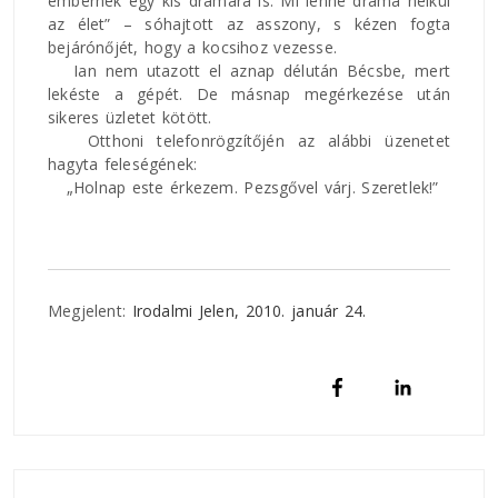
embernek egy kis drámára is. Mi lenne dráma nélkül
az élet” – sóhajtott az asszony, s kézen fogta
bejárónőjét, hogy a kocsihoz vezesse.
Ian nem utazott el aznap délután Bécsbe, mert
lekéste a gépét. De másnap megérkezése után
sikeres üzletet kötött.
Otthoni telefonrögzítőjén az alábbi üzenetet
hagyta feleségének:
„Holnap este érkezem. Pezsgővel várj. Szeretlek!”
Megjelent:
Irodalmi Jelen, 2010. január 24.