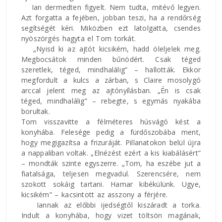
Ian dermedten figyelt. Nem tudta, mitévő legyen.
Azt forgatta a fejében, jobban teszi, ha a rendőrség
segítségét kéri. Miközben ezt latolgatta, csendes
nyöszörgés hagyta el Tom torkát.
„Nyisd ki az ajtót kicsikém, hadd öleljelek meg.
Megbocsátok minden bűnödért. Csak téged
szeretlek, téged, mindhalálig” – hallották. Ekkor
megfordult a kulcs a zárban, s Claire mosolygó
arccal jelent meg az ajtónyílásban. „Én is csak
téged, mindhalálig” – rebegte, s egymás nyakába
borultak.
Tom visszavitte a félméteres húsvágó kést a
konyhába. Felesége pedig a fürdőszobába ment,
hogy megigazítsa a frizuráját. Pillanatokon belül újra
a nappaliban voltak. „Elnézést ezért a kis kiabálásért”
– mondták szinte egyszerre. „Tom, ha eszébe jut a
fiatalsága, teljesen megvadul. Szerencsére, nem
szokott sokáig tartani. Hamar kibékülünk. Ugye,
kicsikém” – kacsintott az asszony a férjére.
Iannak az előbbi ijedségtől kiszáradt a torka.
Indult a konyhába, hogy vizet töltsön magának,