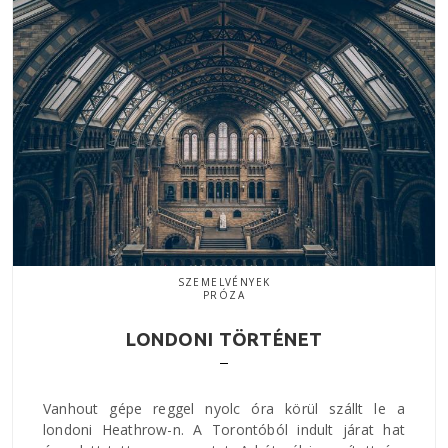
SZEMELVÉNYEK
PRÓZA
LONDONI TÖRTÉNET
Vanhout gépe reggel nyolc óra körül szállt le a
londoni Heathrow-n. A Torontóból indult járat hat