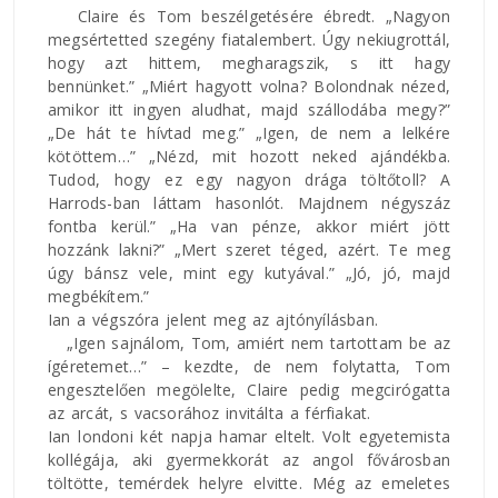
Claire és Tom beszélgetésére ébredt. „Nagyon
megsértetted szegény fiatalembert. Úgy nekiugrottál,
hogy azt hittem, megharagszik, s itt hagy
bennünket.” „Miért hagyott volna? Bolondnak nézed,
amikor itt ingyen aludhat, majd szállodába megy?”
„De hát te hívtad meg.” „Igen, de nem a lelkére
kötöttem…” „Nézd, mit hozott neked ajándékba.
Tudod, hogy ez egy nagyon drága töltőtoll? A
Harrods-ban láttam hasonlót. Majdnem négyszáz
fontba kerül.” „Ha van pénze, akkor miért jött
hozzánk lakni?” „Mert szeret téged, azért. Te meg
úgy bánsz vele, mint egy kutyával.” „Jó, jó, majd
megbékítem.”
Ian a végszóra jelent meg az ajtónyílásban.
„Igen sajnálom, Tom, amiért nem tartottam be az
ígéretemet…” – kezdte, de nem folytatta, Tom
engesztelően megölelte, Claire pedig megcirógatta
az arcát, s vacsorához invitálta a férfiakat.
Ian londoni két napja hamar eltelt. Volt egyetemista
kollégája, aki gyermekkorát az angol fővárosban
töltötte, temérdek helyre elvitte. Még az emeletes