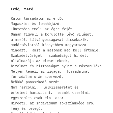
Erdő,  mező
Külön társadalom az erdő.

Magasztos és fennhéjázó.

Tüntetően emeli az égre fejét.

Onnan figyeli a körülötte lévő világot:

a mezőt. Látványosságával dicsekszik.

Madártávlatból könnyebben magyarázza

mindazt,  amit a mezőnek meg kell értenie.

Szabadelvűséget,  szabadságot hirdet, 

oltalmazója az elesetteknek, 

bizalmat és biztonságot nyújt a rászorulóknak.

Mélyen lenézi az izgága,  forradalmat

forradalom után szervező, 

örökké panaszkodó mezőt.

Nem harcolni,  lelkiismeretet és

értelmet hamisítani,  eszmét cserélni, 

egyszerűen csak élni akar.

Hirdeti: az individuum sokszínűsége erő, 

fény és levegő.
