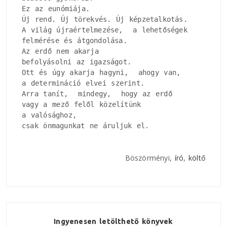
Ez az eunómiája.

Új rend. Új törekvés. Új képzetalkotás.

A világ újraértelmezése,  a lehetőségek

felmérése és átgondolása.

Az erdő nem akarja

befolyásolni az igazságot.

Ott és úgy akarja hagyni,  ahogy van, 

a determináció elvei szerint.

Arra tanít,  mindegy,  hogy az erdő

vagy a mező felől közelítünk

a valósághoz, 

csak önmagunkat ne áruljuk el.
Böszörményi,
író
,
költő
Ingyenesen letölthető könyvek