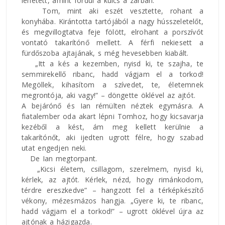
lehetett, amint fordul a kulcs a zárban.
Tom, mint aki eszét vesztette, rohant a
konyhába. Kirántotta tartójából a nagy hússzeletelőt,
és megvillogtatva feje fölött, elrohant a porszívót
vontató takarítónő mellett. A férfi nekiesett a
fürdőszoba ajtajának, s még hevesebben kiabált.
„Itt a kés a kezemben, nyisd ki, te szajha, te
semmirekellő ribanc, hadd vágjam el a torkod!
Megöllek, kihasítom a szívedet, te, életemnek
megrontója, aki vagy!” – döngette öklével az ajtót.
A bejárónő és Ian rémülten néztek egymásra. A
fiatalember oda akart lépni Tomhoz, hogy kicsavarja
kezéből a kést, ám meg kellett kerülnie a
takarítónőt, aki ijedten ugrott félre, hogy szabad
utat engedjen neki.
De Ian megtorpant.
„Kicsi életem, csillagom, szerelmem, nyisd ki,
kérlek, az ajtót. Kérlek, nézd, hogy rimánkodom,
térdre ereszkedve” – hangzott fel a térképkészítő
vékony, mézesmázos hangja. „Gyere ki, te ribanc,
hadd vágjam el a torkod!” – ugrott öklével újra az
ajtónak a házigazda.