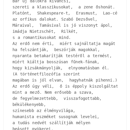
Bár új dalokra kíváncsi, 

szereti a klasszikusokat,  a zene őshonát.

Platónt,  Shakespeare-t,  Erasmust,  Lao-cét, 

az orfikus dalokat. Szabó Dezsővel, 

Máraival,  Tamásival is jó viszonyt ápol, 

imádja Nietzschét,  Rilkét, 

s a romantikusokat mind.

Az erdő nem érti,  miért sajnáltatja magát a mez
ha felszántják,  beszórják magokkal, 

nyaranta betakarítják testéről a termést, 

miért kiáltja bosszúsan fűnek-fának, 

hogy kizsákmányolják,  elnyomatásban él.

(A történetfilozófia szerint

magában is jól elvan,  hagyhatnák pihenni.)

Az erdő úgy véli,  ő is éppoly kiszolgáltatott, 
mint a mező. Nem erősebb a szava, 

de fegyelmezettebb,  visszafogottabb, 

békülékenyebb, 

színesebb az élményvilága, 

humanista eszméket susognak levelei, 

a tudás nedvét szállítják mélyen

beásott gyökerei.
