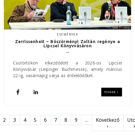
ESEMÉNYEK
Zerrissenheit – Böszörményi Zoltán regénye a
Lipcsei Könyvvásáron
Csütörtökön elkezdődött a 2026-os Lipcsei
Könyvvásár (Leipziger Buchmesse), amely március
22-ig, vasárnapig várja az érdeklődőket.
TOVÁBB
Oldalszámozás
Következő oldal
Uto
2
3
4
5
6
7
8
9
…
Következő
Uto
›