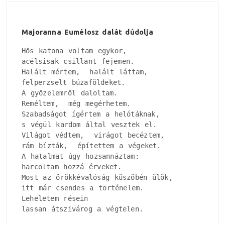
Majoranna Eumélosz dalát dúdolja
Hős katona voltam egykor, 

acélsisak csillant fejemen.

Halált mértem,  halált láttam, 

felperzselt búzaföldeket.

A győzelemről daloltam.

Reméltem,  még megérhetem.

Szabadságot ígértem a helótáknak, 

s végül kardom által vesztek el.

Világot védtem,  virágot becéztem, 

rám bízták,  építettem a végeket.

A hatalmat úgy hozsannáztam:

harcoltam hozzá érveket.

Most az örökkévalóság küszöbén ülök, 

itt már csendes a történelem.

Leheletem résein

lassan átszivárog a végtelen.