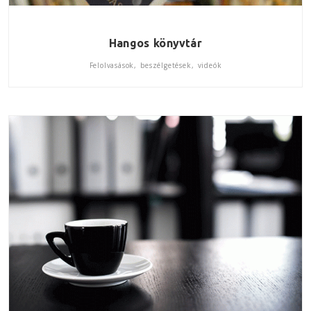
Hangos könyvtár
Felolvasások, beszélgetések, videók