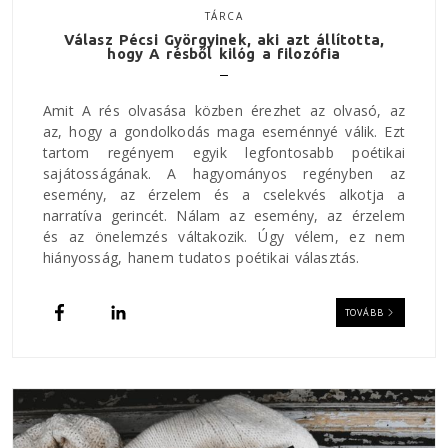
TÁRCA
Válasz Pécsi Györgyinek, aki azt állította,
hogy A résből kilóg a filozófia
Amit A rés olvasása közben érezhet az olvasó, az
az, hogy a gondolkodás maga eseménnyé válik. Ezt
tartom regényem egyik legfontosabb poétikai
sajátosságának. A hagyományos regényben az
esemény, az érzelem és a cselekvés alkotja a
narratíva gerincét. Nálam az esemény, az érzelem
és az önelemzés váltakozik. Úgy vélem, ez nem
hiányosság, hanem tudatos poétikai választás.
TOVÁBB