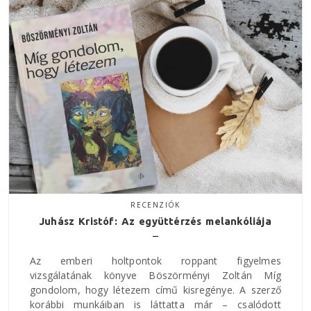
RECENZIÓK
Juhász Kristóf: Az együttérzés melankóliája
Az emberi holtpontok roppant figyelmes
vizsgálatának könyve Böszörményi Zoltán Míg
gondolom, hogy létezem című kisregénye. A szerző
korábbi munkáiban is láttatta már – csalódott