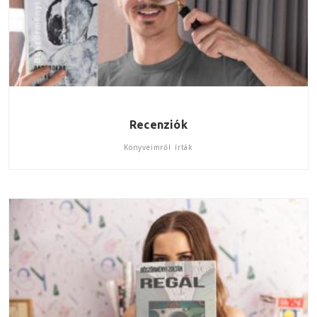
Recenziók
Könyveimről írták