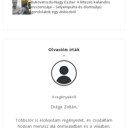
Bukovenszki-Nagy Eszter: A létezés kalandos
esszenciája – Selyempuha és ólomsúlyú
gondolatok egy dobozból
Olvasóim írták
Nagyszerű regény!
Az E
Legutóbb, mikor a Vaskaputól és Krassó-Szörényből
jöttünk visszafelé októberben, a Jelen Házban
kaptam meg Zoltán legújabb könyvét, a
Míg
áltam
Nagy
gondolom, hogy
létezeme
t.
ban.
rövi