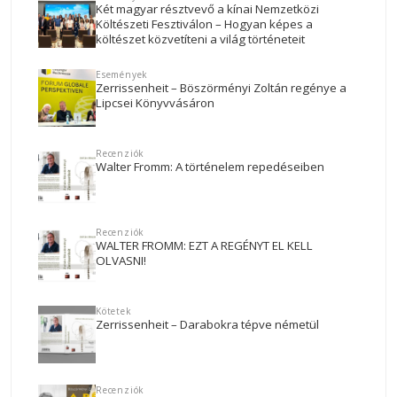
Két magyar résztvevő a kínai Nemzetközi
Költészeti Fesztiválon – Hogyan képes a
költészet közvetíteni a világ történeteit
Események
Zerrissenheit – Böszörményi Zoltán regénye a
Lipcsei Könyvvásáron
Recenziók
Walter Fromm: A történelem repedéseiben
Recenziók
WALTER FROMM: EZT A REGÉNYT EL KELL
OLVASNI!
Kötetek
Zerrissenheit – Darabokra tépve németül
Recenziók