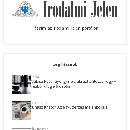
Írásaim az Irodalmi Jelen portálon
Legfrissebb
Tárca
Válasz Pécsi Györgyinek, aki azt állította, hogy A
résből kilóg a filozófia
Recenziók
Juhász Kristóf: Az együttérzés melankóliája
Események