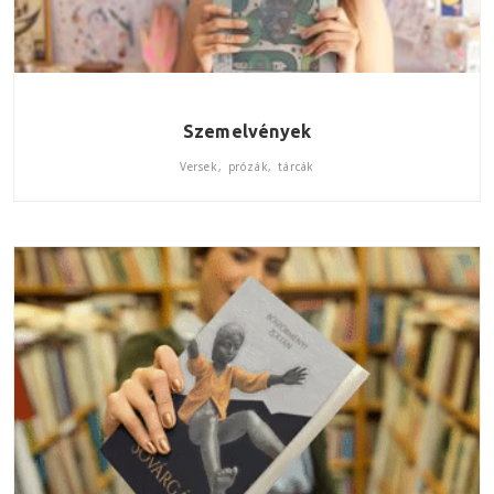
Szemelvények
Versek, prózák, tárcák