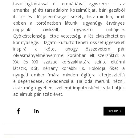
távolságtartással és empátiával egyszerre – az
amerikai jóléti társadalom közelmúltját, bár igazából
itt tér és idő jelentősége csekély, hisz minden, amit
ebben a történetben látunk, ugyanúgy érvényes
napjaink civilizált, fogyasztói miliőjére.
Gyökértelenség, létbe vetettség, a lét elviselhetetlen
könnyűsége… Izgató kultúrtörténeti összefüggéseket
inspirál a kötet, ahogy összevetem pár
olvasmányélményemmel korábban élt szerzőktől: a
XX. és XXI. század korszakhatára szinte eltűnni
látszik, sőt, néhány korábbi is. Föloldja őket a
nyugati ember (mára minden égtájra kiterjesztett)
elidegenedése, dekadenciája. Ha oda merünk nézni,
akár még egyetlen szellemi impulzusként is láthatjuk
az elmúlt pár száz évet.
TOVÁBB