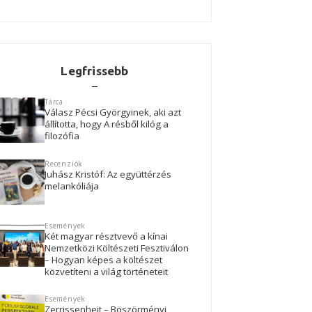
Legfrissebb
Tárca
Válasz Pécsi Györgyinek, aki azt
állította, hogy A résből kilóg a
filozófia
Recenziók
Juhász Kristóf: Az együttérzés
melankóliája
Események
Két magyar résztvevő a kínai
Nemzetközi Költészeti Fesztiválon
– Hogyan képes a költészet
közvetíteni a világ történeteit
Események
Zerrissenheit – Böszörményi