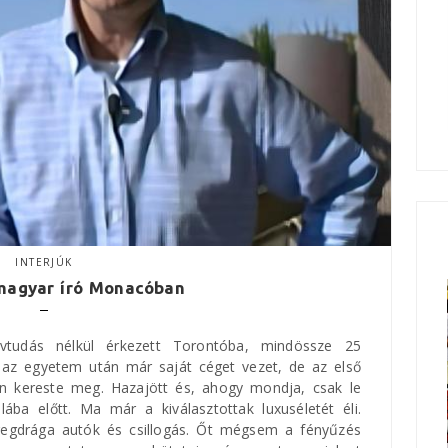
INTERJÚK
 magyar író Monacóban
tudás nélkül érkezett Torontóba, mindössze 25
 az egyetem után már saját céget vezet, de az első
lon kereste meg. Hazajött és, ahogy mondja, csak le
 lába előtt. Ma már a kiválasztottak luxuséletét éli.
egdrága autók és csillogás. Őt mégsem a fényűzés