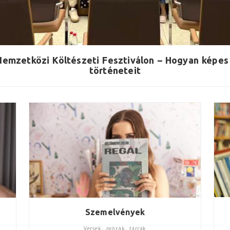
Nemzetközi Költészeti Fesztiválon – Hogyan képes a
történeteit
Szemelvények
Versek, prózák, tárcák