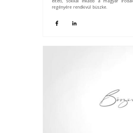
élteti, sokkal inkább a magyar iroda
regényére rendkivül büszke.