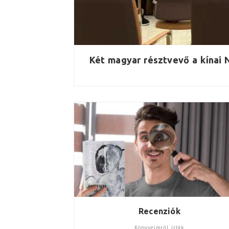
Két magyar résztvevő a kínai 
Recenziók
Könyveimről írták