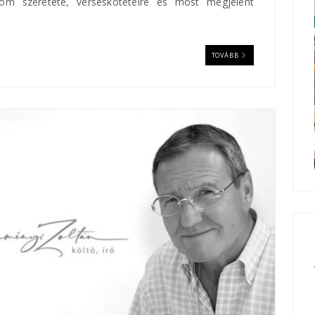
lom szeretete, versesköteteire és most megjelent
TOVÁBB