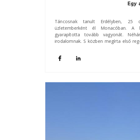
Egy 
Táncosnak tanult Erdélyben, 25 dol
üzletemberként él Monacóban. A ke
gyarapította tovább vagyonát. Né
irodalomnak. S közben megírta első regé