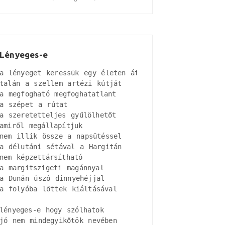
Lényeges-e
a lényeget keressük egy életen át

talán a szellem artézi kútját

a megfogható megfoghatatlant

a szépet a rútat

a szeretetteljes gyűlölhetőt

amiről megállapítjuk

nem illik össze a napsütéssel

a délutáni sétával a Hargitán

nem képzettársítható

a margitszigeti magánnyal

a Dunán úszó dinnyehéjjal

a folyóba lőttek kiáltásával

lényeges-e hogy szólhatok

jó nem mindegyikőtök nevében
