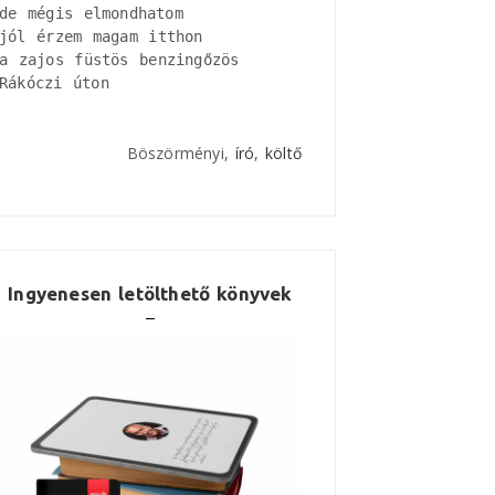
de mégis elmondhatom

jól érzem magam itthon

a zajos füstös benzingőzös

Rákóczi úton
Böszörményi,
író
,
költő
Ingyenesen letölthető könyvek