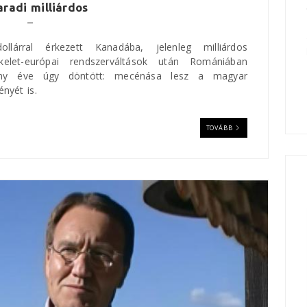
aradi milliárdos
lárral érkezett Kanadába, jelenleg milliárdos
let-európai rendszerváltások után Romániában
hány éve úgy döntött: mecénása lesz a magyar
nyét is.
TOVÁBB