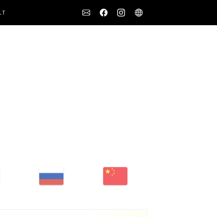
Social
LT