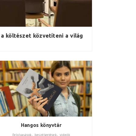
 költészet közvetíteni a világ
Hangos könyvtár
Felolvasások, beszélgetések, videók