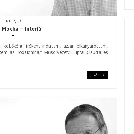
INTERJÚK
 Mokka – Interjú
költőként, íróként indultam, aztán elkanyarodtam,
ttem az irodalomba.” Műsorvezető: Liptai Claudia és
TOVÁBB