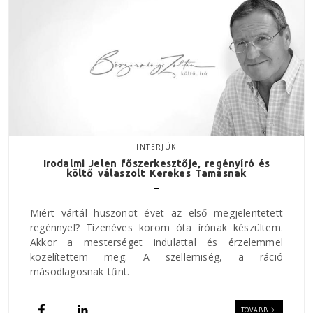
INTERJÚK
Irodalmi Jelen főszerkesztője, regényíró és
költő válaszolt Kerekes Tamásnak
Miért vártál huszonöt évet az első megjelentetett
regénnyel? Tizenéves korom óta írónak készültem.
Akkor a mesterséget indulattal és érzelemmel
közelítettem meg. A szellemiség, a ráció
másodlagosnak tűnt.
TOVÁBB