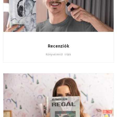
Recenziók
Könyveimről írták