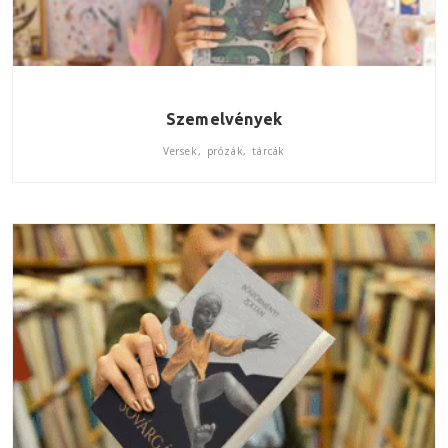
Szemelvények
Versek, prózák, tárcák