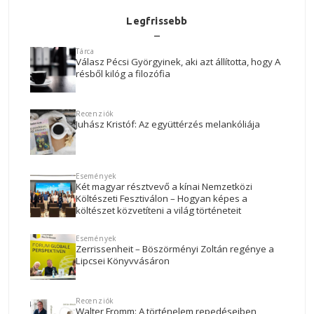
Legfrissebb
Tárca
Válasz Pécsi Györgyinek, aki azt állította, hogy A
résből kilóg a filozófia
Recenziók
Juhász Kristóf: Az együttérzés melankóliája
Események
Két magyar résztvevő a kínai Nemzetközi
Költészeti Fesztiválon – Hogyan képes a
költészet közvetíteni a világ történeteit
Események
Zerrissenheit – Böszörményi Zoltán regénye a
Lipcsei Könyvvásáron
Recenziók
Walter Fromm: A történelem repedéseiben