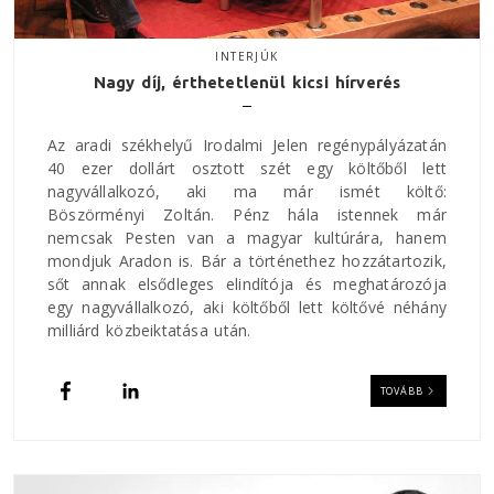
INTERJÚK
Nagy díj, érthetetlenül kicsi hírverés
Az aradi székhelyű Irodalmi Jelen regénypályázatán
40 ezer dollárt osztott szét egy költőből lett
nagyvállalkozó, aki ma már ismét költő:
Böszörményi Zoltán. Pénz hála istennek már
nemcsak Pesten van a magyar kultúrára, hanem
mondjuk Aradon is. Bár a történethez hozzátartozik,
sőt annak elsődleges elindítója és meghatározója
egy nagyvállalkozó, aki költőből lett költővé néhány
milliárd közbeiktatása után.
TOVÁBB