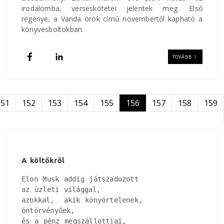
irodalomba, verseskötetei jelentek meg. Első
regénye, a Vanda örök című novembertől kapható a
könyvesboltokban.
TOVÁBB
Oldalszámozás
151
152
153
154
155
156
157
158
159
A költőkről
Elon Musk addig játszadozott

az üzleti világgal, 

azokkal,  akik könyörtelenek, 

öntörvényűek, 

és a pénz megszállottjai, 
