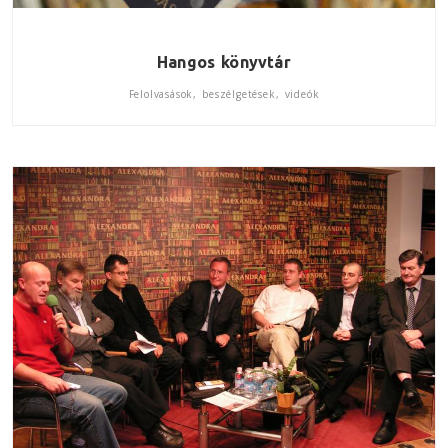
Hangos könyvtár
Felolvasások, beszélgetések, videók