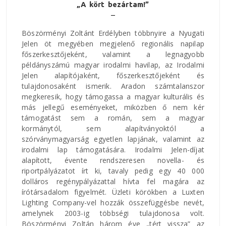
„A kört bezártam!”
Böszörményi Zoltánt Erdélyben többnyire a Nyugati
Jelen öt megyében megjelenő regionális napilap
főszerkesztőjeként, valamint a legnagyobb
példányszámú magyar irodalmi havilap, az Irodalmi
Jelen alapítójaként, főszerkesztőjeként és
tulajdonosaként ismerik. Aradon számtalanszor
megkeresik, hogy támogassa a magyar kulturális és
más jellegű eseményeket, miközben ő nem kér
támogatást sem a román, sem a magyar
kormánytól, sem alapítványoktól a
szórványmagyarság egyetlen lapjának, valamint az
irodalmi lap támogatására. Irodalmi Jelen-díjat
alapított, évente rendszeresen novella- és
riportpályázatot írt ki, tavaly pedig egy 40 000
dolláros regénypályázattal hívta fel magára az
írótársadalom figyelmét. Üzleti körökben a Luxten
Lighting Company-vel hozzák összefüggésbe nevét,
amelynek 2003-ig többségi tulajdonosa volt.
Böszörményi Zoltán három éve „tért vissza” az