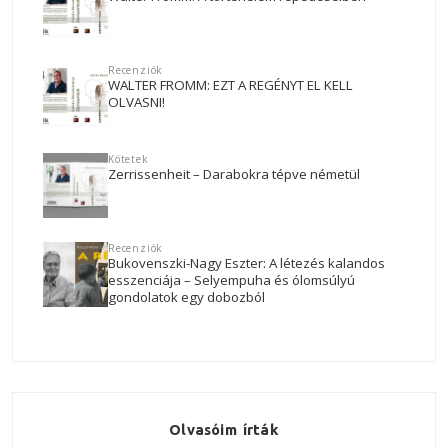
Recenziók
WALTER FROMM: EZT A REGÉNYT EL KELL
OLVASNI!
Kötetek
Zerrissenheit – Darabokra tépve németül
Recenziók
Bukovenszki-Nagy Eszter: A létezés kalandos
esszenciája – Selyempuha és ólomsúlyú
gondolatok egy dobozból
Olvasóim írták