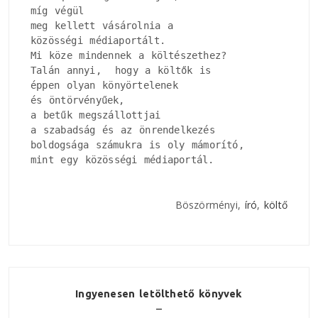
míg végül

meg kellett vásárolnia a

közösségi médiaportált.

Mi köze mindennek a költészethez?

Talán annyi,  hogy a költők is

éppen olyan könyörtelenek

és öntörvényűek, 

a betűk megszállottjai

a szabadság és az önrendelkezés

boldogsága számukra is oly mámorító, 

mint egy közösségi médiaportál.
Böszörményi,
író
,
költő
Ingyenesen letölthető könyvek