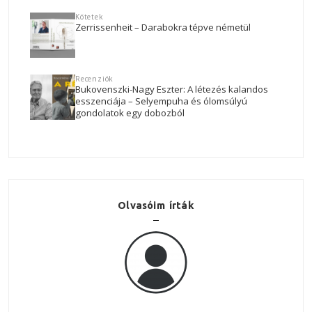
Kötetek
Zerrissenheit – Darabokra tépve németül
Recenziók
Bukovenszki-Nagy Eszter: A létezés kalandos
esszenciája – Selyempuha és ólomsúlyú
gondolatok egy dobozból
Olvasóim írták