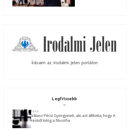
Írásaim az Irodalmi Jelen portálon
Legfrissebb
Tárca
Válasz Pécsi Györgyinek, aki azt állította, hogy A
résből kilóg a filozófia