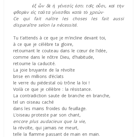
ἐξ ὧν δὲ ἡ γένεσίς ἐστι τοῖς οὖσι, καὶ τὴν
φθορὰν εἰς ταῦτα γίνεσθαι κατὰ τὸ χρεών·
Ce qui fait naître les choses les fait aussi
disparaître selon la nécessité.
Tu t’attends à ce que je m’incline devant toi,
à ce que je célèbre ta gloire,
retournant le couteau dans le cœur de l’idée,
comme dans le nôtre Dieu, d’habitude,
retourne la caducité.
La joie bruyante de la révolte
brise en millions d’éclats
le verre du piédestal où trône la loi !
Voilà ce que je célèbre : la résistance.
La contradiction saute de branche en branche,
tel un oiseau caché
dans les mains froides du feuillage.
L’oiseau proteste par son chant,
encore plus audacieux que la vie
,
la révolte, qui jamais ne meurt,
telle la flamme passant de main en main.