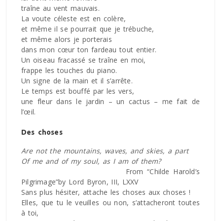
traîne au vent mauvais.
La voute céleste est en colère,
et même il se pourrait que je trébuche,
et même alors je porterais
dans mon cœur ton fardeau tout entier.
Un oiseau fracassé se traîne en moi,
frappe les touches du piano.
Un signe de la main et il s’arrête.
Le temps est bouffé par les vers,
une fleur dans le jardin – un cactus – me fait de
l’œil.
Des choses
Are not the mountains, waves, and skies, a part
Of me and of my soul, as I am of them?
From “Childe Harold’s
Pilgrimage”by Lord Byron, III, LXXV
Sans plus hésiter, attache les choses aux choses !
Elles, que tu le veuilles ou non, s’attacheront toutes
à toi,