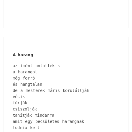
A harang
az imént öntötték ki

a harangot

még forró

és hangtalan

de a mesterek máris körülállják

vésik

fúrják

csiszolják

tanítják mindarra

amit egy becsületes harangnak

tudnia kell
