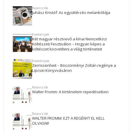
Recenziók
Juhász Kristóf: Az együttérzés melankóliája
Események
Két magyar résztvevő a kínai Nemzetközi
Költészeti Fesztiválon – Hogyan képes a
költészet közvetíteni a világ történeteit
Események
Zerrissenheit – Böszörményi Zoltán regénye a
Lipcsei Könyvvásáron
Recenziók
Walter Fromm: A történelem repedéseiben
Recenziók
WALTER FROMM: EZT A REGÉNYT EL KELL
OLVASNI!