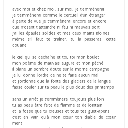
avec moi et chez moi, sur moi, je t’emmènerai
je t’emmènerai comme le cercueil d’un étranger
à perte de vue je t’emmènerai encore et encore
que n’osent t’atteindre ni feu ni mauvais sort
j’ai les épaules solides et mes deux mains idoines
même s’il faut te traîner, tu la passeras, cette
douane
le ciel qui se déchaîne et toi, toi mon boulet
mon poème de mauvais augure et mon péché
il plane un sombre doute sur la morne campagne
je lui donne l’ordre de ne te faire aucun mal
et j’ordonne que la fonte des glaciers de la langue
fasse couler sur ta peau le plus doux des printemps
sans un arrêt je t’emmènerai toujours plus loin
tu as beau être faite de flamme et de lointain
et la fosse que tu creuses et tous tes guet-apens
c’est en vain qu’à mon cœur ton diable de cœur
ment