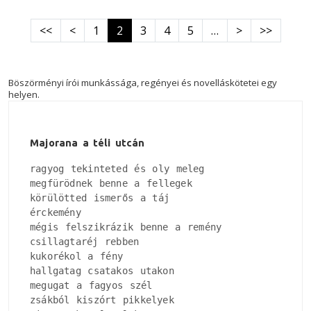
Oldalszámozás
Első oldal
Előző oldal
Következő old
Utolsó old
<<
<
1
2
3
4
5
…
>
>>
Böszörményi írói munkássága, regényei és novelláskötetei egy
helyen.
Majorana a téli utcán
ragyog tekinteted és oly meleg

megfürödnek benne a fellegek

körülötted ismerős a táj

érckemény

mégis felszikrázik benne a remény

csillagtaréj rebben

kukorékol a fény

hallgatag csatakos utakon

megugat a fagyos szél

zsákból kiszórt pikkelyek
