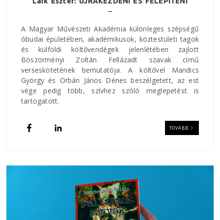
Laik Eszter: ÚJRAKEZDENI ÉS FELÉPÍTENI
A Magyar Művészeti Akadémia különleges szépségű
óbudai épületében, akadémikusok, köztestületi tagok
és külföldi költővendégek jelenlétében zajlott
Böszörményi Zoltán Fellázadt szavak című
verseskötetének bemutatója. A költővel Mandics
György és Orbán János Dénes beszélgetett, az est
vége pedig több, szívhez szóló meglepetést is
tartogatott.
TOVÁBB