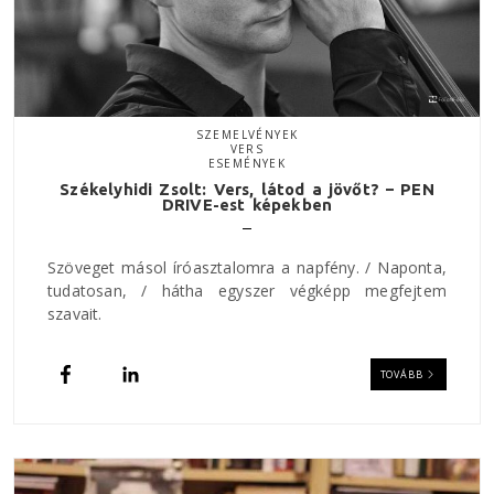
SZEMELVÉNYEK
VERS
ESEMÉNYEK
Székelyhidi Zsolt: Vers, látod a jövőt? – PEN
DRIVE-est képekben
Szöveget másol íróasztalomra a napfény. / Naponta,
tudatosan, / hátha egyszer végképp megfejtem
szavait.
TOVÁBB