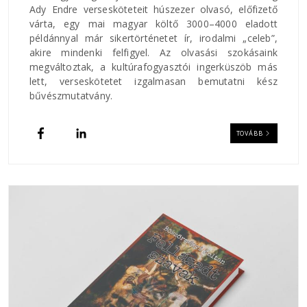
Ady Endre versesköteteit húszezer olvasó, előfizető
várta, egy mai magyar költő 3000–4000 eladott
példánnyal már sikertörténetet ír, irodalmi „celeb”,
akire mindenki felfigyel. Az olvasási szokásaink
megváltoztak, a kultúrafogyasztói ingerküszöb más
lett, verseskötetet izgalmasan bemutatni kész
bűvészmutatvány.
TOVÁBB