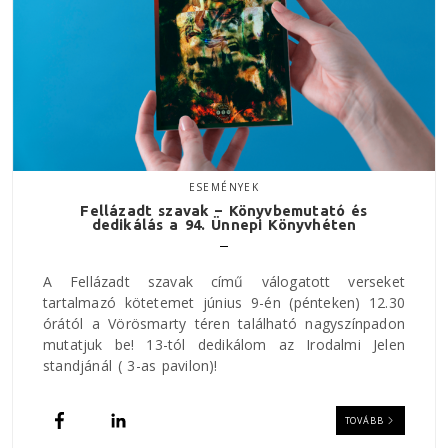
ESEMÉNYEK
Fellázadt szavak – Könyvbemutató és
dedikálás a 94. Ünnepi Könyvhéten
A Fellázadt szavak című válogatott verseket
tartalmazó kötetemet június 9-én (pénteken) 12.30
órától a Vörösmarty téren található nagyszínpadon
mutatjuk be! 13-tól dedikálom az Irodalmi Jelen
standjánál ( 3-as pavilon)!
TOVÁBB