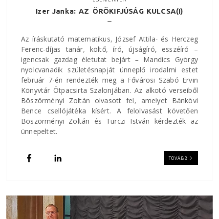
Izer Janka: AZ ÖRÖKIFJÚSÁG KULCSA(I)
Az íráskutató matematikus, József Attila- és Herczeg
Ferenc-díjas tanár, költő, író, újságíró, esszéíró –
igencsak gazdag életutat bejárt – Mandics György
nyolcvanadik születésnapját ünneplő irodalmi estet
február 7-én rendezték meg a Fővárosi Szabó Ervin
Könyvtár Ötpacsirta Szalonjában. Az alkotó verseiből
Böszörményi Zoltán olvasott fel, amelyet Bánkövi
Bence csellójátéka kísért. A felolvasást követően
Böszörményi Zoltán és Turczi István kérdezték az
ünnepeltet.
TOVÁBB