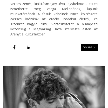
Verses-zenés, kiállításmegnyitóval egybekötött esten
ismerhette meg Varga Melindának, lapunk
munkatársának A fásult kebelnek nincs költészete
(verses krónikák az erdélyi irodalmi életről) és
Tizenkét kagyló című verseskötetét a budapesti
közönség a Magyarság Háza szervezte esten az
Aranytíz Kultúrházban.
TOVÁBB