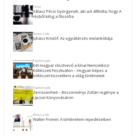
Tárca
Válasz Pécsi Györgyinek, aki azt állította, hogy A
résből kilóg a filozófia
Recenziók
Juhász Kristóf: Az együttérzés melankóliája
Események
Két magyar résztvevő a kínai Nemzetközi
Költészeti Fesztiválon – Hogyan képes a
költészet közvetíteni a világ történeteit
Események
Zerrissenheit – Böszörményi Zoltán regénye a
Lipcsei Könyvvásáron
Recenziók
Walter Fromm: A történelem repedéseiben