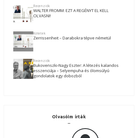
Recenziók
WALTER FROMM: EZT A REGÉNYT EL KELL
OLVASNI!
Kötetek
Zerrissenheit – Darabokra tépve németül
Recenziók
Bukovenszki-Nagy Eszter: A létezés kalandos
esszenciája – Selyempuha és ólomsúlyú
gondolatok egy dobozból
Olvasóim írták