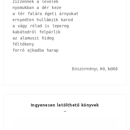
zizzennek a levelek

nyomukban a dér keze

a tér falára égeti árnyukat

ernyedten hullámzik karod

a vágy rólad is lepereg

kabátodról felpárlik

az alamuszi hideg

féltékeny

forró ajkadba harap
Böszörményi,
író
,
költő
Ingyenesen letölthető könyvek