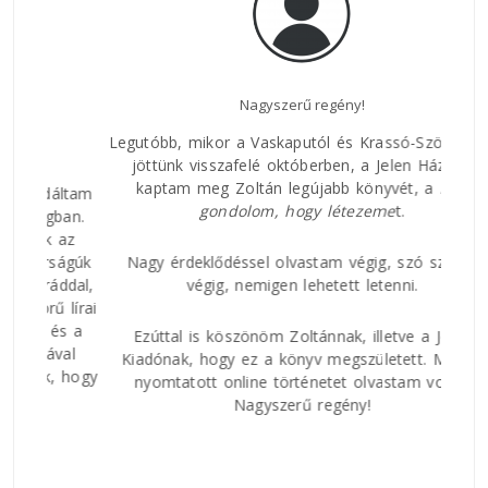
Nagyszerű regény!
Az E
Legutóbb, mikor a Vaskaputól és Krassó-Szörényből
jöttünk visszafelé októberben, a Jelen Házban
kaptam meg Zoltán legújabb könyvét, a
Míg
áltam
Nagy
gondolom, hogy
létezeme
t.
ban.
rövi
 az
és h
ságúk
Nagy érdeklődéssel olvastam végig, szó szerint
csat
ddal,
végig, nemigen lehetett letenni.
közt
 lírai
és a
Ezúttal is köszönöm Zoltánnak, illetve a Jelen
val
Kiadónak, hogy ez a könyv megszületett. Mintha
 hogy
nyomtatott online történetet olvastam volna.
Nagyszerű regény!