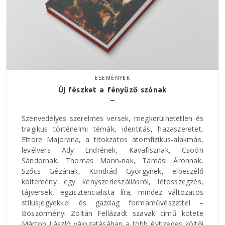
ESEMÉNYEK
Új fészket a fényűző szónak
Szenvedélyes szerelmes versek, megkerülhetetlen és
tragikus történelmi témák, identitás, hazaszeretet,
Ettore Majorana, a titokzatos atomfizikus-alakmás,
levélvers Ady Endrének, Kavafisznak, Csoóri
Sándornak, Thomas Mann-nak, Tamási Áronnak,
Szőcs Gézának, Kondrád Györgynek, elbeszélő
költemény egy kényszerleszállásról, létösszegzés,
tájversek, egzisztencialista líra, mindez változatos
stílusjegyekkel és gazdag formaművészettel –
Böszörményi Zoltán Fellázadt szavak című kötete
Márton László válogatásában a több évtizedes költői