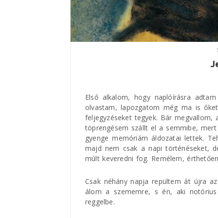
J
Első alkalom, hogy naplóírásra adtam
olvastam, lapozgatom még ma is őket
feljegyzéseket tegyek. Bár megvallom,
töprengésem szállt el a semmibe, mert
gyenge memóriám áldozatai lettek. Teh
majd nem csak a napi történéseket, de
múlt keveredni fog. Remélem, érthetően
Csak néhány napja repültem át újra az 
álom a szememre, s én, aki notórius 
reggelbe.