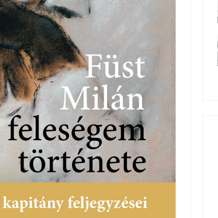
A semmi bőre
A regényekről