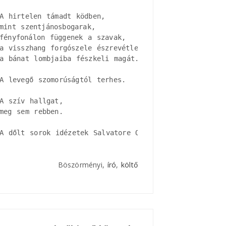
A hirtelen támadt ködben, 

mint szentjánosbogarak, 

fényfonálon függenek a szavak, 

a visszhang forgószele észrevétlen

a bánat lombjaiba fészkeli magát.

A levegő szomorúságtól terhes.

A szív hallgat, 

meg sem rebben.

A dőlt sorok idézetek Salvatore Quasimodo verseiből.
Böszörményi,
író
,
költő