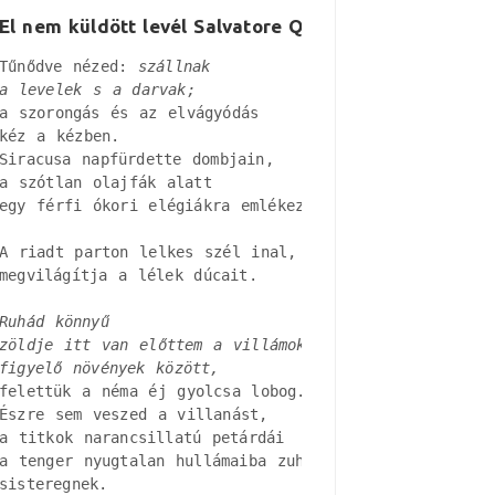
El nem küldött levél Salvatore Quasimodónak
Tűnődve nézed: 
szállnak

a levelek s a darvak;
a szorongás és az elvágyódás

kéz a kézben.

Siracusa napfürdette dombjain, 

a szótlan olajfák alatt

egy férfi ókori elégiákra emlékezik.

A riadt parton lelkes szél inal, 

megvilágítja a lélek dúcait.

Ruhád könnyű

zöldje itt van előttem a villámok fényében

figyelő növények között, 
felettük a néma éj gyolcsa lobog.

Észre sem veszed a villanást, 

a titkok narancsillatú petárdái

a tenger nyugtalan hullámaiba zuhannak, 

sisteregnek.
