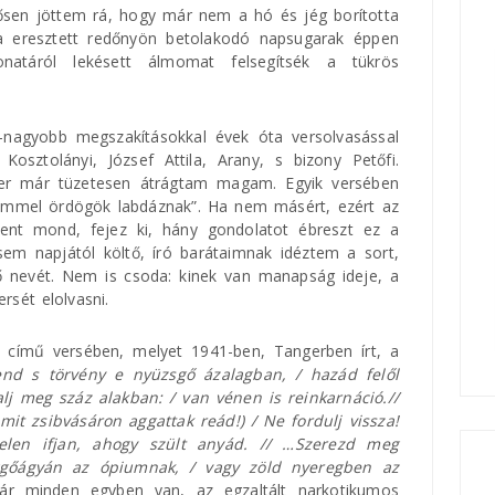
rősen jöttem rá, hogy már nem a hó és jég borította
ra eresztett redőnyön betolakodó napsugarak éppen
natáról lekésett álmomat felsegítsék a tükrös
nagyobb megszakításokkal évek óta versolvasással
sztolányi, József Attila, Arany, s bizony Petőfi.
zer már tüzetesen átrágtam magam. Egyik versében
lkemmel ördögök labdáznak”. Ha nem másért, ezért az
ent mond, fejez ki, hány gondolatot ébreszt ez a
sem napjától költő, író barátaimnak idéztem a sort,
ő nevét. Nem is csoda: kinek van manapság ideje, a
rsét elolvasni.
 című versében, melyet 1941-ben, Tangerben írt, a
end s törvény e nyüzsgő ázalagban, / hazád felől
alj meg száz alakban: / van vénen is reinkarnáció.//
it zsibvásáron aggattak reád!) / Ne fordulj vissza!
len ifjan, ahogy szült anyád. // …Szerezd meg
függőágyán az ópiumnak, / vagy zöld nyeregben az
r minden egyben van, az egzaltált narkotikumos