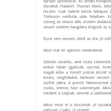
Apropó újraolvasás. Az utóbbi hónapokb
Stendhal, Flaubert, Thomas Mann, Móri
részem. Csak Gabriel García Márquez
Többszöri nekifutás után feladtam. E
szöveg az olvasó lelki, érzelmi átalaku
olvasó szellemi hangulata dolgozik az o
Észre sem veszem, letelt az óra. Jó volt
Most már én ajánlom mindenkinek.
Délután vásárlás, amit tiszta szívemből
ember hátán igyekszik, nyomul, törtet
magát előre a tömött polcok között l
érzem, megfulladok. Nehezen veszem a
zsúfolt alléra. A polcról farkasszeme
csokis, krémes házi sütemények. Állok
mindent a szájnak, semmit a szellemne
Akkor most el is köszönök. Jó éjszaká
egésszel. Csakis: Jó reggelt!