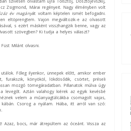
an szívesen olvastam újra Tolsztoj, Dosztojevszkij,
cz Zsigmond, Márai regényeit. Nagy élményben volt
Száz év magány
át voltam képtelen ismét befogadni.
zen eltöprengtem. Vajon megváltozik-e az olvasott
lásával, s ezért másként visszhangzik benne, vagy az
lvasott szövegben? Ki tudja a helyes választ?
 Füst Milánt olvasni.
 utálok. Főleg ilyenkor, ünnepek előtt, amikor ember
, furakszik, könyököl, lökdösődik, csörtet, préseli
assan mozgó tömegáradatban. Pillanatok múlva úgy
 levegőt. Aztán valahogy kiérek az egyik kevésbé
t néznek velem a műanyagtálcákba csomagolt vajas,
 kábán. Csorog a nyálam. Hiába, itt arról van szó:
k.
t! Azaz, bocs, már átrepültem az óceánt. Vissza az