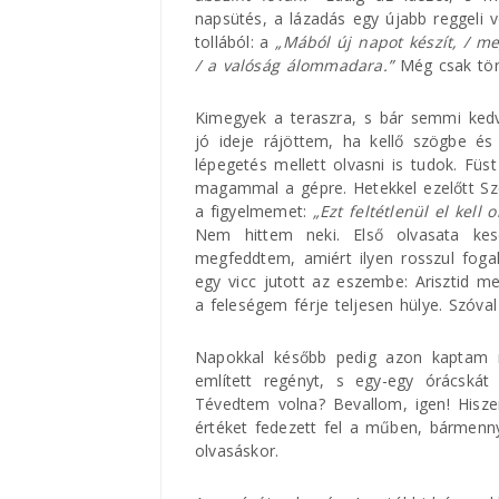
napsütés, a lázadás egy újabb reggeli
tollából: a
„Mából új napot készít, / m
/ a valóság álommadara.”
Még csak töre
Kimegyek a teraszra, s bár semmi ked
jó ideje rájöttem, ha kellő szögbe és
lépegetés mellett olvasni is tudok. Füs
magammal a gépre. Hetekkel ezelőtt Sz
a figyelmemet:
„Ezt feltétlenül el kell
Nem hittem neki. Első olvasata kes
megfeddtem, amiért ilyen rosszul fogal
egy vicc jutott az eszembe: Arisztid m
a feleségem férje teljesen hülye. Szóva
Napokkal később pedig azon kaptam 
említett regényt, s egy-egy órácskát e
Tévedtem volna? Bevallom, igen! Hisze
értéket fedezett fel a műben, bármenny
olvasáskor.