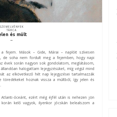
SZEMELVÉNYEK
TÁRCA
elen és múlt
 a fejem. Mások – Gide, Márai – naplóit szívesen
, de soha nem fordult meg a fejemben, hogy napi
 az évek során nagyon sok gondolatom, meglátásom,
 állandóan halogattam lejegyzésüket, míg végül mind
át az elkövetkező hét nap lejegyzései tartalmazzák
 töredékeket hoznak vissza a múltból, így jelen és
.
Atlanti-óceánt, ezért még éjfél után is nehezen jön
korán kelő vagyok, ilyenkor jócskán belealszom a