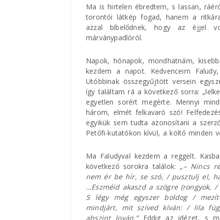
Ma is hirtelen ébredtem, s lassan, ráé
torontói látkép fogad, hanem a ritká
azzal bíbelődnek, hogy az éjjel vo
márványpadlóról.
Napok, hónapok, mondhatnám, kisebb-
kezdem a napot. Kedvenceim Faludy, Ko
Utóbbinak összegyűjtött versein egys
így találtam rá a következő sorra: „le
egyetlen sorért megérte. Mennyi mind
három, elmét felkavaró szó! Felfedezé
egyikük sem tudta azonosítani a szerz
Petőfi-kutatókon kívül, a költő minden ve
Ma Faludyval kezdem a reggelt. Kasba
következő sorokra találok:
„– Nincs r
nem ér be hír, se szó, / pusztulj el, h
…Eszméid akaszd a szögre (rongyok, / m
S légy még egyszer boldog / mezíte
mindjárt, mit szíved kíván: / lila 
abszint lován.”
Eddig az idézet, s má