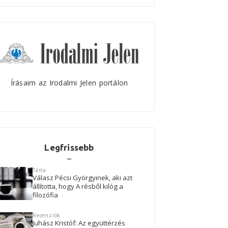
Írásaim az Irodalmi Jelen portálon
Legfrissebb
Tárca
Válasz Pécsi Györgyinek, aki azt
állította, hogy A résből kilóg a
filozófia
Recenziók
Juhász Kristóf: Az együttérzés