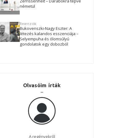
Zerrissenheit – Darabokra tépve
németül
Recenziók
Bukovenszki-Nagy Eszter: A
létezés kalandos esszenciája –
Selyempuha és ólomsúlyú
gondolatok egy dobozból
Olvasóim írták
Nagyszerű regény!
Az El nem küldött levél 