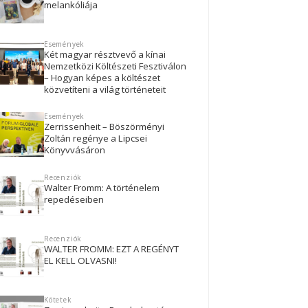
melankóliája
Események
Két magyar résztvevő a kínai
Nemzetközi Költészeti Fesztiválon
– Hogyan képes a költészet
közvetíteni a világ történeteit
Események
Zerrissenheit – Böszörményi
Zoltán regénye a Lipcsei
Könyvvásáron
Recenziók
Walter Fromm: A történelem
repedéseiben
Recenziók
WALTER FROMM: EZT A REGÉNYT
EL KELL OLVASNI!
Kötetek