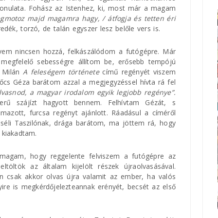
 vonulata. Fohász az Istenhez, ki, most már a magam
egmotoz majd magamra hagy, / átfogja és tetten éri
dék, torzó, de talán egyszer lesz belőle vers is.
vem nincsen hozzá, felkászálódom a futógépre. Már
 megfelelő sebességre állítom be, erősebb tempójú
t Milán
A feleségem története
című regényét viszem
őcs Géza barátom azzal a megjegyzéssel hívta rá fel
 olvasnod, a magyar irodalom egyik legjobb regénye”.
erű szájízt hagyott bennem. Felhívtam Gézát, s
mazott, furcsa regényt ajánlott. Ráadásul a címéről
eséli Taszilónak, drága barátom, ma jöttem rá, hogy
l kiakadtam.
magam, hogy reggelente felviszem a futógépre az
ltöltök az általam kijelölt részek újraolvasásával.
n csak akkor olvas újra valamit az ember, ha valós
ire is megkérdőjelezteannak erényét, becsét az első