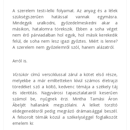
A szerelem testi-lelki folyamat. Az anyag és a lélek
szükségszerűen hatással vannak egymásra.
Mindegyik uralkodni, győzedelmeskedni akar a
másikon, hatalomra törekszik. Ebben a soha véget
nem érő párviadalban hol egyik, hol másik kerekedik
felül, de soha nem lesz igazi győztes. Miért is lenne?
A szerelem nem győzelemről szól, hanem alázatról.
Arról is.
Víztükör
című versciklussal zárul a kötet első része,
melyekbe a már említetteken kívül számos életrajzi
töredéket sző a költő, kedvenc témája a székely táj
és identitás. Nagyvárosi tapasztalatairól keserűen
számol be, nyűgnek érzi. Mintha Tamási Áron
Ábeljét hallanánk megszólalni. A lelket torzító
elidegenedésről pedig megrázó drámaisággal beszél.
A felsorolt témák közül a székelységgel foglalkozót
emelem ki: