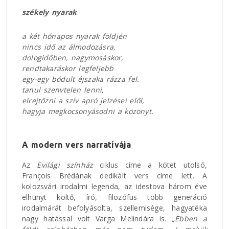
székely nyarak
a két hónapos nyarak földjén
nincs idő az álmodozásra,
dologidőben, nagymosáskor,
rendtakaráskor legfeljebb
egy-egy bódult éjszaka rázza fel.
tanul szenvtelen lenni,
elrejtőzni a szív apró jelzései elől,
hagyja megkocsonyásodni a közönyt.
A modern vers narratívája
Az
Evilági színház
ciklus címe a kötet utolsó,
François Brédának dedikált vers címe lett. A
kolozsvári irodalmi legenda, az idestova három éve
elhunyt költő, író, filozófus több generáció
irodalmárát befolyásolta, szellemisége, hagyatéka
nagy hatással volt Varga Melindára is.
„Ebben a