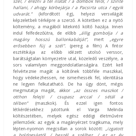
szél, / érezni a tél illatát / a dombok felől, / szinte
hallani, / ahogy körbejárja / a Pacsirta utca / egyik
udvarát.”
(kifordított ég), helyezi versvilágát
képzeletbeli térképre a szerző. A kötetben ez a nyitó
költemény, a magából kitekintő költő hazája. Innen
indul felfedezőútra, de előbb
„állig gombolja / a
magány hosszú ballonkabátját”,
mert
„egyre
erősebben fúj a szél”.
(pereg a film) A fintor
esztétikája az előbb idézett utolsó verssor,
barátságtalan környezetre utal, közeledő veszélyre, a
sors valamilyen meggondolatlanságára. Ezért kell
felvérteznie magát a költőnek többféle maszkkal,
hogy védekezhessen, ne ismerhessék fel, identitása
ne legyen felkutatható. De ha úgy dönt, mégis
megmutatja magát, akkor
„az összes maszkot /
otthon felejti / csupasz arccal / sétál a
télben”
(maszkok). És ezzel igen fontos
létkérdésekhez jutottunk el Varga Melinda
költészetében, melyek egész eddigi életművére
jellemzőek: az egyik a magányérzet tragikuma, mely
lépten-nyomon megcsillan a sorok között:
„izgatott
a boldogságtól, / beszél a szélhez, / ez az év