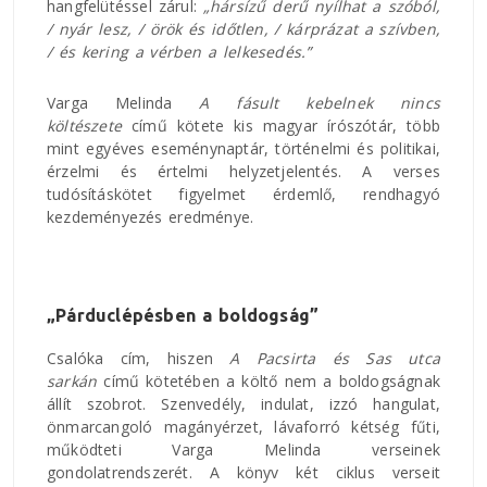
hangfelütéssel zárul:
„hársízű derű nyílhat a szóból,
/ nyár lesz, / örök és időtlen, / kárprázat a szívben,
/ és kering a vérben a lelkesedés.”
Varga Melinda
A fásult kebelnek nincs
költészete
című kötete kis magyar írószótár, több
mint egyéves eseménynaptár, történelmi és politikai,
érzelmi és értelmi helyzetjelentés. A verses
tudósításkötet figyelmet érdemlő, rendhagyó
kezdeményezés eredménye.
„Párduclépésben a boldogság”
Csalóka cím, hiszen
A Pacsirta és Sas utca
sarkán
című kötetében a költő nem a boldogságnak
állít szobrot. Szenvedély, indulat, izzó hangulat,
önmarcangoló magányérzet, lávaforró kétség fűti,
működteti Varga Melinda verseinek
gondolatrendszerét. A könyv két ciklus verseit