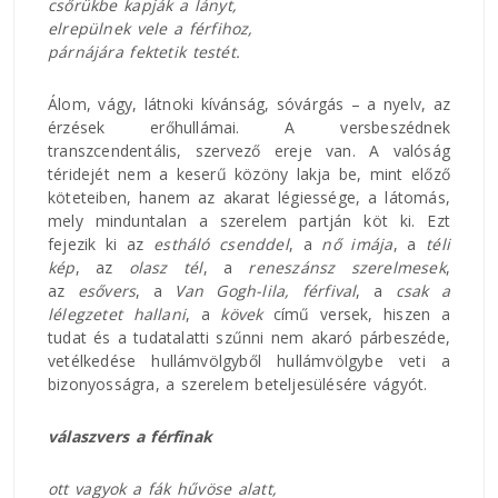
csőrükbe kapják a lányt,
elrepülnek vele a férfihoz,
párnájára fektetik testét.
Álom, vágy, látnoki kívánság, sóvárgás – a nyelv, az
érzések erőhullámai. A versbeszédnek
transzcendentális, szervező ereje van. A valóság
téridejét nem a keserű közöny lakja be, mint előző
köteteiben, hanem az akarat légiessége, a látomás,
mely minduntalan a szerelem partján köt ki. Ezt
fejezik ki az
estháló csenddel
, a
nő imája
, a
téli
kép
, az
olasz tél
, a
reneszánsz szerelmesek
,
az
esővers
, a
Van Gogh-lila, férfival
, a
csak a
lélegzetet hallani
, a
kövek
című versek, hiszen a
tudat és a tudatalatti szűnni nem akaró párbeszéde,
vetélkedése hullámvölgyből hullámvölgybe veti a
bizonyosságra, a szerelem beteljesülésére vágyót.
válaszvers a férfinak
ott vagyok a fák hűvöse alatt,