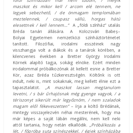
földi színházban már nem tudom, / melyik
maszkot és mikor kell / arcom elé tennem, ne
legyek sebezhető, / de önmagam templomában
meztelennek, / csupasz vállú, horgas hátú
elesettnek / kell lennem…”
A „földi színház” utalás
Bréda tanári állására. A Kolozsvári Babeș–
Bolyai Egyetemen nemzetközi színháztörténetet
tanított. Filozófiai, irodalmi esszéinek nagy
visszhangja volt a diákok és a tanárok körében, a
kilencvenes években a Bretter György Irodalmi
Körnek alapító tagja, sokáig elnöke. Ezért minden
irodalommal próbálkozónak át kellett esnie a Bretter
Kör, azaz Bréda tűzkeresztségén. Költőnk is ott
indult, neki is, mint sokaknak, meg kellett élnie ezt a
tapasztalatot.
„A maszkot lassan megtanulom
levetni, / s bár űrhajósnak még gyenge vagyok, / a
tériszonyt sikerült már legyőznöm, / nem szaladok
magam elől fékeveszetten”
– írja a költő Brédának,
mintegy visszajelezvén néhai mesterének, hogy ma
már képes a saját lábán megállni, nem kell neki
attól tartania, hogy netán elkallódik.
„Próbálkozás a
lét, / főpróba suta színészekkel, / égiek színházába