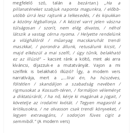
megfelelő szó, talán a
bezártan
.)
„Ha a
pillanaténeket szabjuk naponta magunkra, / előbb-
utóbb úrrá lesz rajtunk a lelkesedés, / és kipukkan
a közöny légballonja. / A kézzel varrt jelen vászna
túlságosan / szorít, nem elég divatos, / néhol
látszik a vastag cérna nyoma. / Helyette rendelünk
a világhálóról / műanyag macskaruhát trendi
maszkkal, / porondra állunk, retusálunk kicsit, /
majd elkészül a mai szelfi, / úgy tűnik, belakható
ez az illúzió”
– kacsint ránk a költő, mint aki arra
kíváncsi, díjazzuk-e a mutatványát. Vajon a mi
szelfink is belakható illúzió? Így, a modern vers
narratívája, mert a
„…lírai én, ha húszéves,
föltétlen / skandáljon a szabadság nevében /
rigmusokat a Kossuth-téren, / formáljon véleményt
a diktatúráról, / ha nő, kérje ki magának a jogait, /
követelje az irodalmi kvótát. / Tegyen magasról a
kritikusokra, / ne olvasson csak trendi könyveket, /
legyen extravagáns, / sodorjon füves cigit a
semmiből.”
(A modern vers)