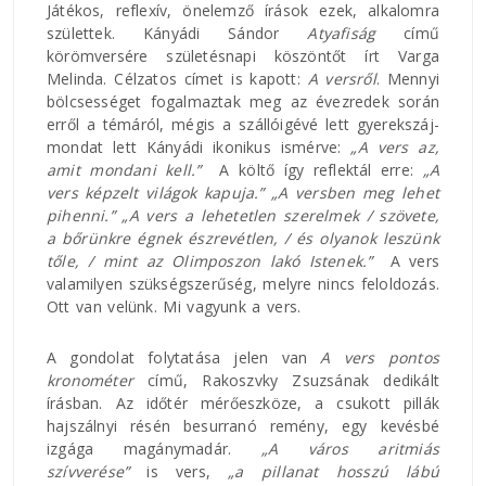
Játékos, reflexív, önelemző írások ezek, alkalomra
születtek. Kányádi Sándor
Atyafiság
című
körömversére születésnapi köszöntőt írt Varga
Melinda. Célzatos címet is kapott:
A versről
. Mennyi
bölcsességet fogalmaztak meg az évezredek során
erről a témáról, mégis a szállóigévé lett gyerekszáj-
mondat lett Kányádi ikonikus ismérve:
„A vers az,
amit mondani kell.”
A költő így reflektál erre:
„A
vers képzelt világok kapuja.” „A versben meg lehet
pihenni.” „A vers a lehetetlen szerelmek / szövete,
a bőrünkre égnek észrevétlen, / és olyanok leszünk
tőle, / mint az Olimposzon lakó Istenek.”
A vers
valamilyen szükségszerűség, melyre nincs feloldozás.
Ott van velünk. Mi vagyunk a vers.
A gondolat folytatása jelen van
A vers pontos
kronométer
című, Rakoszvky Zsuzsának dedikált
írásban. Az időtér mérőeszköze, a csukott pillák
hajszálnyi résén besurranó remény, egy kevésbé
izgága magánymadár.
„A város aritmiás
szívverése”
is vers,
„a pillanat hosszú lábú