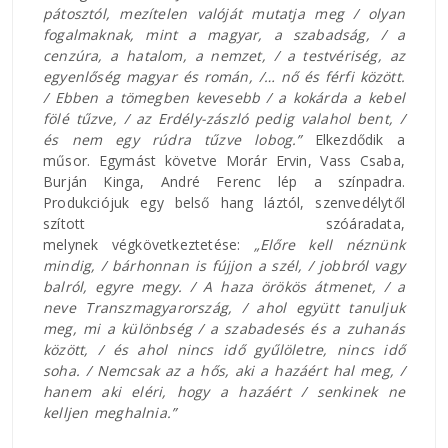
pátosztól, mezítelen valóját mutatja meg / olyan
fogalmaknak, mint a magyar, a szabadság, / a
cenzúra, a hatalom, a nemzet, / a testvériség, az
egyenlőség magyar és román, /… nő és férfi között.
/ Ebben a tömegben kevesebb / a kokárda a kebel
fölé tűzve, / az Erdély-zászló pedig valahol bent, /
és nem egy rúdra tűzve lobog.”
Elkezdődik a
műsor. Egymást követve Morár Ervin, Vass Csaba,
Burján Kinga, André Ferenc lép a színpadra.
Produkciójuk egy belső hang láztól, szenvedélytől
szított szóáradata,
melynek végkövetkeztetése:
„Előre kell néznünk
mindig, / bárhonnan is fújjon a szél, / jobbról vagy
balról, egyre megy. / A haza örökös átmenet, / a
neve Transzmagyarország, / ahol együtt tanuljuk
meg, mi a különbség / a szabadesés és a zuhanás
között, / és ahol nincs idő gyűlöletre, nincs idő
soha. / Nemcsak az a hős, aki a hazáért hal meg, /
hanem aki eléri, hogy a hazáért / senkinek ne
kelljen meghalnia.”