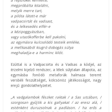
a repülőket kémlelte,
megpróbálta kitalálni,
melyik merre tart,
a pilóta látott-e már
vadpacsirtát és vadsast,
és a lelkesedés elfér-e
a kézipoggyászban,
vagy utazókofferbe kell pakolni,
az egymásra kulcsolódó testeik emléke,
a mellkasából kiugró dobogás súlya
meghaladja-e a harminc kilót.
Ezúttal is a Vadpacsirta és a Vadsas a kódjel, az
érzelmi kijelző rendszer, a lélek súlytalan állapota, az
egymásba fonódó metaforák halmaza teremt
versbéli feszültséget, kölcsönöz játékosságot, nagy
erejű gondolathelyzetet.
„A vadgalambok fészket raktak / a Sas utcában, /
szorgosan gyűjtik a kis gallyakat / az eresz alá, /
esténként duruzsolnak a padláson. / ha erős a