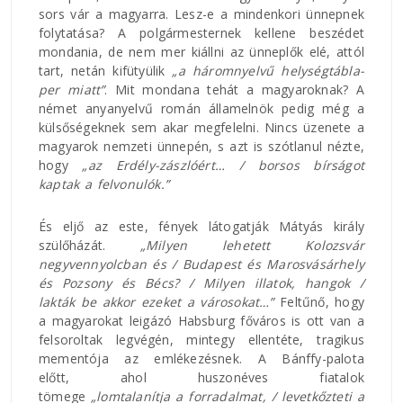
sors vár a magyarra. Lesz-e a mindenkori ünnepnek
folytatása? A polgármesternek kellene beszédet
mondania, de nem mer kiállni az ünneplők elé, attól
tart, netán kifütyülik
„a háromnyelvű helységtábla-
per miatt”
. Mit mondana tehát a magyaroknak? A
német anyanyelvű román államelnök pedig még a
külsőségeknek sem akar megfelelni. Nincs üzenete a
magyarok nemzeti ünnepén, s azt is szótlanul nézte,
hogy
„az Erdély-zászlóért… / borsos bírságot
kaptak a felvonulók.”
És eljő az este, fények látogatják Mátyás király
szülőházát.
„Milyen lehetett Kolozsvár
negyvennyolcban és / Budapest és Marosvásárhely
és Pozsony és Bécs? / Milyen illatok, hangok /
lakták be akkor ezeket a városokat…”
Feltűnő, hogy
a magyarokat leigázó Habsburg főváros is ott van a
felsoroltak legvégén, mintegy ellentéte, tragikus
mementója az emlékezésnek. A Bánffy-palota
előtt, ahol huszonéves fiatalok
tömege
„lomtalanítja a forradalmat, / levetkőzteti a