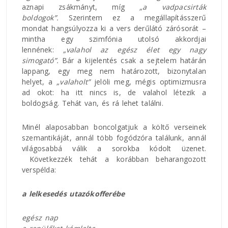
aznapi zsákmányt, míg
„a vadpacsirták
boldogok”.
Szerintem ez a megállapításszerű
mondat hangsúlyozza ki a vers derűlátó zárósorát –
mintha egy szimfónia utolsó akkordjai
lennének:
„valahol az egész élet egy nagy
simogató”.
Bár a kijelentés csak a sejtelem határán
lappang, egy meg nem határozott, bizonytalan
helyet, a
„valaholt”
jelöli meg, mégis optimizmusra
ad okot: ha itt nincs is, de valahol létezik a
boldogság. Tehát van, és rá lehet találni.
Minél alaposabban boncolgatjuk a költő verseinek
szemantikáját, annál több fogódzóra találunk, annál
világosabbá válik a sorokba kódolt üzenet.
Következzék tehát a korábban beharangozott
verspélda:
a lelkesedés utazókofferébe
egész nap