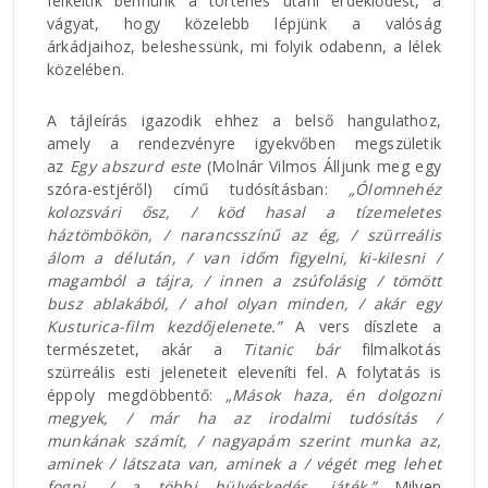
felkeltik bennünk a történés utáni érdeklődést, a
vágyat, hogy közelebb lépjünk a valóság
árkádjaihoz, beleshessünk, mi folyik odabenn, a lélek
közelében.
A tájleírás igazodik ehhez a belső hangulathoz,
amely a rendezvényre igyekvőben megszületik
az
Egy abszurd este
(Molnár Vilmos Álljunk meg egy
szóra-estjéről) című tudósításban:
„Ólomnehéz
kolozsvári ősz, / köd hasal a tízemeletes
háztömbökön, / narancsszínű az ég, / szürreális
álom a délután, / van időm figyelni, ki-kilesni /
magamból a tájra, / innen a zsúfolásig / tömött
busz ablakából, / ahol olyan minden, / akár egy
Kusturica-film kezdőjelenete.”
A vers díszlete a
természetet, akár a
Titanic bár
filmalkotás
szürreális esti jeleneteit eleveníti fel. A folytatás is
éppoly megdöbbentő:
„Mások haza, én dolgozni
megyek, / már ha az irodalmi tudósítás /
munkának számít, / nagyapám szerint munka az,
aminek / látszata van, aminek a / végét meg lehet
fogni, / a többi hülyéskedés, játék.”
Milyen