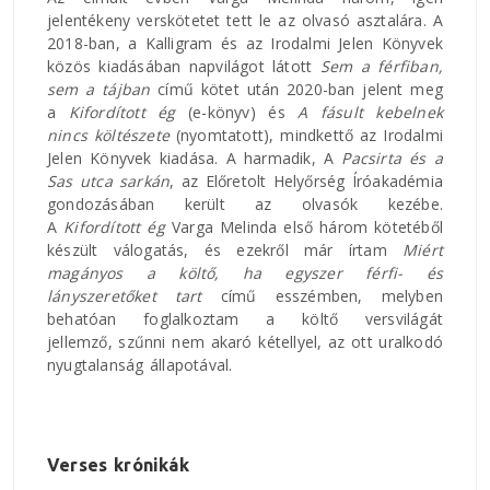
jelentékeny verskötetet tett le az olvasó asztalára. A
2018-ban, a Kalligram és az Irodalmi Jelen Könyvek
közös kiadásában napvilágot látott
Sem a férfiban,
sem a tájban
című kötet után 2020-ban jelent meg
a
Kifordított ég
(e-könyv) és
A fásult kebelnek
nincs költészete
(nyomtatott), mindkettő az Irodalmi
Jelen Könyvek kiadása. A harmadik, A
Pacsirta és a
Sas utca sarkán
, az Előretolt Helyőrség Íróakadémia
gondozásában került az olvasók kezébe.
A
Kifordított ég
Varga Melinda első három kötetéből
készült válogatás, és ezekről már írtam
M
iért
magányos a költő, ha egyszer férfi- és
lányszeretőket tart
című esszémben, melyben
behatóan foglalkoztam a költő versvilágát
jellemző, szűnni nem akaró kétellyel, az ott uralkodó
nyugtalanság állapotával.
Verses krónikák