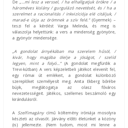
De
„…mi lesz a verssel, / ha elhallgatjuk örökre / a
hároméves kislány / gurgulázó nevetését, és / ha a
szerelmet a racionalitás / inkvizíciója elé citáljuk, /
marad-e útja az örömnek a szív felé.”
(Gyermek) –
teszi fel a kérdést Varga Melinda, és meg is
válaszolja helyettünk: a vers a mindenség gyönyöre,
a gyönyör mindensége.
„A gondolat árnyékában ma szerelem hűsöl, /
kivár, hogy magába ölelje a jóságot, / szelíd
legyen, mint a folyó…”
(A gondolat megfürdik a
Trevi-kútban) A vers képzeletbeli játékot elevenít fel,
egy római út emlékeit, a gondolat különböző
szereplőket személyesít meg. Anita Ekberg bőrébe
bújik, meglátogatja az olasz főváros
nevezetességeit. Játékos, szellemes beszámoló egy
kirándulásról.
A
Szelfimagány
című költemény iróniája mosolyra
készteti az olvasót. Járvány előtti életünket a közöny
(is) jellemezte. (Nem tudom, most mi lenne a