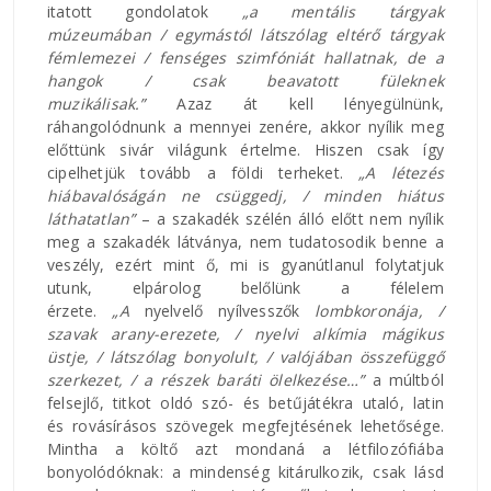
itatott gondolatok
„a mentális tárgyak
múzeumában / egymástól látszólag eltérő tárgyak
fémlemezei / fenséges szimfóniát hallatnak, de a
hangok / csak beavatott füleknek
muzikálisak.”
Azaz át kell lényegülnünk,
ráhangolódnunk a mennyei zenére, akkor nyílik meg
előttünk sivár világunk értelme. Hiszen csak így
cipelhetjük tovább a földi terheket.
„A létezés
hiábavalóságán ne csüggedj, / minden hiátus
láthatatlan”
– a szakadék szélén álló előtt nem nyílik
meg a szakadék látványa, nem tudatosodik benne a
veszély, ezért mint ő, mi is gyanútlanul folytatjuk
utunk, elpárolog belőlünk a félelem
érzete.
„A
nyelvelő nyílvesszők
lombkoronája, /
szavak arany-erezete, / nyelvi alkímia mágikus
üstje, / látszólag bonyolult, / valójában összefüggő
szerkezet, / a részek baráti ölelkezése…”
a múltból
felsejlő, titkot oldó szó- és betűjátékra utaló, latin
és rovásírásos szövegek megfejtésének lehetősége.
Mintha a költő azt mondaná a létfilozófiába
bonyolódóknak: a mindenség kitárulkozik, csak lásd