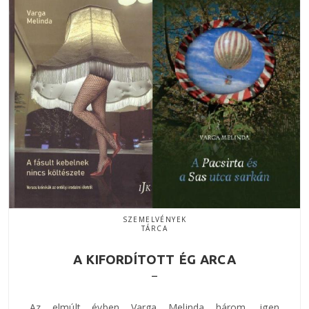
SZEMELVÉNYEK
TÁRCA
A KIFORDÍTOTT ÉG ARCA
Az elmúlt évben Varga Melinda három, igen