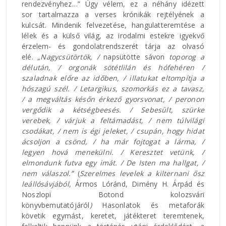
rendezvényhez…” Úgy vélem, ez a néhány idézett
sor tartalmazza a verses krónikák rejtélyének a
kulcsát. Mindenik felvezetése, hangulatteremtése a
lélek és a külső világ, az irodalmi estekre igyekvő
érzelem- és gondolatrendszerét tárja az olvasó
elé.
„Nagycsütörtök, /
napsütötte
sávon
toporog a
délután, / orgonák sötétlilán és hófehéren /
szaladnak előre az időben, / illatukat eltompítja a
hószagú szél. / Letargikus, szomorkás ez a tavasz,
/ a megváltás későn érkező gyorsvonat, / peronon
vergődik a kétségbeesés. / Sebesült, szürke
verebek, / várjuk a feltámadást, / nem túlvilági
csodákat, / nem is égi jeleket, / csupán, hogy hidat
ácsoljon a csönd, / ha már fojtogat a lárma, /
legyen hová menekülni. / Keresztet vetünk, /
elmondunk futva egy imát. / De Isten ma hallgat, /
nem válaszol.”
(
Szerelmes levelek a kilternani ősz
leállósávjából
, Ármos Lóránd, Dimény H. Árpád és
Noszlopi Botond kolozsvári
könyvbemutatójáról
)
Hasonlatok és metaforák
követik egymást, keretet, játékteret teremtenek,