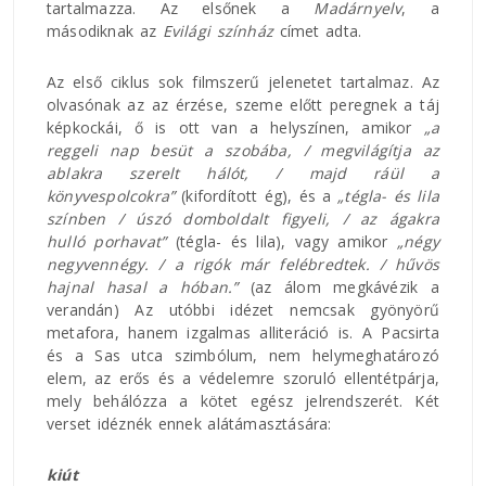
tartalmazza. Az elsőnek a
Madárnyelv
, a
másodiknak az
Evilági színház
címet adta.
Az első ciklus sok filmszerű jelenetet tartalmaz. Az
olvasónak az az érzése, szeme előtt peregnek a táj
képkockái, ő is ott van a helyszínen, amikor
„a
reggeli nap besüt a szobába, / megvilágítja az
ablakra szerelt hálót, / majd ráül a
könyvespolcokra”
(kifordított ég), és a
„tégla- és lila
színben / úszó domboldalt figyeli, / az ágakra
hulló porhavat”
(tégla- és lila), vagy amikor
„négy
negyvennégy. / a rigók már felébredtek. / hűvös
hajnal hasal a hóban.”
(az álom megkávézik a
verandán) Az utóbbi idézet nemcsak gyönyörű
metafora, hanem izgalmas alliteráció is. A Pacsirta
és a Sas utca szimbólum, nem helymeghatározó
elem, az erős és a védelemre szoruló ellentétpárja,
mely behálózza a kötet egész jelrendszerét. Két
verset idéznék ennek alátámasztására:
kiút