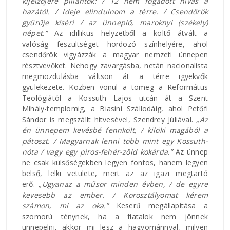
kijelzőjére pillantok: / 12 nem fogadott hívás a
hazától. / Ideje elindulnom a térre. / Csendőrök
gyűrűje kíséri / az ünneplő, maroknyi (székely)
népet.”
Az idillikus helyzetből a költő átvált a
valóság feszültséget hordozó színhelyére, ahol
csendőrök vigyázzák a magyar nemzeti ünnepen
résztvevőket. Nehogy zavargásba, netán nacionalista
megmozdulásba váltson át a térre igyekvők
gyülekezete. Közben vonul a tömeg a Református
Teológiától a Kossuth Lajos utcán át a Szent
Mihály-templomig, a Biasini Szállodáig, ahol Petőfi
Sándor is megszállt hitvesével, Szendrey Júliával.
„Az
én ünnepem kevésbé fennkölt, / kilöki magából a
pátoszt. / Magyarnak lenni több mint egy Kossuth-
nóta / vagy egy piros-fehér-zöld kokárda.”
Az ünnep
ne csak külsőségekben legyen fontos, hanem legyen
belső, lelki vetülete, mert az az igazi megtartó
erő.
„Ugyanaz a műsor minden évben, / de egyre
kevesebb az ember. / Korosztályomat kérem
számon, mi az oka.”
Keserű megállapítása a
szomorú ténynek, ha a fiatalok nem jönnek
ünnepelni, akkor mi lesz a hagyománnyal, milyen