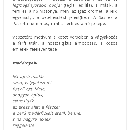
legmagányosabb napja”
(tégla- és lila), a másik, a
férfi és a nő viszonya, mely az igaz örömet, a lelki
egyensúlyt, a beteljesülést jelent(het)i. A Sas és a
Pacsirta nem más, mint a férfi és a nő jelképe.
Visszatérő motívum a kötet verseiben a vágyakozás
a férfi után, a nosztalgikus álmodozás, a közös
emlékek felelevenítése.
madárnyelv
két apró madár
szorgos igyekezetét
figyeli egy ideje,
ahogyan építik,
csinosítják
az eresz alatt a fészket.
a derű madárfiókáit etetik benne.
s ha nagyra nőnek,
reggelente