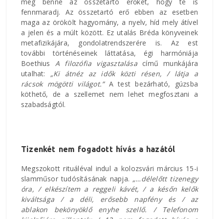
meg benne az összetartó erőket, hogy te is
fennmaradj. Az összetartó erő ebben az esetben
maga az örökölt hagyomány, a nyelv, híd mely átível
a jelen és a múlt között. Ez utalás Bréda könyveinek
metafizikájára, gondolatrendszerére is. Az est
további történéseinek láttatása, égi harmóniája
Boethius
A filozófia vigasztalása
című munkájára
utalhat:
„Ki átnéz az idők közti résen, / látja a
rácsok mögötti világot.”
A test bezárható, gúzsba
köthető, de a szellemet nem lehet megfosztani a
szabadságtól.
Tizenkét nem fogadott hívás a hazától
Megszokott rituáléval indul a kolozsvári március 15-i
slamműsor tudósításának napja.
„…délelőtt tizenegy
óra, / elkészítem a reggeli kávét, / a későn kelők
kiváltsága / a déli, erősebb napfény és / az
ablakon bekönyöklő enyhe szellő. / Telefonom