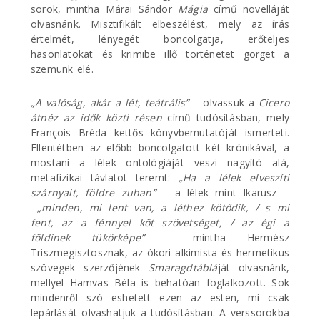
sorok, mintha Márai Sándor
Mágia
című novelláját
olvasnánk. Misztifikált elbeszélést, mely az írás
értelmét, lényegét boncolgatja, erőteljes
hasonlatokat és krimibe illő történetet görget a
szemünk elé.
„A valóság, akár a lét, teátrális”
– olvassuk a
Cicero
átnéz az idők közti résen
című tudósításban, mely
François Bréda kettős könyvbemutatóját ismerteti.
Ellentétben az előbb boncolgatott két krónikával, a
mostani a lélek ontológiáját veszi nagyító alá,
metafizikai távlatot teremt:
„Ha a lélek elveszíti
szárnyait, földre zuhan”
– a lélek mint Ikarusz –
„minden, mi lent van, a léthez kötődik, / s mi
fent, az a fénnyel köt szövetséget, / az égi a
földinek tükörképe”
– mintha Hermész
Triszmegisztosznak, az ókori alkimista és hermetikus
szövegek szerzőjének
Smaragdtáblá
ját olvasnánk,
mellyel Hamvas Béla is behatóan foglalkozott. Sok
mindenről szó eshetett ezen az esten, mi csak
lepárlását olvashatjuk a tudósításban. A verssorokba