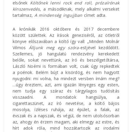
elsőnek
Költőnek lenni rock end roll, prózaírónak
kínszenvedés
, a másodiknak, mely alkalmi verseket
tartalmaz,
A mindenség ingujjban
címet adta.
A krónikák 2016 októbere és 2017 decembere
között születtek. Az írások geneziséről, az ötletről
könyve előszavában a költő így vall: „Minden Molnár
Vilmos
Álljunk meg egy szóra
-estjével kezdődött.
Szellemes, jó hangulatú rendezvény kerekedett
belőle, sokat nevettünk, az író és beszélgetőtársa,
László Noémi is formában volt, csak úgy repkedtek
a poénok. Belém bújt a kisördög, és nem hagyott
nyugodni: mi volna, ha mindezt versben írnám meg?
…úgy éreztem, azt, ami igazán lényeges egy esten,
nem tudja egy száraz és tárgyilagos tudósítás
visszaadni. A mondatok hangsúlya, a
cigarettaszünet, az író nevetése, a költő bájos
mosolya, ízléses ruhája, az épület, a falak, az
évszak és a napszak, és végül, de nem utolsósorban
az, ahogy én érzem magam, aki elmegy az estre, és
hírt adok róla, mind hozzátartozik az irodalmi