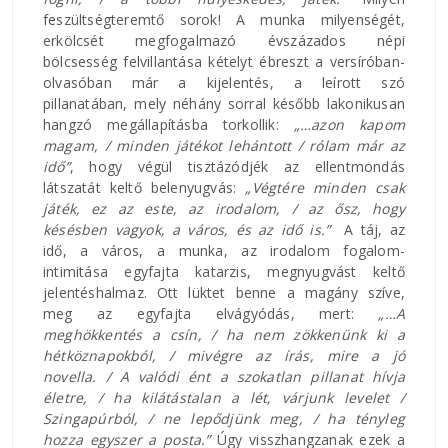
feszültségteremtő sorok! A munka milyenségét,
erkölcsét megfogalmazó évszázados népi
bölcsesség felvillantása kételyt ébreszt a versíróban-
olvasóban már a kijelentés, a leírott szó
pillanatában, mely néhány sorral később lakonikusan
hangzó megállapításba torkollik:
„…azon kapom
magam, / minden játékot lehántott / rólam már az
idő”
, hogy végül tisztázódjék az ellentmondás
látszatát keltő belenyugvás:
„Végtére minden csak
játék, ez az este, az irodalom, / az ősz, hogy
késésben vagyok, a város, és az idő is.”
A táj, az
idő, a város, a munka, az irodalom fogalom-
intimitása egyfajta katarzis, megnyugvást keltő
jelentéshalmaz. Ott lüktet benne a magány szíve,
meg az egyfajta elvágyódás, mert:
„…A
meghökkentés a csín, / ha nem zökkenünk ki a
hétköznapokból, / mivégre az írás, mire a jó
novella. / A valódi ént a szokatlan pillanat hívja
életre, / ha kilátástalan a lét, várjunk levelet /
Szingapúrból, / ne lepődjünk meg, / ha tényleg
hozza egyszer a posta.”
Úgy visszhangzanak ezek a