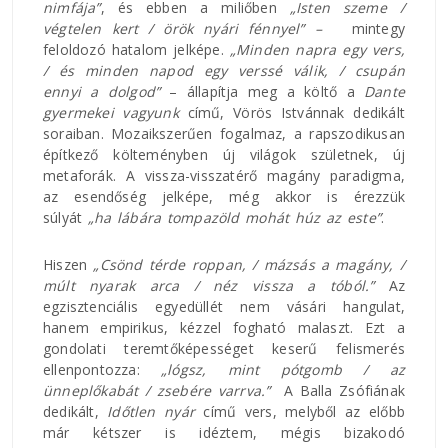
nimfája”
, és ebben a miliőben
„Isten szeme /
végtelen kert / örök nyári fénnyel” –
mintegy
feloldozó hatalom jelképe.
„Minden napra egy vers,
/ és minden napod egy verssé válik, / csupán
ennyi a dolgod”
– állapítja meg a költő a
Dante
gyermekei vagyunk
című, Vörös Istvánnak dedikált
soraiban. Mozaikszerűen fogalmaz, a rapszodikusan
építkező költeményben új világok születnek, új
metaforák. A vissza-visszatérő magány paradigma,
az esendőség jelképe, még akkor is érezzük
súlyát
„ha lábára tompazöld mohát húz az este”
.
Hiszen
„Csönd térde roppan, / mázsás a magány, /
múlt nyarak arca / néz vissza a tóból.”
Az
egzisztenciális egyedüllét nem vásári hangulat,
hanem empirikus, kézzel fogható malaszt. Ezt a
gondolati teremtőképességet keserű felismerés
ellenpontozza:
„lógsz, mint pótgomb / az
ünneplőkabát / zsebére varrva.”
A Balla Zsófiának
dedikált,
Időtlen nyár
című vers, melyből az előbb
már kétszer is idéztem, mégis bizakodó