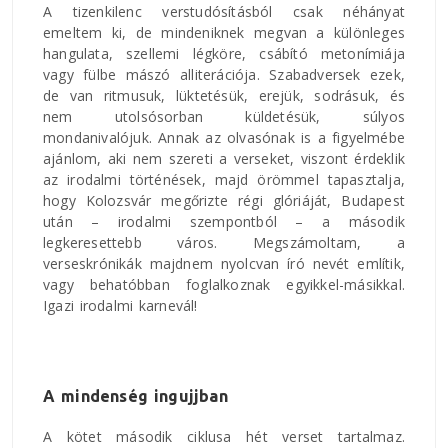
A tizenkilenc verstudósításból csak néhányat
emeltem ki, de mindeniknek megvan a különleges
hangulata, szellemi légköre, csábító metonímiája
vagy fülbe mászó alliterációja. Szabadversek ezek,
de van ritmusuk, lüktetésük, erejük, sodrásuk, és
nem utolsósorban küldetésük, súlyos
mondanivalójuk. Annak az olvasónak is a figyelmébe
ajánlom, aki nem szereti a verseket, viszont érdeklik
az irodalmi történések, majd örömmel tapasztalja,
hogy Kolozsvár megőrizte régi glóriáját, Budapest
után – irodalmi szempontból – a második
legkeresettebb város. Megszámoltam, a
verseskrónikák majdnem nyolcvan író nevét említik,
vagy behatóbban foglalkoznak egyikkel-másikkal.
Igazi irodalmi karnevál!
A mindenség ingujjban
A kötet második ciklusa hét verset tartalmaz.