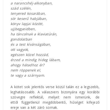
a narancshéj-alkonyban,
szád szélén,
tenyered kosarában,
sör keserű habjában,
könyv lapjai között,
ujjbegyeidben,
ha táncolnak a klaviatúrán,
gondolatban
és a test kívánságában,
ott vagyok,
egészen közel hozzád,
érzed a mindig hideg lábam,
ahogy hátadhoz ér?
nem röppenek el,
te vagy a szárnyam.
A kötet sok jelentős verse közül talán ez a legszebb,
leghatásosabb. A válaszvers bizonyára egy korábbi
szövegre reflektál, melyet nem ismerünk, de
ettől függetlenül megdöbbentő, hűséget kifejező
ereje van a két záró sornak.