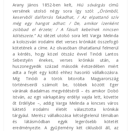
Arany János 1852-ben kelt,
H
iú sóvárgás
című
versének utolsó négy sora így szól:
„Örömből,
keservből dalforrás fakadhat, / Az elpattanó szív
még egy hangot adhat: / De, amikor ízenként
zsibbad el érzete; / A fásult kebelnek nincsen
költészete.”
Az idézet utolsó sora lett Varga Melinda
a kolozsvári irodalmi élet verses krónikáit összefogó
kötetének a címe. Az olvasóban óhatatlanul felmerül
a kérdés, hogy közel ötszáz évvel Tinódi Lantos
Sebestyén énekes, verses krónikái után, a
huszonegyedik század második évtizedében miért
adta a fejét egy költő ehhez hasonló vállalkozásra.
Míg Tinódi a török bitorolta Magyarország
történéseiről számolt be, többek között Eger
várának diadalmas megvédéséről – és amikor Dobó
István, az egri várkapitány erdélyi vajda lett, követte
őt Erdélybe –, addig Varga Melinda a kincses város
lüktető irodalmi életét választotta krónikái
tárgyául. Merész vállalkozása kétségtelenül témában
és látásmódban egyik legerősebb kötetét
eredményezte. A gyűjtemény két ciklusból áll, az