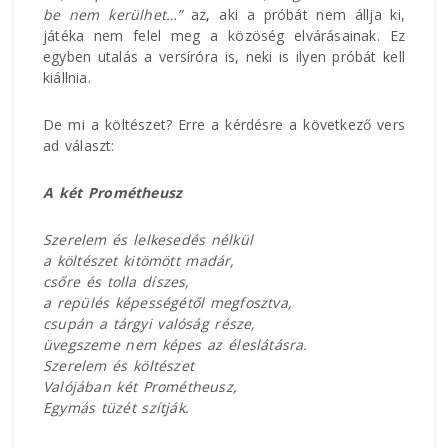
be nem kerülhet…”
az, aki a próbát nem állja ki,
játéka nem felel meg a közöség elvárásainak. Ez
egyben utalás a versíróra is, neki is ilyen próbát kell
kiállnia.
De mi a költészet? Erre a kérdésre a következő vers
ad választ:
A két Prométheusz
Szerelem és lelkesedés nélkül
a költészet kitömött madár,
csőre és tolla díszes,
a repülés képességétől megfosztva,
csupán a tárgyi valóság része,
üvegszeme nem képes az éleslátásra.
Szerelem és költészet
Valójában két Prométheusz,
Egymás tüzét szítják.