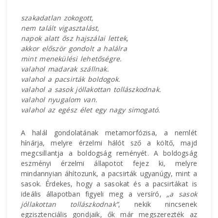
szakadatlan zokogott,
nem talált vigasztalást,
napok alatt ősz hajszálai lettek,
akkor először gondolt a halálra
mint menekülési lehetőségre.
valahol madarak szállnak.
valahol a pacsirták boldogok.
valahol a sasok jóllakottan tollászkodnak.
valahol nyugalom van.
valahol az egész élet egy nagy simogató.
A halál gondolatának metamorfózisa, a nemlét
hínárja, melyre érzelmi hálót sző a költő, majd
megcsillantja a boldogság reményét. A boldogság
eszményi érzelmi állapotot fejez ki, melyre
mindannyian áhítozunk, a pacsirták ugyanúgy, mint a
sasok. Érdekes, hogy a sasokat és a pacsirtákat is
ideális állapotban figyeli meg a versíró,
„a sasok
jóllakottan tollászkodnak”
, nekik nincsenek
egzisztenciális gondjaik, ők már megszerezték az