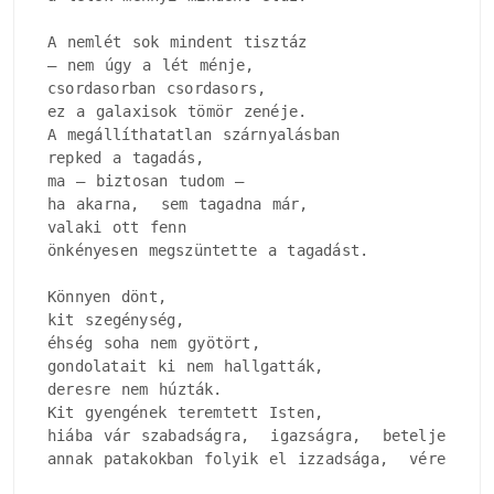
A nemlét sok mindent tisztáz

– nem úgy a lét ménje, 

csordasorban csordasors, 

ez a galaxisok tömör zenéje.

A megállíthatatlan szárnyalásban

repked a tagadás, 

ma – biztosan tudom –

ha akarna,  sem tagadna már, 

valaki ott fenn

önkényesen megszüntette a tagadást.

Könnyen dönt, 

kit szegénység, 

éhség soha nem gyötört, 

gondolatait ki nem hallgatták, 

deresre nem húzták.

Kit gyengének teremtett Isten, 

hiába vár szabadságra,  igazságra,  beteljesedésr
annak patakokban folyik el izzadsága,  vére.