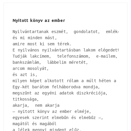
Nyitott könyv az ember
Nyilvántartanak eszmét,  gondolatot,  emléket, 

és mi minden mást, 

amire most ki sem térek.

E nyilvános nyilvántartásban lakom elégedetten.

Tudják lakcímem,  telefonszámom,  e-mailem, 

bankszámlám,  lábbelim méretét, 

arcom mosolyát, 

és azt is, 

milyen képet alkotott rólam a múlt héten a tomogr
Egy-két barátom felháborodva mondja, 

megszűnt az egyéni adatok diszkréciója, 

titkossága, 

akarja,  nem akarja

– nyitott könyv az ember elméje, 

egyesek szerint elmebűn és elmebűz –, 

magától és magából

a lélek mennyi mindent elűz.
