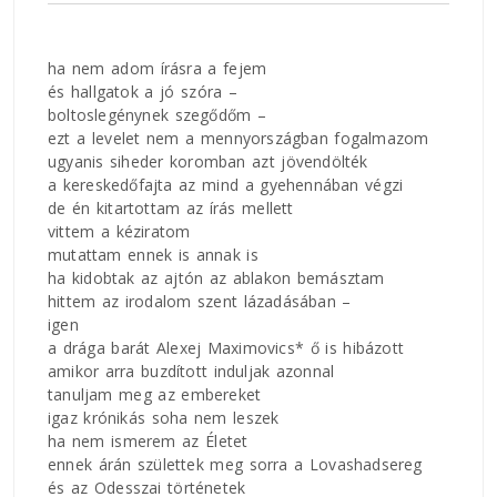
ha nem adom írásra a fejem
és hallgatok a jó szóra –
boltoslegénynek szegődőm –
ezt a levelet nem a mennyországban fogalmazom
ugyanis siheder koromban azt jövendölték
a kereskedőfajta az mind a gyehennában végzi
de én kitartottam az írás mellett
vittem a kéziratom
mutattam ennek is annak is
ha kidobtak az ajtón az ablakon bemásztam
hittem az irodalom szent lázadásában –
igen
a drága barát Alexej Maximovics* ő is hibázott
amikor arra buzdított induljak azonnal
tanuljam meg az embereket
igaz krónikás soha nem leszek
ha nem ismerem az Életet
ennek árán születtek meg sorra a Lovashadsereg
és az Odesszai történetek