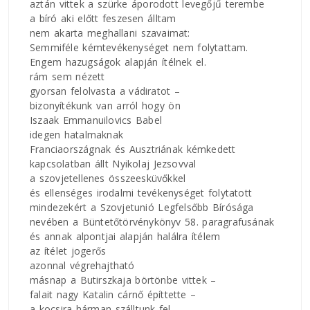
aztán vittek a szürke áporodott levegőjű terembe
a bíró aki előtt feszesen álltam
nem akarta meghallani szavaimat:
Semmiféle kémtevékenységet nem folytattam.
Engem hazugságok alapján ítélnek el.
rám sem nézett
gyorsan felolvasta a vádiratot –
bizonyítékunk van arról hogy ön
Iszaak Emmanuilovics Babel
idegen hatalmaknak
Franciaországnak és Ausztriának kémkedett
kapcsolatban állt Nyikolaj Jezsovval
a szovjetellenes összeesküvőkkel
és ellenséges irodalmi tevékenységet folytatott
mindezekért a Szovjetunió Legfelsőbb Bírósága
nevében a Büntetőtörvénykönyv 58. paragrafusának
és annak alpontjai alapján halálra ítélem
az ítélet jogerős
azonnal végrehajtható
másnap a Butirszkaja börtönbe vittek –
falait nagy Katalin cárnő építtette –
a kocsira hárman szálltunk fel