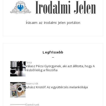
Írásaim az Irodalmi Jelen portálon
Legfrissebb
Tárca
Válasz Pécsi Györgyinek, aki azt állította, hogy A
résből kilóg a filozófia
Recenziók
Juhász Kristóf: Az együttérzés melankóliája
Események