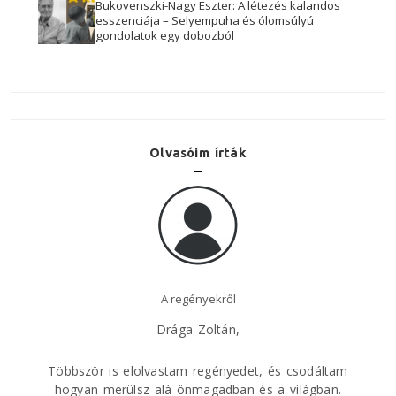
Bukovenszki-Nagy Eszter: A létezés kalandos
esszenciája – Selyempuha és ólomsúlyú
gondolatok egy dobozból
Olvasóim írták
Nagyszerű regény!
,
Legutóbb, mikor a Vaskaputól és Krassó-Szö
jöttünk visszafelé októberben, a Jelen Há
kaptam meg Zoltán legújabb könyvét, a
edet, és csodáltam
gondolom, hogy
létezeme
t.
n és a világban.