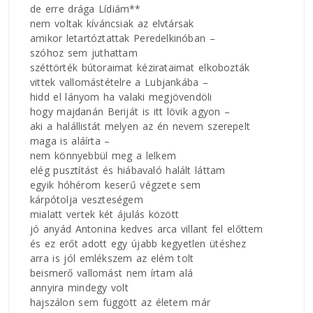
de erre drága Lídiám**
nem voltak kíváncsiak az elvtársak
amikor letartóztattak Peredelkinóban –
szóhoz sem juthattam
széttörték bútoraimat kézirataimat elkobozták
vittek vallomástételre a Lubjankába –
hidd el lányom ha valaki megjövendöli
hogy majdanán Beriját is itt lövik agyon –
aki a halállistát melyen az én nevem szerepelt
maga is aláírta –
nem könnyebbül meg a lelkem
elég pusztítást és hiábavaló halált láttam
egyik hóhérom keserű végzete sem
kárpótolja veszteségem
mialatt vertek két ájulás között
jó anyád Antonina kedves arca villant fel előttem
és ez erőt adott egy újabb kegyetlen ütéshez
arra is jól emlékszem az elém tolt
beismerő vallomást nem írtam alá
annyira mindegy volt
hajszálon sem függött az életem már