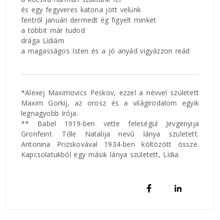
és egy fegyveres katona jött velünk
fentről januári dermedt ég figyelt minket
a többit már tudod
drága Lídiám
a magasságos Isten és a jó anyád vigyázzon reád
*Alexej Maximovics Peskov, ezzel a névvel született
Maxim Gorkij, az orosz és a világirodalom egyik
legnagyobb írója.
** Babel 1919-ben vette feleségül Jevgenyija
Gronfeint. Tőle Natalija nevű lánya született.
Antonina Prizskovával 1934-ben költözött össze.
Kapcsolatukból egy másik lánya született, Lídia.