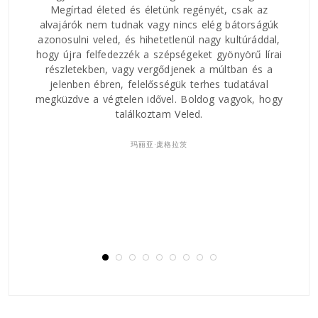
egényét, csak az
cs elég bátorságúk
Nagy érdeklődéssel olvastam végig, szó sz
l nagy kultúráddal,
végig, nemigen lehetett letenni.
eket gyönyörű lírai
ek a múltban és a
Ezúttal is köszönöm Zoltánnak, illetve a J
 terhes tudatával
Kiadónak, hogy ez a könyv megszületett. M
oldog vagyok, hogy
nyomtatott online történetet olvastam vo
ed.
Nagyszerű regény!
Barátsággal,
Gábor