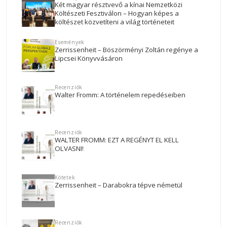
Két magyar résztvevő a kínai Nemzetközi
Költészeti Fesztiválon – Hogyan képes a
költészet közvetíteni a világ történeteit
Események
Zerrissenheit – Böszörményi Zoltán regénye a
Lipcsei Könyvvásáron
Recenziók
Walter Fromm: A történelem repedéseiben
Recenziók
WALTER FROMM: EZT A REGÉNYT EL KELL
OLVASNI!
Kötetek
Zerrissenheit – Darabokra tépve németül
Recenziók