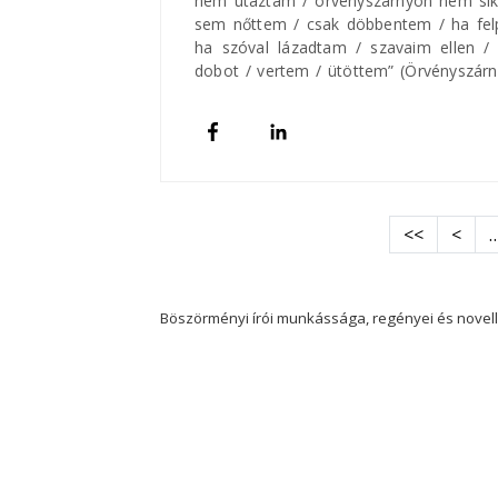
nem utaztam / örvényszárnyon nem sikl
sem nőttem / csak döbbentem / ha felp
ha szóval lázadtam / szavaim ellen /
dobot / vertem / ütöttem” (Örvényszár
Oldalszámozás
Első oldal
Előző
<<
<
Böszörményi írói munkássága, regényei és novell