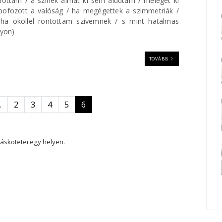
ottam / a színek álmát ki sem aludtam / melegét ki
ofozott a valóság / ha megégettek a szimmetriák /
 ha ököllel rontottam szívemnek / s mint hatalmas
nyon)
TOVÁBB
 oldal
…
2
3
4
5
6
áskötetei egy helyen.