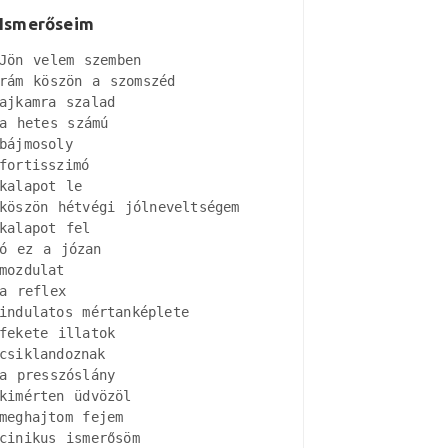
Ismerőseim
Jön velem szemben

rám köszön a szomszéd

ajkamra szalad

a hetes számú

bájmosoly

fortisszimó

kalapot le

köszön hétvégi jólneveltségem

kalapot fel

ó ez a józan

mozdulat

a reflex

indulatos mértanképlete

fekete illatok

csiklandoznak

a presszóslány

kimérten üdvözöl

meghajtom fejem

cinikus ismerősöm
