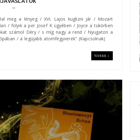
MJAVASLATOK
lal meg a lényeg / XVI. Lajos kuglizni jár / Mozart
lan / folyik a per Josef K ügyében / Joyce a tükörben
okat számol Déry / s míg nagy a rend / Nyugaton a
rópában / a legújabb atomfegyverek” (Kapcsolnak)
TOVÁBB