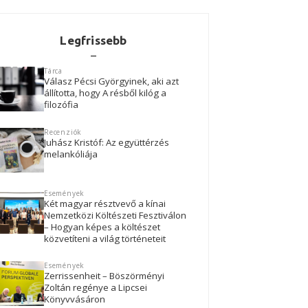
Legfrissebb
Tárca
Válasz Pécsi Györgyinek, aki azt
állította, hogy A résből kilóg a
filozófia
Recenziók
Juhász Kristóf: Az együttérzés
melankóliája
Események
Két magyar résztvevő a kínai
Nemzetközi Költészeti Fesztiválon
– Hogyan képes a költészet
közvetíteni a világ történeteit
Események
Zerrissenheit – Böszörményi
Zoltán regénye a Lipcsei
Könyvvásáron