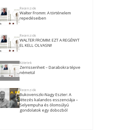
Recenziók
Walter Fromm: A történelem
repedéseiben
Recenziók
WALTER FROMM: EZT A REGÉNYT
EL KELL OLVASNI!
Kötetek
Zerrissenheit – Darabokra tépve
németül
Recenziók
Bukovenszki-Nagy Eszter: A
létezés kalandos esszenciája –
Selyempuha és ólomsúlyú
gondolatok egy dobozból