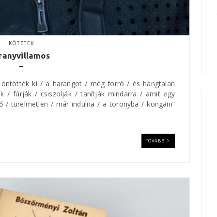
KÖTETEK
ranyvillamos
t öntötték ki / a harangot / még forró / és hangtalan
k / fúrják / csiszolják / tanítják mindarra / amit egy
ő / türelmetlen / már indulna / a toronyba / kongani”
TOVÁBB