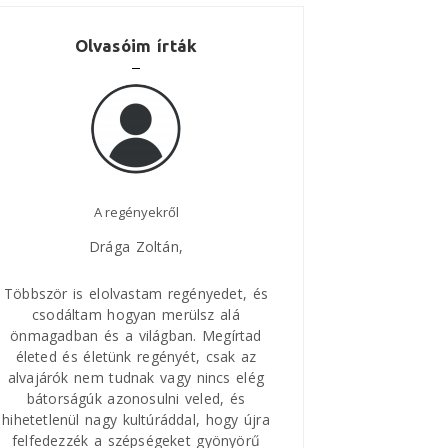
Olvasóim írták
A regényekről
Nagyszerű regé
Drága Zoltán,
Legutóbb, mikor a Va
Krassó-Szörényből jöttü
októberben, a Jelen H
Többször is elolvastam regényedet, és
meg Zoltán legújabb kö
csodáltam hogyan merülsz alá
gondolom, hogy
l
önmagadban és a világban. Megírtad
életed és életünk regényét, csak az
alvajárók nem tudnak vagy nincs elég
Nagy érdeklődéssel olvas
bátorságúk azonosulni veled, és
szerint végig, nemigen le
hihetetlenül nagy kultúráddal, hogy újra
felfedezzék a szépségeket gyönyörű
Ezúttal is köszönöm Zoltá