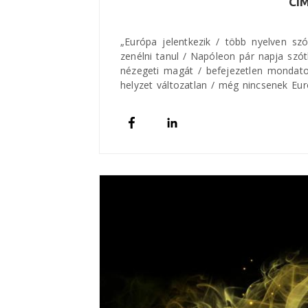
CÍ
„Európa jelentkezik / több nyelven szó
zenélni tanul / Napóleon pár napja szót
nézegeti magát / befejezetlen mondat
helyzet változatlan / még nincsenek Eu