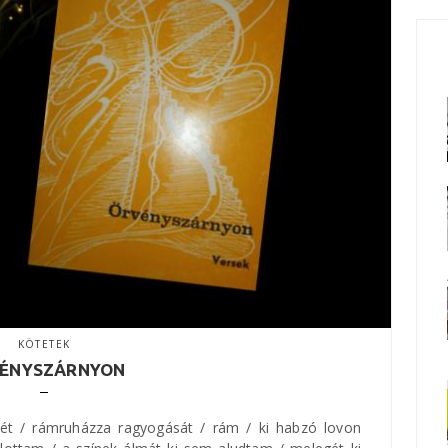
KÖTETEK
ÉNYSZÁRNYON
 rét / rámruházza ragyogását / rám / ki habzó lovon