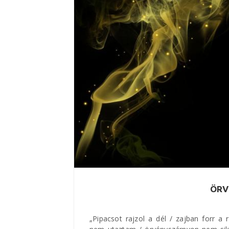
ÖRV
„Pipacsot rajzol a dél / zajban forr a