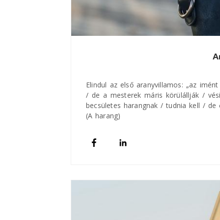
A
Elindul az első aranyvillamos: „az imén
/ de a mesterek máris körülállják / vési
becsületes harangnak / tudnia kell / de 
(A harang)