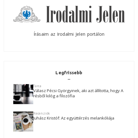
Írásaim az Irodalmi Jelen portálon
Legfrissebb
Tárca
Válasz Pécsi Györgyinek, aki azt állította, hogy A
résből kilóg a filozófia
Recenziók
Juhász Kristóf: Az együttérzés melankóliája