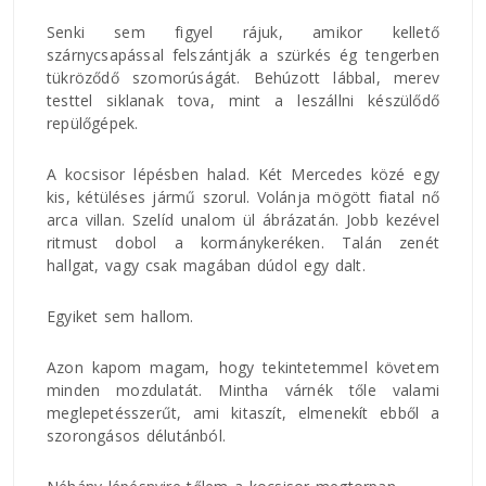
Senki sem figyel rájuk, amikor kellető
szárnycsapással felszántják a szürkés ég tengerben
tükröződő szomorúságát. Behúzott lábbal, merev
testtel siklanak tova, mint a leszállni készülődő
repülőgépek.
A kocsisor lépésben halad. Két Mercedes közé egy
kis, kétüléses jármű szorul. Volánja mögött fiatal nő
arca villan. Szelíd unalom ül ábrázatán. Jobb kezével
ritmust dobol a kormánykeréken. Talán zenét
hallgat, vagy csak magában dúdol egy dalt.
Egyiket sem hallom.
Azon kapom magam, hogy tekintetemmel követem
minden mozdulatát. Mintha várnék tőle valami
meglepetésszerűt, ami kitaszít, elmenekít ebből a
szorongásos délutánból.