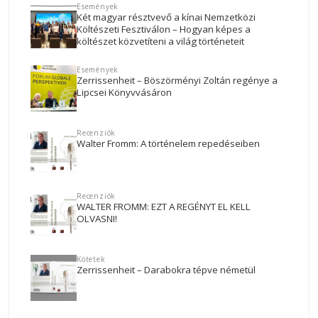
Események
Két magyar résztvevő a kínai Nemzetközi
Költészeti Fesztiválon – Hogyan képes a
költészet közvetíteni a világ történeteit
Események
Zerrissenheit – Böszörményi Zoltán regénye a
Lipcsei Könyvvásáron
Recenziók
Walter Fromm: A történelem repedéseiben
Recenziók
WALTER FROMM: EZT A REGÉNYT EL KELL
OLVASNI!
Kötetek
Zerrissenheit – Darabokra tépve németül