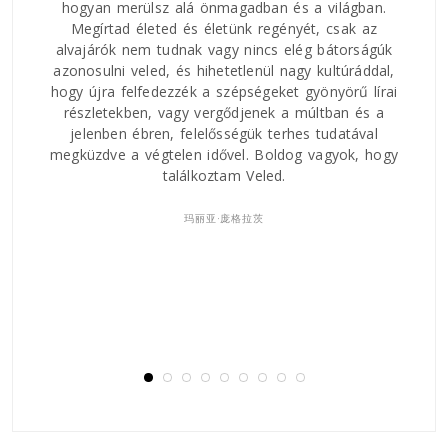
, a
hogyan merülsz alá önmagadban és a világban.
Megírtad életed és életünk regényét, csak az
alvajárók nem tudnak vagy nincs elég bátorságúk
Nag
azonosulni veled, és hihetetlenül nagy kultúráddal,
hogy újra felfedezzék a szépségeket gyönyörű lírai
részletekben, vagy vergődjenek a múltban és a
Ez
jelenben ébren, felelősségük terhes tudatával
Kia
megküzdve a végtelen idővel. Boldog vagyok, hogy
ny
találkoztam Veled.
玛丽亚·庞格拉茨