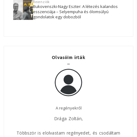
Recenziók
Bukovenszki-Nagy Eszter: A létezés kalandos
esszenciája – Selyempuha és ólomsúlyú
gondolatok egy dobozból
Olvasóim írták
A regényekről
Drága Zoltán,
Legut
jö
k
ppen
Többször is elolvastam regényedet, és csodáltam