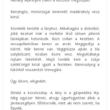
Néhány lépésnyire tőlem a kocsisor megtorpan.
Benzingőz, motorzajjal keveredő madársikoly vesz
körül.
Közelebb kerülök a lányhoz. Abbahagyta a dobolást.
Jobb kezével már a mellette lévő ülésen pihenő
táskájában kotorászik. Rúzs csillan a kezében. A
visszapillantóban keresi az arcát. Megigazítja a
tükröt. Már benne van. Végighúzza ajkán a lila
szépítőszert. Közben észre vesz. Megsétáltatja
rajtam tekintetét. Majd tovább keni a szája
szélét.Végül kicsit igazít a festéken. Rámosolyog a
tükörből visszanéző önmagára.
Úgy látom, elégedett.
Elindul a kocsioszlop. A lány is a gázpedálra lép.
Még egyszer felmér, ahogy ügyefogyottan állok a
járdaszegélyen. Elfintorodik, mint aki nem szereti, ha
figyelik.