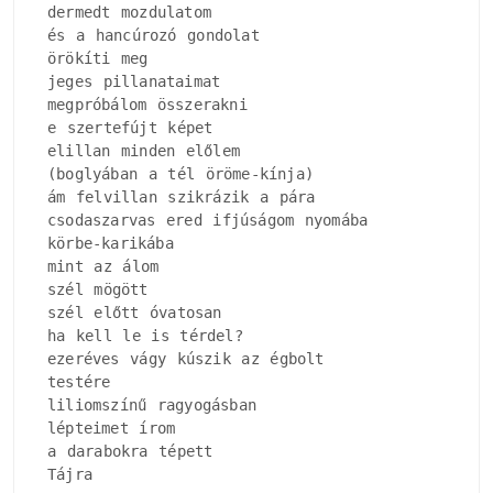
dermedt mozdulatom

és a hancúrozó gondolat

örökíti meg

jeges pillanataimat

megpróbálom összerakni

e szertefújt képet

elillan minden előlem

(boglyában a tél öröme-kínja)

ám felvillan szikrázik a pára

csodaszarvas ered ifjúságom nyomába

körbe-karikába

mint az álom

szél mögött

szél előtt óvatosan

ha kell le is térdel?

ezeréves vágy kúszik az égbolt

testére

liliomszínű ragyogásban

lépteimet írom

a darabokra tépett

Tájra