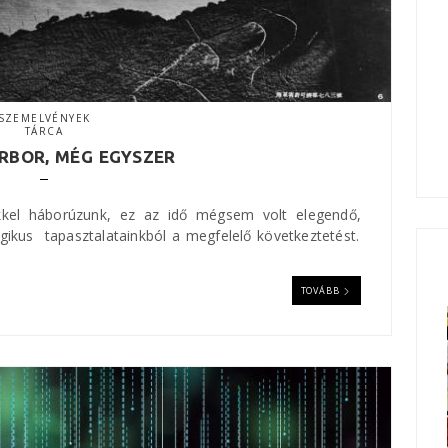
SZEMELVÉNYEK
TÁRCA
RBOR, MÉG EGYSZER
kkel háborúzunk, ez az idő mégsem volt elegendő,
agikus tapasztalatainkból a megfelelő következtetést.
TOVÁBB