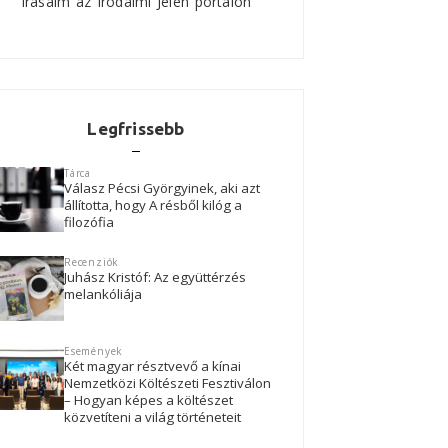
Írásaim az Irodalmi Jelen portálon
Legfrissebb
Tárca
Válasz Pécsi Györgyinek, aki azt
állította, hogy A résből kilóg a
filozófia
Recenziók
Juhász Kristóf: Az együttérzés
melankóliája
Események
Két magyar résztvevő a kínai
Nemzetközi Költészeti Fesztiválon
– Hogyan képes a költészet
közvetíteni a világ történeteit