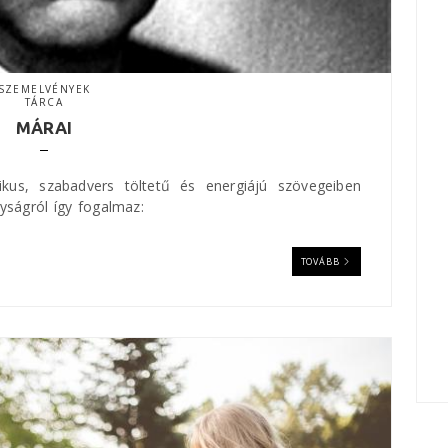
bátorságúk azonosulni veled, és
hihetetlenül nagy kultúráddal, hogy újra
felfedezzék a szépségeket gyönyörű
lírai részletekben, vagy vergődjenek a
SZEMELVÉNYEK
TÁRCA
múltban és a jelenben ébren,
felelősségük terhes tudatával
MÁRAI
megküzdve a végtelen idővel. Boldog
vagyok, hogy találkoztam Veled.
kus, szabadvers töltetű és energiájú szövegeiben
yságról így fogalmaz:
玛丽亚·庞格拉茨
TOVÁBB