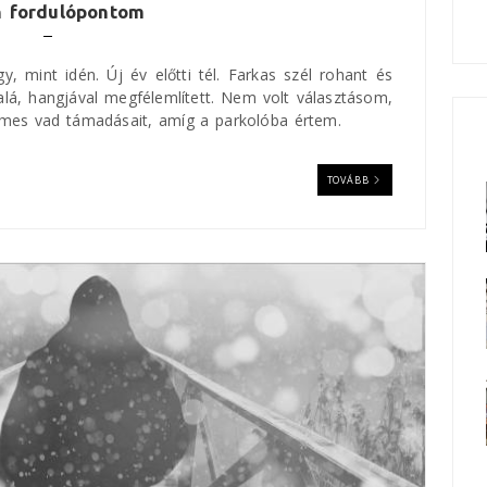
n fordulópontom
y, mint idén. Új év előtti tél. Farkas szél rohant és
lá, hangjával megfélemlített. Nem volt választásom,
lmes vad támadásait, amíg a parkolóba értem.
TOVÁBB