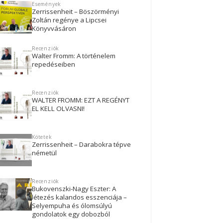
Események
Zerrissenheit – Böszörményi
Zoltán regénye a Lipcsei
Könyvvásáron
Recenziók
Walter Fromm: A történelem
repedéseiben
Recenziók
WALTER FROMM: EZT A REGÉNYT
EL KELL OLVASNI!
Kötetek
Zerrissenheit – Darabokra tépve
németül
Recenziók
Bukovenszki-Nagy Eszter: A
létezés kalandos esszenciája –
Selyempuha és ólomsúlyú
gondolatok egy dobozból