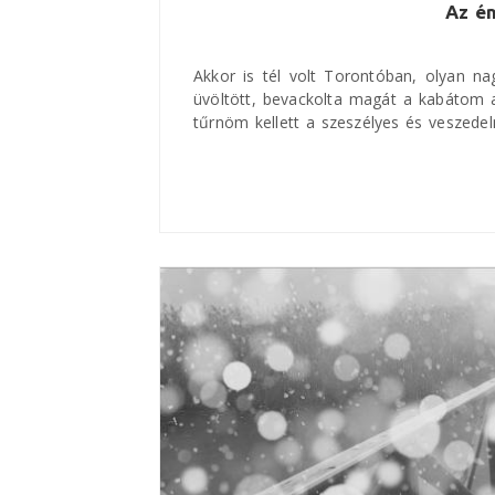
Az é
Akkor is tél volt Torontóban, olyan nag
üvöltött, bevackolta magát a kabátom a
tűrnöm kellett a szeszélyes és veszede