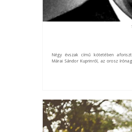
Négy évszak című kötetében aforiszti
Márai Sándor Kuprinról, az orosz írónag