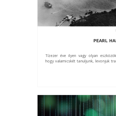
PEARL HA
Tízezer éve ilyen vagy olyan eszközö
hogy valamicskét tanuljunk, levonjuk tr