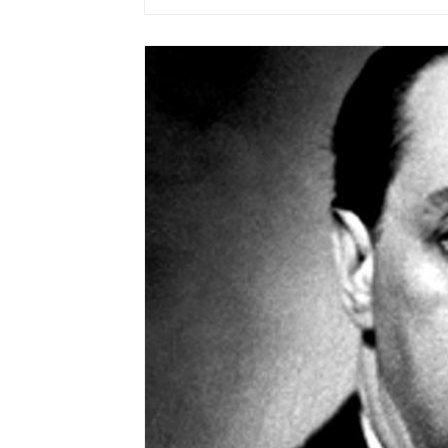
Dé
Nagyon szépe
vagy éppen 
szerző a szav
és a k
műveltségünkk