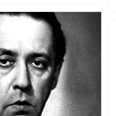
A semmi bőre
A regényekről
nes Gabriella
Drága Zoltán,
n, találóan, meglepően
Többször is elolvastam regényedet, és
megtorpantóan bánik a
csodáltam hogyan merülsz alá
akkal, a magyar nyelvvel
önmagadban és a világban. Megírtad
ulturális, irodalmi
életed és életünk regényét, csak az
el – egyszerre. (
Moly.hu
)
alvajárók nem tudnak vagy nincs elég