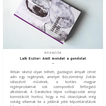
RECENZIÓK
Laik Eszter: Amit mondat a gondolat
Ritkán sikerül olyan telített, gazdagon árnyalt címet
adni egy regénynek, amelyet Böszörményi Zoltán
választott művének, a kortárs magyar
regényirodalmat sok szempontból felforgató
alkotásnak. A Darabokra tépve szókapcsolat annyi
konnotációt hordoz, hogy a mű olvasójának még
sokáig villannak be a jobbnál jobb képzettársítások