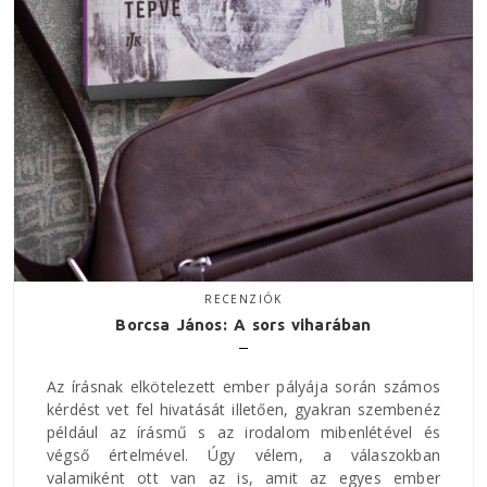
RECENZIÓK
Borcsa János: A sors viharában
Az írásnak elkötelezett ember pályája során számos
kérdést vet fel hivatását illetően, gyakran szembenéz
például az írásmű s az irodalom mibenlétével és
végső értelmével. Úgy vélem, a válaszokban
valamiként ott van az is, amit az egyes ember