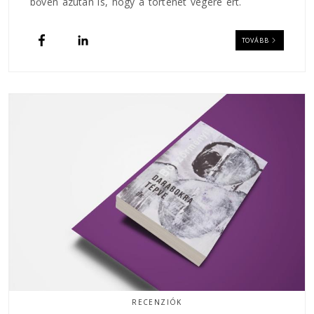
bőven azután is, hogy a történet végére ért.
TOVÁBB
RECENZIÓK