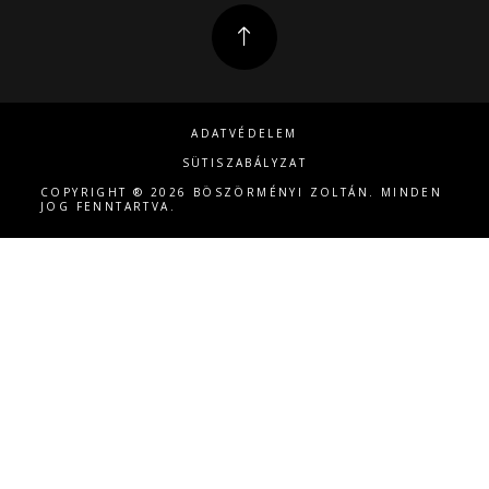
ADATVÉDELEM
SÜTISZABÁLYZAT
COPYRIGHT ® 2026 BÖSZÖRMÉNYI ZOLTÁN. MINDEN
JOG FENNTARTVA.