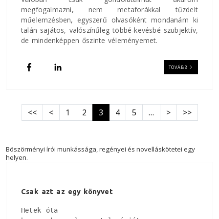
megfogalmazni, nem metaforákkal tűzdelt
műelemzésben, egyszerű olvasóként mondanám ki
talán sajátos, valószínűleg többé-kevésbé szubjektív,
de mindenképpen őszinte véleményemet.
TOVÁBB
Oldalszámozás
Első oldal
Előző oldal
Következő old
Utolsó old
<<
<
1
2
3
4
5
…
>
>>
Böszörményi írói munkássága, regényei és novelláskötetei egy
helyen.
Csak azt az egy könyvet
Hetek óta
