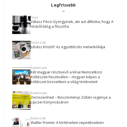
Legfrissebb
Tárca
Válasz Pécsi Györgyinek, aki azt állította, hogy A
résből kilóg a filozófia
Recenziók
Juhász Kristóf: Az együttérzés melankóliája
Események
Két magyar résztvevő a kínai Nemzetközi
Költészeti Fesztiválon – Hogyan képes a
költészet közvetíteni a világ történeteit
Események
Zerrissenheit – Böszörményi Zoltán regénye a
Lipcsei Könyvvásáron
Recenziók
Walter Fromm: A történelem repedéseiben