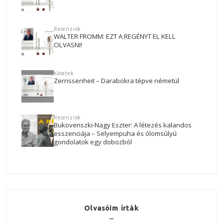
Recenziók
WALTER FROMM: EZT A REGÉNYT EL KELL
OLVASNI!
Kötetek
Zerrissenheit – Darabokra tépve németül
Recenziók
Bukovenszki-Nagy Eszter: A létezés kalandos
esszenciája – Selyempuha és ólomsúlyú
gondolatok egy dobozból
Olvasóim írták