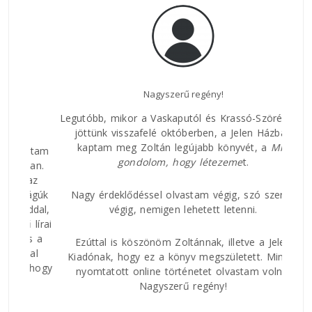
Nagyszerű regény!
Az E
Legutóbb, mikor a Vaskaputól és Krassó-Szörényből
jöttünk visszafelé októberben, a Jelen Házban
kaptam meg Zoltán legújabb könyvét, a
Míg
áltam
Nagy
gondolom, hogy
létezeme
t.
ban.
rövi
 az
és h
ságúk
Nagy érdeklődéssel olvastam végig, szó szerint
csat
ddal,
végig, nemigen lehetett letenni.
közt
 lírai
és a
Ezúttal is köszönöm Zoltánnak, illetve a Jelen
val
Kiadónak, hogy ez a könyv megszületett. Mintha
 hogy
nyomtatott online történetet olvastam volna.
Nagyszerű regény!