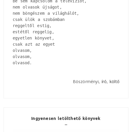
be sem kapcsolom a televíziót, 

nem olvasok újságot, 

nem böngészem a világhálót, 

csak ülök a szobámban

reggeltől estig, 

estétől reggelig, 

egyetlen könyvet, 

csak azt az egyet

olvasom, 

olvasom, 

olvasod.
Böszörményi,
író
,
költő
Ingyenesen letölthető könyvek