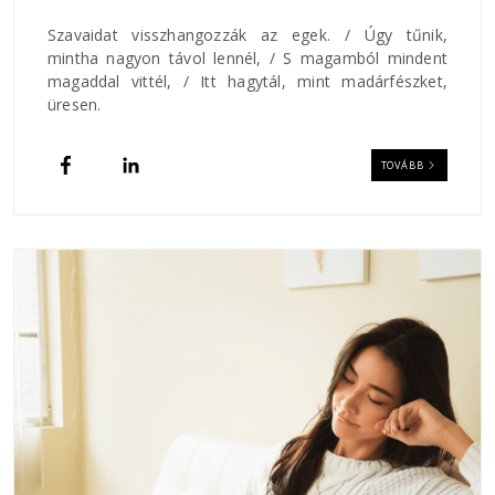
Szavaidat visszhangozzák az egek. / Úgy tűnik,
mintha nagyon távol lennél, / S magamból mindent
magaddal vittél, / Itt hagytál, mint madárfészket,
üresen.
TOVÁBB