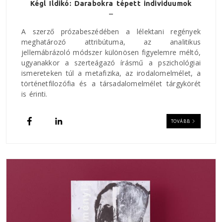
Kégl Ildikó: Darabokra tépett individuumok
A szerző prózabeszédében a lélektani regények
meghatározó attribútuma, az analitikus
jellemábrázoló módszer különösen figyelemre méltó,
ugyanakkor a szerteágazó írásmű a pszichológiai
ismereteken túl a metafizika, az irodalomelmélet, a
történetfilozófia és a társadalomelmélet tárgykörét
is érinti.
TOVÁBB