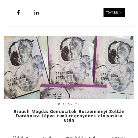
TOVÁBB
RECENZIÓK
Brauch Magda: Gondolatok Böszörményi Zoltán
Darabokra tépve című regényének elolvasása
után
Valóban csak gondolataimat akarom