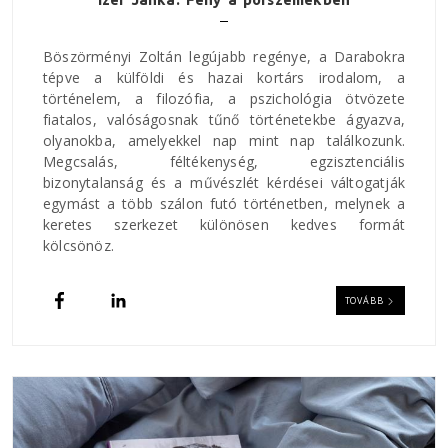
Böszörményi Zoltán legújabb regénye, a Darabokra
tépve a külföldi és hazai kortárs irodalom, a
történelem, a filozófia, a pszichológia ötvözete
fiatalos, valóságosnak tűnő történetekbe ágyazva,
olyanokba, amelyekkel nap mint nap találkozunk.
Megcsalás, féltékenység, egzisztenciális
bizonytalanság és a művészlét kérdései váltogatják
egymást a több szálon futó történetben, melynek a
keretes szerkezet különösen kedves formát
kölcsönöz.
TOVÁBB