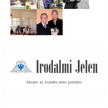
Írásaim az Irodalmi Jelen portálon