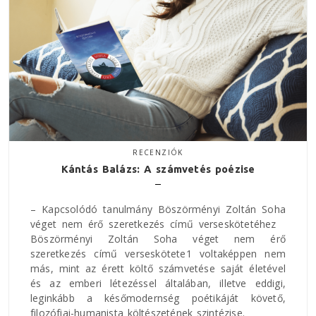
RECENZIÓK
Kántás Balázs: A számvetés poézise
– Kapcsolódó tanulmány Böszörményi Zoltán Soha
véget nem érő szeretkezés című verseskötetéhez
Böszörményi Zoltán Soha véget nem érő
szeretkezés című verseskötete1 voltaképpen nem
más, mint az érett költő számvetése saját életével
és az emberi létezéssel általában, illetve eddigi,
leginkább a későmodernség poétikáját követő,
filozófiai-humanista költészetének szintézise.