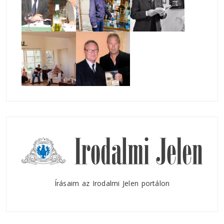
Írásaim az Irodalmi Jelen portálon