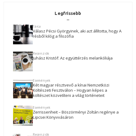
Legfrissebb
Tárca
Válasz Pécsi Györgyinek, aki azt állította, hogy A
résből kilóg a filozófia
Recenziók
Juhász Kristóf: Az együttérzés melankóliája
Események
Két magyar résztvevő a kínai Nemzetközi
Költészeti Fesztiválon – Hogyan képes a
költészet közvetíteni a világ történeteit
Események
Zerrissenheit – Böszörményi Zoltán regénye a
Lipcsei Könyvvásáron
Recenziók