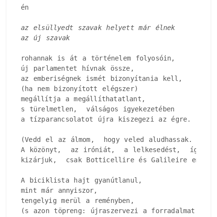
én

az elsüllyedt szavak helyett már élnek

az új szavak
rohannak is át a történelem folyosóin, 

új parlamentet hívnak össze, 

az emberiségnek ismét bizonyítania kell, 

(ha nem bizonyított elégszer)

megállítja a megállíthatatlant, 

s türelmetlen,  válságos igyekezetében

a tízparancsolatot újra kiszegezi az égre.

(Vedd el az álmom,  hogy veled aludhassak.

A közönyt,  az iróniát,  a lelkesedést,  ígérem,
kizárjuk,  csak Botticellire és Galileire emlékez
A biciklista hajt gyanútlanul, 

mint már annyiszor, 

tengelyig merül a reményben, 

(s azon töpreng: újraszervezi a forradalmat, 
