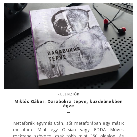
RECENZIÓK
Miklós Gábor: Darabokra tépve, küzdelmekben
égve
Metaforák egymás után, sőt metaforában egy másik
metafora. Mint egy Ossian vagy EDDA Művek
rockzene szövege, csak több mint 350 oldalon, és