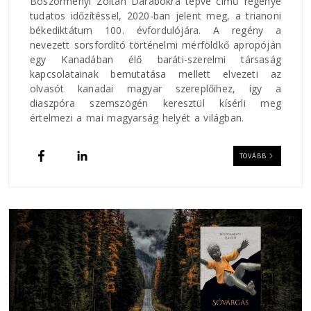
Böszörményi Zoltán Darabokra tépve című regénye
tudatos időzítéssel, 2020-ban jelent meg, a trianoni
békediktátum 100. évfordulójára. A regény a
nevezett sorsfordító történelmi mérföldkő apropóján
egy Kanadában élő baráti-szerelmi társaság
kapcsolatainak bemutatása mellett elvezeti az
olvasót kanadai magyar szereplőihez, így a
diaszpóra szemszögén keresztül kísérli meg
értelmezi a mai magyarság helyét a világban.
TOVÁBB