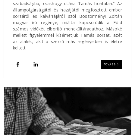
szabadságba, csakhogy utána Tamás hontalan.” Az
állampolgárságától és hazájától megfosztott ember
sorsáról és kálváriájáról szól Böszörményi Zoltán
magyar író regénye, miáltal kapcsolódik a Föld
számos vidékét elborító menekültáradathoz. Másoké
mellett figyelemmel kísérhetjük Tamás sorsát, azét
az alakét, akit a szerző más regényeiben is életre
keltett.
TOVÁBB