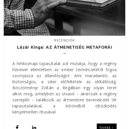
RECENZIÓK
Lázár Kinga: AZ ÁTMENETISÉG METAFORÁI
A hétköznapi tapasztalat azt mutatja, hogy a regény
hőseivel ellentétben az ember természetétől fogva
szomjazza az állandóságot. Ami maradandó, az
biztonságos, a siker előfeltétele az időtállóság.
Böszörményi Zoltán a Regálban egy olyan teret
alkot meg, amelyben az olvasó – akárcsak a regény
szereplői – találkozik az átmenetire berendezett lét
tapasztalatával, a bőröndből öltözködés
kényelmetlen rítusával.
TOVÁBB