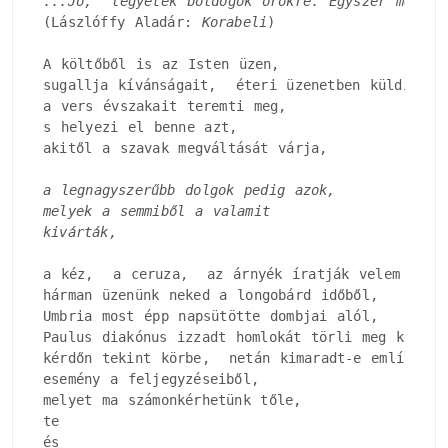
...Jó,  legyetek boldogok örökre. Egyszer még me
(Lászlóffy Aladár: 
Korabeli
)

A költőből is az Isten üzen, 

sugallja kívánságait,  éteri üzenetben küldi szer
a vers évszakait teremti meg, 

s helyezi el benne azt, 

akitől a szavak megváltását várja, 

a legnagyszerűbb dolgok pedig azok, 

melyek a semmiből a valamit

kivárták, 
a kéz,  a ceruza,  az árnyék íratják velem e sor
hárman üzenünk neked a longobárd időből, 

Umbria most épp napsütötte dombjai alól, 

Paulus diakónus izzadt homlokát törli meg kézfejé
kérdőn tekint körbe,  netán kimaradt-e említésre 
esemény a feljegyzéseiből, 

melyet ma számonkérhetünk tőle, 

te

és
