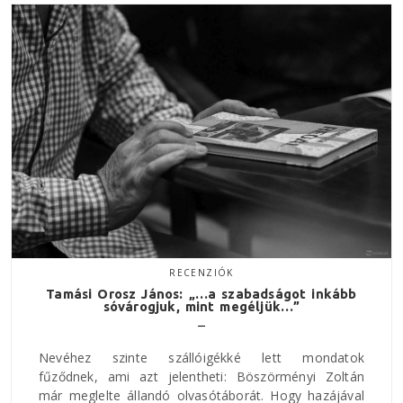
RECENZIÓK
Tamási Orosz János: „…a szabadságot inkább
sóvárogjuk, mint megéljük…”
Nevéhez szinte szállóigékké lett mondatok
fűződnek, ami azt jelentheti: Böszörményi Zoltán
már meglelte állandó olvasótáborát. Hogy hazájával