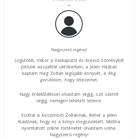
Nagyszerű regény!
Az E
Legutóbb, mikor a Vaskaputól és Krassó-Szörényből
jöttünk visszafelé októberben, a Jelen Házban
kaptam meg Zoltán legújabb könyvét, a
Míg
áltam
Nagy
gondolom, hogy
létezeme
t.
ban.
rövi
 az
és h
ságúk
Nagy érdeklődéssel olvastam végig, szó szerint
csat
ddal,
végig, nemigen lehetett letenni.
közt
 lírai
és a
Ezúttal is köszönöm Zoltánnak, illetve a Jelen
val
Kiadónak, hogy ez a könyv megszületett. Mintha
 hogy
nyomtatott online történetet olvastam volna.
Nagyszerű regény!