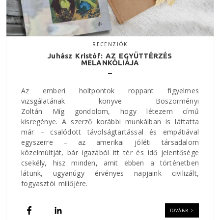
RECENZIÓK
Juhász Kristóf: AZ EGYÜTTÉRZÉS
MELANKÓLIÁJA
Az emberi holtpontok roppant figyelmes
vizsgálatának könyve Böszörményi
Zoltán Míg gondolom, hogy létezem című
kisregénye. A szerző korábbi munkáiban is láttatta
már – csalódott távolságtartással és empátiával
egyszerre – az amerikai jóléti társadalom
közelmúltját, bár igazából itt tér és idő jelentősége
csekély, hisz minden, amit ebben a történetben
látunk, ugyanúgy érvényes napjaink civilizált,
fogyasztói miliőjére.
TOVÁBB