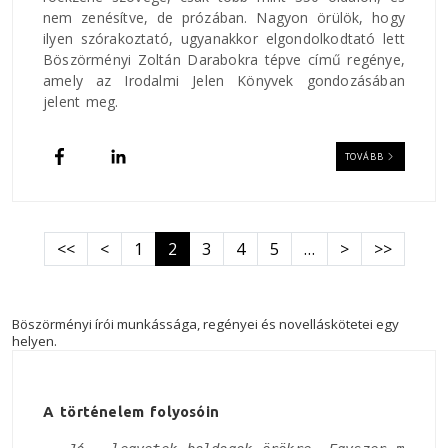
nem zenésítve, de prózában. Nagyon örülök, hogy
ilyen szórakoztató, ugyanakkor elgondolkodtató lett
Böszörményi Zoltán Darabokra tépve című regénye,
amely az Irodalmi Jelen Könyvek gondozásában
jelent meg.
TOVÁBB
Oldalszámozás
Első oldal
Előző oldal
Következő old
Utolsó old
<<
<
1
2
3
4
5
…
>
>>
Böszörményi írói munkássága, regényei és novelláskötetei egy
helyen.
A történelem folyosóin