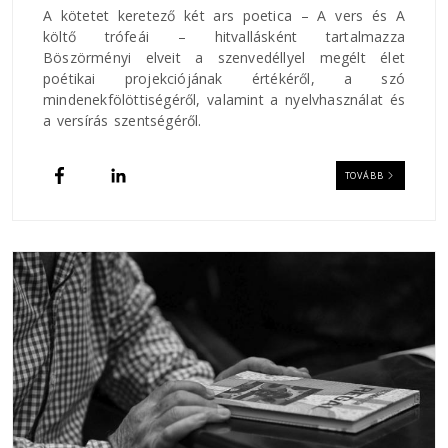
A kötetet keretező két ars poetica – A vers és A
költő trófeái – hitvallásként tartalmazza
Böszörményi elveit a szenvedéllyel megélt élet
poétikai projekciójának értékéről, a szó
mindenekfölöttiségéről, valamint a nyelvhasználat és
a versírás szentségéről.
TOVÁBB