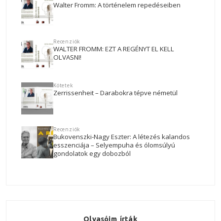
Walter Fromm: A történelem repedéseiben
Recenziók
WALTER FROMM: EZT A REGÉNYT EL KELL
OLVASNI!
Kötetek
Zerrissenheit – Darabokra tépve németül
Recenziók
Bukovenszki-Nagy Eszter: A létezés kalandos
esszenciája – Selyempuha és ólomsúlyú
gondolatok egy dobozból
Olvasóim írták