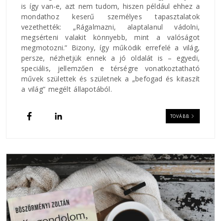
is így van-e, azt nem tudom, hiszen például ehhez a
mondathoz keserű személyes tapasztalatok
vezethették: „Rágalmazni, alaptalanul vádolni,
megsérteni valakit könnyebb, mint a valóságot
megmotozni.” Bizony, így működik errefelé a világ,
persze, nézhetjük ennek a jó oldalát is – egyedi,
speciális, jellemzően e térségre vonatkoztatható
művek születtek és születnek a „befogad és kitaszít
a világ” megélt állapotából.
TOVÁBB