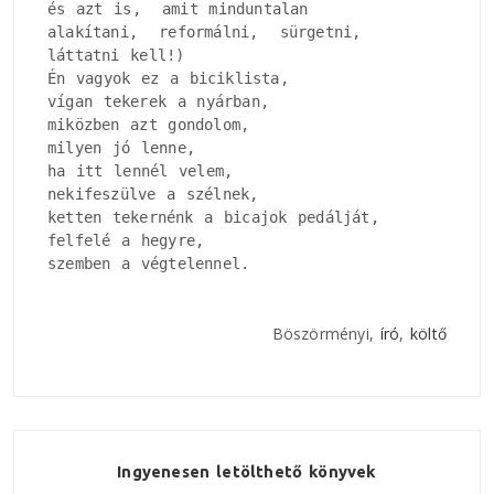
és azt is,  amit minduntalan

alakítani,  reformálni,  sürgetni, 

láttatni kell!)

Én vagyok ez a biciklista, 

vígan tekerek a nyárban, 

miközben azt gondolom, 

milyen jó lenne, 

ha itt lennél velem, 

nekifeszülve a szélnek, 

ketten tekernénk a bicajok pedálját, 

felfelé a hegyre, 

szemben a végtelennel.
Böszörményi,
író
,
költő
Ingyenesen letölthető könyvek