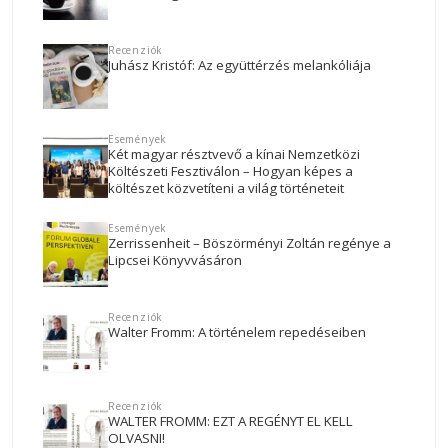
Recenziók
Juhász Kristóf: Az együttérzés melankóliája
Események
Két magyar résztvevő a kínai Nemzetközi
Költészeti Fesztiválon – Hogyan képes a
költészet közvetíteni a világ történeteit
Események
Zerrissenheit – Böszörményi Zoltán regénye a
Lipcsei Könyvvásáron
Recenziók
Walter Fromm: A történelem repedéseiben
Recenziók
WALTER FROMM: EZT A REGÉNYT EL KELL
OLVASNI!