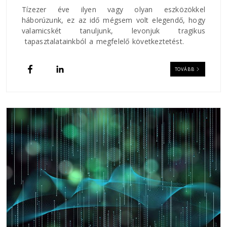
Tízezer éve ilyen vagy olyan eszközökkel
háborúzunk, ez az idő mégsem volt elegendő, hogy
valamicskét tanuljunk, levonjuk tragikus
tapasztalatainkból a megfelelő következtetést.
TOVÁBB