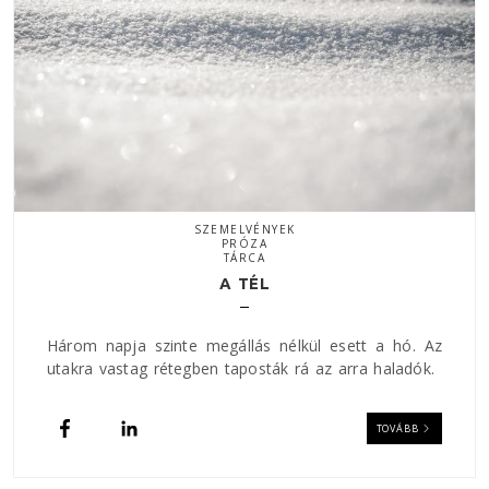
SZEMELVÉNYEK
PRÓZA
TÁRCA
A TÉL
Három napja szinte megállás nélkül esett a hó. Az
utakra vastag rétegben taposták rá az arra haladók.
TOVÁBB