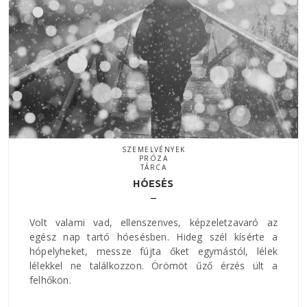
SZEMELVÉNYEK
PRÓZA
TÁRCA
HÓESÉS
Volt valami vad, ellenszenves, képzeletzavaró az
egész nap tartó hóesésben. Hideg szél kísérte a
hópelyheket, messze fújta őket egymástól, lélek
lélekkel ne találkozzon. Örömöt űző érzés ült a
felhőkön.