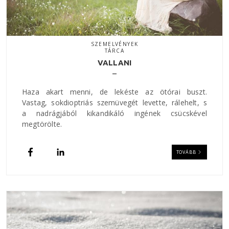
SZEMELVÉNYEK
TÁRCA
VALLANI
Haza akart menni, de lekéste az ötórai buszt.
Vastag, sokdioptriás szemüvegét levette, rálehelt, s
a nadrágjából kikandikáló ingének csücskével
megtörölte.
TOVÁBB