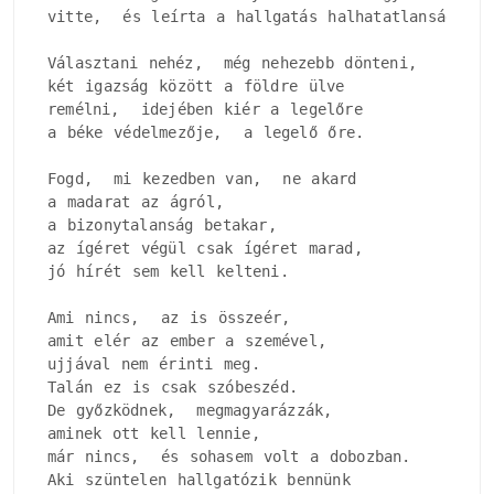
vitte,  és leírta a hallgatás halhatatlanságát.

Választani nehéz,  még nehezebb dönteni, 

két igazság között a földre ülve

remélni,  idejében kiér a legelőre

a béke védelmezője,  a legelő őre.

Fogd,  mi kezedben van,  ne akard

a madarat az ágról, 

a bizonytalanság betakar, 

az ígéret végül csak ígéret marad, 

jó hírét sem kell kelteni.

Ami nincs,  az is összeér, 

amit elér az ember a szemével, 

ujjával nem érinti meg.

Talán ez is csak szóbeszéd.

De győzködnek,  megmagyarázzák, 

aminek ott kell lennie, 

már nincs,  és sohasem volt a dobozban.

Aki szüntelen hallgatózik bennünk
