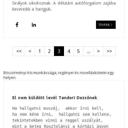
Sirályok sikoltoznak. A délutáni autóforgalom zajába
keveredik a hangjuk.
TOVÁBB
Oldalszámozás
Első oldal
Előző oldal
Következő old
Utolsó old
<<
<
1
2
3
4
5
…
>
>>
Böszörményi írói munkássága, regényei és novelláskötetei egy
helyen.
El nem küldött levél Tandori Dezsőnek
Ha hallgatni muszáj,  akkor írni kell, 

ha nem kéne írni,  hallgatni sem kellene, 

tekintetekben vinni a reggel uszályát, 

mint a beteg Kosztolányi a kórházi ágyon
