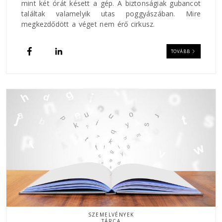
mint két órát késett a gép. A biztonságiak gubancot
találtak valamelyik utas poggyászában. Mire
megkezdődött a véget nem érő cirkusz.
TOVÁBB
SZEMELVÉNYEK
TÁRCA