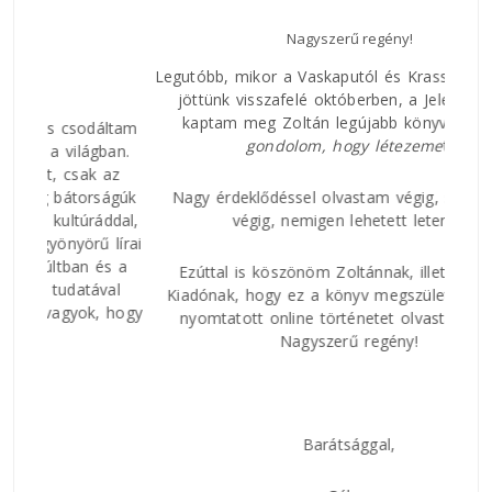
Nagyszerű regény!
Az E
Legutóbb, mikor a Vaskaputól és Krassó-Szörényből
jöttünk visszafelé októberben, a Jelen Házban
kaptam meg Zoltán legújabb könyvét, a
Míg
áltam
Nagy
gondolom, hogy
létezeme
t.
ban.
rövi
 az
és h
ságúk
Nagy érdeklődéssel olvastam végig, szó szerint
csat
ddal,
végig, nemigen lehetett letenni.
közt
 lírai
és a
Ezúttal is köszönöm Zoltánnak, illetve a Jelen
val
Kiadónak, hogy ez a könyv megszületett. Mintha
 hogy
nyomtatott online történetet olvastam volna.
Nagyszerű regény!
Barátsággal,