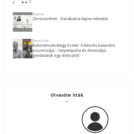
Kötetek
Zerrissenheit – Darabokra tépve németül
Recenziók
Bukovenszki-Nagy Eszter: A létezés kalandos
esszenciája – Selyempuha és ólomsúlyú
gondolatok egy dobozból
Olvasóim írták