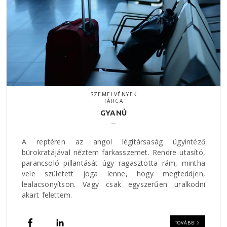
SZEMELVÉNYEK
TÁRCA
GYANÚ
A reptéren az angol légitársaság ügyintéző
bürokratájával néztem farkasszemet. Rendre utasító,
parancsoló pillantását úgy ragasztotta rám, mintha
vele született joga lenne, hogy megfeddjen,
lealacsonyítson. Vagy csak egyszerűen uralkodni
akart felettem.
TOVÁBB